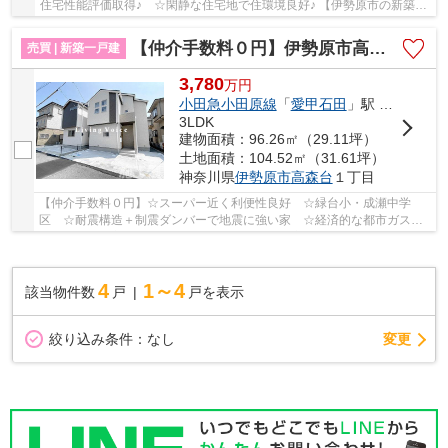
住宅性能評価取得♪ ☆閑静な住宅地で住環境良好♪ 【伊勢原市の新築一
戸建てのことならリビングボイスにお任せ下さい...
【仲介手数料０円】伊勢原市高森台1丁目 新築一戸建て 全2棟
売買 | 新築一戸建
3,780
万
円
小田急小田原線
「
愛甲石田
」駅 徒歩20分
3LDK
建物面積：96.26㎡（29.11坪）
土地面積：104.52㎡（31.61坪）
神奈川県
伊勢原市
高森台
１丁目
【仲介手数料０円】☆スーパー近く利便性良好 ☆緑台小・成瀬中学
区 ☆耐震構造＋制震ダンバーで地震に強い家 ☆経済的な都市ガス設
備 ☆収納豊富な間取り ☆ZEH水準省エネ住宅♪ 【伊勢...
4
1～4
該当物件数
戸
戸を表示
変更
絞り込み条件：
なし