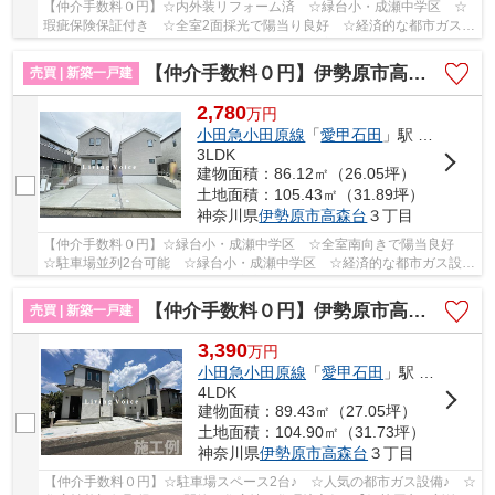
【仲介手数料０円】☆内外装リフォーム済 ☆緑台小・成瀬中学区 ☆
瑕疵保険保証付き ☆全室2面採光で陽当り良好 ☆経済的な都市ガス設
備 ☆平坦地で暮らしやすい住環境 ☆収納豊富な間...
【仲介手数料０円】伊勢原市高森台3丁目第1期 新築一戸建て 全2棟
売買 | 新築一戸建
2,780
万
円
小田急小田原線
「
愛甲石田
」駅 バス8分 「大上（厚木市）」 停歩2分
3LDK
建物面積：86.12㎡（26.05坪）
土地面積：105.43㎡（31.89坪）
神奈川県
伊勢原市
高森台
３丁目
【仲介手数料０円】☆緑台小・成瀬中学区 ☆全室南向きで陽当良好
☆駐車場並列2台可能 ☆緑台小・成瀬中学区 ☆経済的な都市ガス設
備 ☆断熱性能等級6 ☆地震に安心の耐震等級3 ☆ZEH...
【仲介手数料０円】伊勢原市高森台3丁目 新築一戸建て 全2棟
売買 | 新築一戸建
3,390
万
円
小田急小田原線
「
愛甲石田
」駅 徒歩24分
4LDK
建物面積：89.43㎡（27.05坪）
土地面積：104.90㎡（31.73坪）
神奈川県
伊勢原市
高森台
３丁目
【仲介手数料０円】☆駐車場スペース2台♪ ☆人気の都市ガス設備♪ ☆