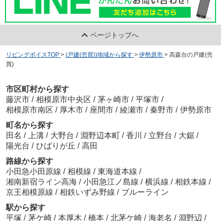
ページトップへ
リビングボイスTOP
>
(戸建(売買))地域から探す
>
伊勢原市
>
高森台の戸建(売
買)
市区町村から探す
藤沢市
/
相模原市中央区
/
茅ヶ崎市
/
平塚市
/
相模原市南区
/
厚木市
/
座間市
/
綾瀬市
/
秦野市
/
伊勢原市
町名から探す
田名
/
上溝
/
大野台
/
淵野辺本町
/
香川
/
立野台
/
大鋸
/
陽光台
/
ひばりが丘
/
高田
路線から探す
小田急小田原線
/
相模線
/
東海道本線
/
湘南新宿ライン高海
/
小田急江ノ島線
/
横浜線
/
相鉄本線
/
京王相模原線
/
相鉄いずみ野線
/
ブルーライン
駅から探す
平塚
/
茅ケ崎
/
本厚木
/
橋本
/
北茅ケ崎
/
海老名
/
淵野辺
/