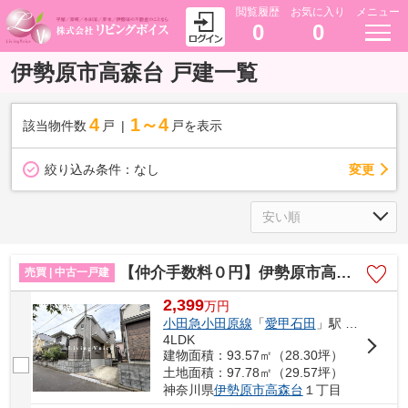
閲覧履歴
お気に入り
メニュー
0
0
伊勢原市高森台 戸建一覧
4
1～4
該当物件数
戸
戸を表示
変更
絞り込み条件：
なし
【仲介手数料０円】伊勢原市高森台1丁目 中古一戸建て
売買 | 中古一戸建
2,399
万
円
小田急小田原線
「
愛甲石田
」駅 徒歩19分
4LDK
建物面積：93.57㎡（28.30坪）
土地面積：97.78㎡（29.57坪）
神奈川県
伊勢原市
高森台
１丁目