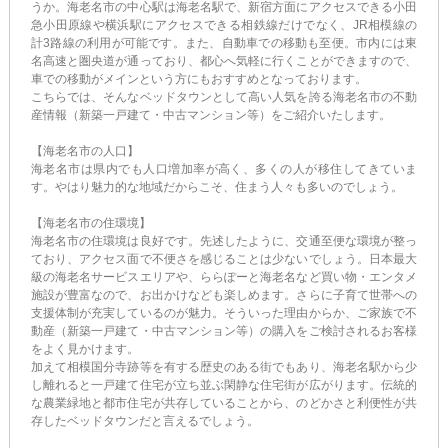
うか。海老名市の中心駅は海老名駅で、新宿方面にアクセスできる小田
急小田原線や横浜駅にアクセスできる相鉄線だけでなく、JR相模線の
計3路線の利用が可能です。また、自動車での移動も至便。市内には東
名高速と圏央道が通っており、都心へ気軽に行くことができますので、
車での移動がメインという方にもおすすめとなっております。
こちらでは、そんなベッドタウンとして高い人気を誇る海老名市の不動
産情報（新築一戸建て・中古マンション等）をご紹介いたします。
【海老名市の人口】
海老名市は県内でも人口増加率が高く、多くの人が移住してきていま
す。やはり魅力的な地域だからこそ、住まう人々も多いのでしょう。
【海老名市の住環境】
海老名市の住環境は良好です。先述したように、交通至便な環境が整っ
ており、アクセス面で不便さを感じることは少ないでしょう。日本最大
級の海老名サービスエリアや、ららぽーと海老名など買い物・エンタメ
施設が豊富なので、お出かけなども楽しめます。さらに子育て世帯への
支援体制が充実しているのが魅力。そういった理由からか、ご家族で不
動産（新築一戸建て・中古マンション等）の購入をご検討されるお客様
をよく見かけます。
加えて相模国分寺跡等を有する歴史のある街でもあり、海老名駅から少
し離れると一戸建て住宅が立ち並ぶ閑静な住宅街が広がります。伝統的
な農業緑地と都市住宅が共存していることから、のどかさと利便性が共
存したベッドタウンだと言えるでしょう。