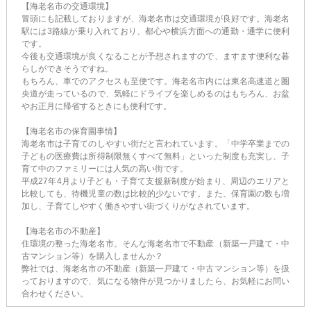
【海老名市の交通環境】
冒頭にも記載しておりますが、海老名市は交通環境が良好です。海老名
駅には3路線が乗り入れており、都心や横浜方面への通勤・通学に便利
です。
今後も交通環境が良くなることが予想されますので、ますます便利な暮
らしができそうですね。
もちろん、車でのアクセスも至便です。海老名市内には東名高速道と圏
央道が走っているので、気軽にドライブを楽しめるのはもちろん、お盆
やお正月に帰省するときにも便利です。
【海老名市の保育園事情】
海老名市は子育てのしやすい街だと言われています。「中学卒業までの
子どもの医療費は所得制限無くすべて無料」といった制度も充実し、子
育て中のファミリーには人気の高い街です。
平成27年4月より子ども・子育て支援新制度が始まり、周辺のエリアと
比較しても、待機児童の数は比較的少ないです。また、保育園の数も増
加し、子育てしやすく働きやすい街づくりがなされています。
【海老名市の不動産】
住環境の整った海老名市。そんな海老名市で不動産（新築一戸建て・中
古マンション等）を購入しませんか？
弊社では、海老名市の不動産（新築一戸建て・中古マンション等）を扱
っておりますので、気になる物件が見つかりましたら、お気軽にお問い
合わせください。