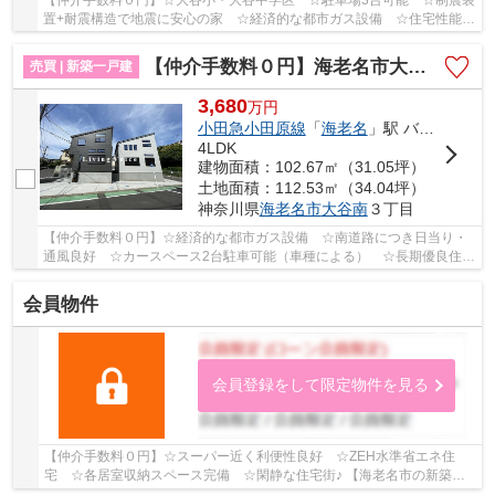
置+耐震構造で地震に安心の家 ☆経済的な都市ガス設備 ☆住宅性能評
価取得物件 ☆全居室収納完備 ☆スーパー近く利便...
【仲介手数料０円】海老名市大谷南3丁目 新築一戸建て 全3棟
売買 | 新築一戸建
3,680
万
円
小田急小田原線
「
海老名
」駅 バス18分 「杉久保入口」 停歩6分
4LDK
建物面積：102.67㎡（31.05坪）
土地面積：112.53㎡（34.04坪）
神奈川県
海老名市
大谷南
３丁目
【仲介手数料０円】☆経済的な都市ガス設備 ☆南道路につき日当り・
通風良好 ☆カースペース2台駐車可能（車種による） ☆長期優良住
宅 ☆パントリー・WICなど収納スペース豊富 ☆近隣...
会員物件
会員登録をして限定物件を見る
【仲介手数料０円】☆スーパー近く利便性良好 ☆ZEH水準省エネ住
宅 ☆各居室収納スペース完備 ☆閑静な住宅街♪ 【海老名市の新築一
戸建てのことならリビングボイスにお任せください！】