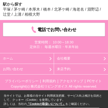
駅から探す
平塚
/
茅ケ崎
/
本厚木
/
橋本
/
北茅ケ崎
/
海老名
/
淵野辺
/
辻堂
/
上溝
/
相模大野
電話でお問い合わせ
営業時間：
10:00～18:30
定休日：
毎週水曜日・年末年始
ホーム
会社概要
お問い合わせ
来店予約
プライバシーポリシー
利用規約
アクセスマップ
PCサイト
Copyright(c) 株式会社リビングボイス All rights reserved.
当サイトでは、お客様の当サイト利用状況把握、サービス向上検討を目的と
して、クッキー（Cookie）を使用しています。
詳しくは、当社の
「Cookieの取扱いについて」
をご確認ください。