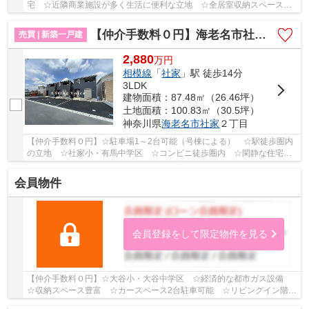
宅 ☆近隣商業施設が多く生活に便利な立地 ☆全居室収納スペースあ
り ☆閑静な住宅地♪ 【海老名市の中古戸建のことな...
【仲介手数料０円】海老名市社家第16 新築一戸建て 全10棟
売買 | 新築一戸建
2,880
万
円
相模線
「
社家
」駅 徒歩14分
3LDK
建物面積：87.48㎡（26.46坪）
土地面積：100.83㎡（30.5坪）
神奈川県
海老名市
社家
２丁目
【仲介手数料０円】☆駐車場1～2台可能（号棟による） ☆駅徒歩圏内
の立地 ☆社家小・有馬中学区 ☆コンビニ徒歩圏内 ☆閑静な住宅
街 ☆耐震等級3+制震装置で地震に強い家 ☆ZEH水準省...
会員物件
会員登録をして限定物件を見る
【仲介手数料０円】☆大谷小・大谷中学区 ☆経済的な都市ガス設備
☆収納スペース豊富 ☆カースペース2台駐車可能 ☆リビングイン階段
♪ 【海老名市の中古戸建のことならリビングボイス...