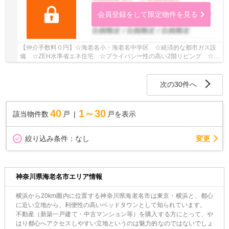
会員登録をして限定物件を見る
【仲介手数料０円】☆海老名小・海老名中学区 ☆経済的な都市ガス設
備 ☆ZEH水準省エネ住宅 ☆プライバシー性の高い2階リビング ☆リ
ビングイン階段 ☆近隣商業施設が多数あり住環境良...
次の30件へ
40
1～30
該当物件数
戸
戸を表示
変更
絞り込み条件：
なし
神奈川県海老名市エリア情報
横浜から20km圏内に位置する神奈川県海老名市は東京・横浜と、都心
に近い立地から、利便性の高いベッドタウンとして知られています。
不動産（新築一戸建て・中古マンション等）を購入する方にとって、や
はり都心へアクセスしやすい立地というのは魅力的なのではないでしょ