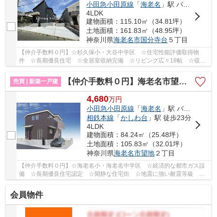
小田急小田原線
「
海老名
」駅 バス19分 「国分寺台第９」 停歩4分
4LDK
建物面積：115.10㎡（34.81坪）
土地面積：161.83㎡（48.95坪）
神奈川県
海老名市
国分寺台
５丁目
【仲介手数料０円】☆杉久保小・大谷中学区 ☆住宅性能評価取得物
件 ☆長期優良住宅 ☆全居室収納完備 ☆リビング広々18帖 ☆収納
豊富な間取り ☆ZEH水準省エネ住宅 ☆突然の雨でも安心...
【仲介手数料０円】海老名市望地2丁目 新築一戸建て
売買 | 新築一戸建
4,680
万
円
小田急小田原線
「
海老名
」駅 バス5分 「望地（海老名市）」 停歩6分
相鉄本線
「
かしわ台
」駅 徒歩23分
4LDK
建物面積：84.24㎡（25.48坪）
土地面積：105.83㎡（32.01坪）
神奈川県
海老名市
望地
２丁目
【仲介手数料０円】☆海老名小・海老名中学区 ☆経済的な都市ガス設
備 ☆長期優良住宅認定 ☆閑静な住宅街 ☆地震に強い耐震等級 ☆
リビングイン階段 ☆南西向き2ヶ所のバルコニーで日...
会員物件