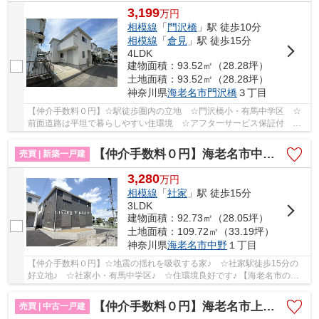
3,199
万
円
相模線
「
門沢橋
」駅 徒歩10分
相模線
「
倉見
」駅 徒歩15分
4LDK
建物面積：93.52㎡（28.28坪）
土地面積：93.52㎡（28.28坪）
神奈川県
海老名市
門沢橋
３丁目
【仲介手数料０円】☆駅徒歩圏内の立地 ☆門沢橋小・有馬中学区 ☆
前面道路は平坦で暮らしやすい住環境 ☆アフターサービス保証付 ☆
全室南向きで陽当良好 ☆リフォーム済み♪ 【海老名...
【仲介手数料０円】海老名市中野第10 新築一戸建て
売買 | 新築一戸建
3,280
万
円
相模線
「
社家
」駅 徒歩15分
3LDK
建物面積：92.73㎡（28.05坪）
土地面積：109.72㎡（33.19坪）
神奈川県
海老名市
中野
１丁目
【仲介手数料０円】☆地震の揺れを吸収する家♪ ☆社家駅徒歩15分の
好立地♪ ☆社家小・有馬中学区♪ ☆住環境良好です♪ 【海老名市の新
築一戸建ての事ならリビングボイスにお任せ下さい！】
【仲介手数料０円】海老名市上今泉5丁目 中古一戸建て
売買 | 中古一戸建