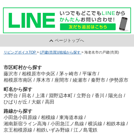
ページトップへ
リビングボイスTOP
>
(戸建(売買))地域から探す
>
海老名市の戸建(売買)
市区町村から探す
藤沢市
/
相模原市中央区
/
茅ヶ崎市
/
平塚市
/
相模原市南区
/
厚木市
/
座間市
/
綾瀬市
/
秦野市
/
伊勢原市
町名から探す
大野台
/
田名
/
上溝
/
淵野辺本町
/
立野台
/
香川
/
陽光台
/
ひばりが丘
/
大鋸
/
高田
路線から探す
小田急小田原線
/
相模線
/
東海道本線
/
湘南新宿ライン高海
/
小田急江ノ島線
/
横浜線
/
相鉄本線
/
京王相模原線
/
相鉄いずみ野線
/
江ノ島電鉄