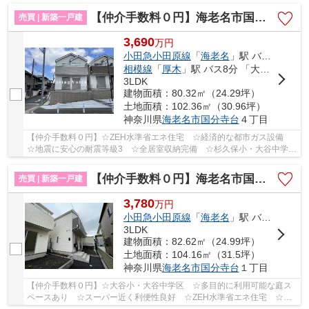
【仲介手数料０円】海老名市国分寺台4丁目 新築一戸建て A号棟 全2棟
売買 | 新築一戸建
3,690
万
円
小田急小田原線
「
海老名
」駅 バス19分 「国分寺台第９」 停歩3分
相模線
「
厚木
」駅 バス8分 「大谷公民館（神奈川県）」 停歩11分
3LDK
建物面積：80.32㎡（24.29坪）
土地面積：102.36㎡（30.96坪）
神奈川県
海老名市
国分寺台
４丁目
【仲介手数料０円】☆ZEH水準省エネ住宅 ☆経済的な都市ガス設備
☆地震に安心の耐震等級3 ☆全居室収納完備 ☆杉久保小・大谷中学
区 ☆住宅性能評価取得物件♪ 【海老名市の新築一戸建...
【仲介手数料０円】海老名市国分寺台第17 新築一戸建て 2号棟 全2棟
売買 | 新築一戸建
3,780
万
円
小田急小田原線
「
海老名
」駅 バス6分 「国分寺台第４」 停歩1分
3LDK
建物面積：82.62㎡（24.99坪）
土地面積：104.16㎡（31.5坪）
神奈川県
海老名市
国分寺台
１丁目
【仲介手数料０円】☆大谷小・大谷中学区 ☆多目的に利用可能な庭ス
ペースあり ☆スーパー近く利便性良好 ☆ZEH水準省エネ住宅 ☆耐