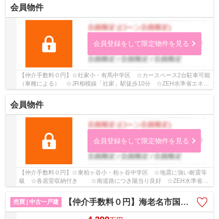
会員物件
会員登録をして限定物件を見る
【仲介手数料０円】☆社家小・有馬中学区 ☆カースペース2台駐車可能
（車種による） ☆JR相模線「社家」駅徒歩10分 ☆ZEH水準省エネ住
宅 ☆コンビニ徒歩圏内 ☆ロフト付き♪ 【海老名市...
会員物件
会員登録をして限定物件を見る
【仲介手数料０円】☆東柏ヶ谷小・柏ヶ谷中学区 ☆地震に強い耐震等
級 ☆各居室収納付き ☆南道路につき陽当り良好 ☆ZEH水準省エ
ネ住宅 ☆スーパー近く利便性良好 ☆２階リビング陽...
【仲介手数料０円】海老名市国分南4丁目 中古一戸建て
売買 | 中古一戸建