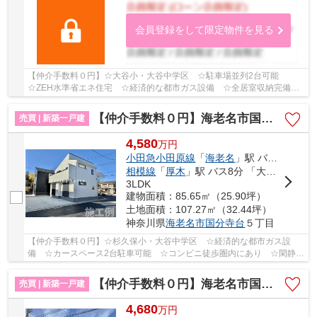
会員登録をして限定物件を見る
【仲介手数料０円】☆大谷小・大谷中学区 ☆駐車場並列2台可能
☆ZEH水準省エネ住宅 ☆経済的な都市ガス設備 ☆全居室収納完備
☆スーパー近く利便性良好 ☆住宅性能評価取得物件♪ 【海...
【仲介手数料０円】海老名市国分寺台5丁目 新築一戸建て
売買 | 新築一戸建
4,580
万
円
小田急小田原線
「
海老名
」駅 バス10分 「国分寺台第９」 停歩4分
相模線
「
厚木
」駅 バス8分 「大谷公民館（神奈川県）」 停歩14分
3LDK
建物面積：85.65㎡（25.90坪）
土地面積：107.27㎡（32.44坪）
神奈川県
海老名市
国分寺台
５丁目
【仲介手数料０円】☆杉久保小・大谷中学区 ☆経済的な都市ガス設
備 ☆カースペース2台駐車可能 ☆コンビニ徒歩圏内にあり ☆閑静な
住宅街 ☆収納スペース豊富 ☆地震に強い耐震等級 ☆...
【仲介手数料０円】海老名市国分寺台5丁目 新築一戸建て
売買 | 新築一戸建
4,680
万
円