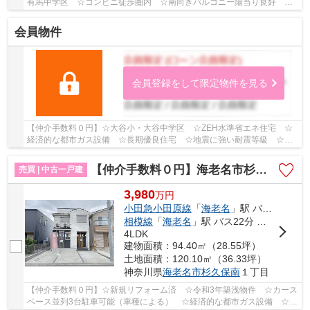
有馬中学区 ☆コンビニ徒歩圏内 ☆南向きバルコニー陽当り良好 ☆
経済的な都市ガス設備 ☆耐震等級3+制震装置で地震...
会員物件
会員登録をして限定物件を見る
【仲介手数料０円】☆大谷小・大谷中学区 ☆ZEH水準省エネ住宅 ☆
経済的な都市ガス設備 ☆長期優良住宅 ☆地震に強い耐震等級 ☆各
居室収納付き ☆スーパー近く利便性良好 ☆日当り良好...
【仲介手数料０円】海老名市杉久保南1丁目 中古一戸建て
売買 | 中古一戸建
3,980
万
円
小田急小田原線
「
海老名
」駅 バス22分 「椿地蔵」 停歩4分
相模線
「
海老名
」駅 バス22分 「椿地蔵」 停歩4分
4LDK
建物面積：94.40㎡（28.55坪）
土地面積：120.10㎡（36.33坪）
神奈川県
海老名市
杉久保南
１丁目
【仲介手数料０円】☆新規リフォーム済 ☆令和3年築浅物件 ☆カース
ペース並列3台駐車可能（車種による） ☆経済的な都市ガス設備 ☆日