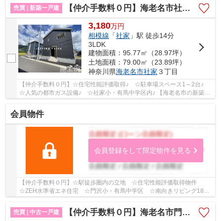
【仲介手数料０円】海老名市社家第18 新築一戸建て 全3棟
売買 | 新築一戸建
3,180
万
円
相模線
「
社家
」駅 徒歩14分
3LDK
建物面積：95.77㎡（28.97坪）
土地面積：79.00㎡（23.89坪）
神奈川県
海老名市
社家
３丁目
【仲介手数料０円】☆住宅性能評価取得♪ ☆駐車場スペース1～2台♪
☆人気の都市ガス設備♪ ☆社家小・有馬中学区内♪ 【海老名市の新築一
戸建てのことならリビングボイスにお任せ下さい！】
会員物件
会員登録をして限定物件を見る
【仲介手数料０円】☆駅徒歩圏内の立地 ☆住宅性能評価取得物件
☆ZEH水準省エネ住宅 ☆門沢小・有馬中学区 ☆南向きリビング18帖
以上で陽当り良好 ☆オール電化の物件♪ 【海老名市の新...
【仲介手数料０円】海老名市門沢橋3丁目 中古一戸建て
売買 | 中古一戸建