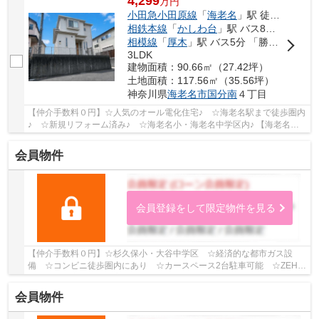
4,299
万
円
小田急小田原線
「
海老名
」駅 徒歩19分
相鉄本線
「
かしわ台
」駅 バス8分 「東国分」 停歩7分
相模線
「
厚木
」駅 バス5分 「勝瀬（神奈川県）」 停歩13分
3LDK
建物面積：90.66㎡（27.42坪）
土地面積：117.56㎡（35.56坪）
神奈川県
海老名市
国分南
４丁目
【仲介手数料０円】☆人気のオール電化住宅♪ ☆海老名駅まで徒歩圏内
♪ ☆新規リフォーム済み♪ ☆海老名小・海老名中学区内♪ 【海老名市
の中古戸建てのことならリビングボイスにお任せ下...
会員物件
会員登録をして限定物件を見る
【仲介手数料０円】☆杉久保小・大谷中学区 ☆経済的な都市ガス設
備 ☆コンビニ徒歩圏内にあり ☆カースペース2台駐車可能 ☆ZEH水
準省エネ住宅 ☆各居室収納スペースあり ☆地震に強い...
会員物件