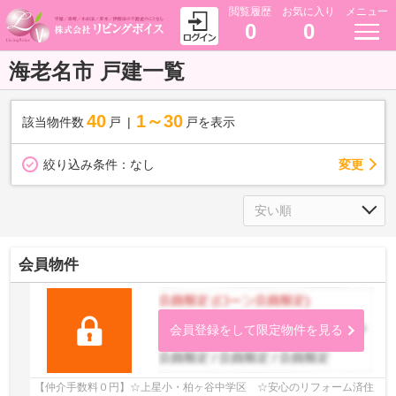
閲覧履歴
お気に入り
メニュー
0
0
海老名市 戸建一覧
40
1～30
該当物件数
戸
戸を表示
変更
絞り込み条件：
なし
会員物件
会員登録をして限定物件を見る
【仲介手数料０円】☆上星小・柏ヶ谷中学区 ☆安心のリフォーム済住