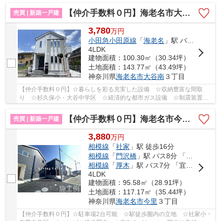
震等級3+制震装置で地震に強い家 ☆全居室収納完備♪ ...
【仲介手数料０円】海老名市大谷南3丁目2期 新築一戸建て
売買 | 新築一戸建
3,780
万
円
小田急小田原線
「
海老名
」駅 バス13分 「坂下（海老名市）」 停歩5分
4LDK
建物面積：100.30㎡（30.34坪）
土地面積：143.77㎡（43.49坪）
神奈川県
海老名市
大谷南
３丁目
【仲介手数料０円】☆暮らしを彩る充実した設備 ☆収納豊富な間取
り ☆杉久保小・大谷中学区 ☆経済的な都市ガス設備 ☆制震装置
『マモリー』使用 ☆収納豊富な間取り ☆閑静な住宅街♪ ...
【仲介手数料０円】海老名市今里第8 新築一戸建て 全3棟
売買 | 新築一戸建
3,880
万
円
相模線
「
社家
」駅 徒歩16分
相模線
「
門沢橋
」駅 バス8分 「東今里」 停歩9分
相模線
「
厚木
」駅 バス7分 「宜山」 停歩11分
4LDK
建物面積：95.58㎡（28.91坪）
土地面積：117.17㎡（35.44坪）
神奈川県
海老名市
今里
３丁目
【仲介手数料０円】☆駐車場2台可能 ☆駅徒歩圏内の立地 ☆社家小・