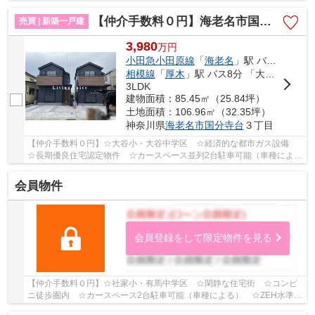
当り・通風良好 ☆スーパー・コンビニ・ドラッグ...
【仲介手数料０円】海老名市国分寺台3丁目 新築一戸建て 全2棟
売買 | 新築一戸建
3,980
万
円
小田急小田原線
「
海老名
」駅 バス8分 「国分寺台第７」 停歩2分
相模線
「
厚木
」駅 バス8分 「大谷公民館（神奈川県）」 停歩11分
3LDK
建物面積：85.45㎡（25.84坪）
土地面積：106.96㎡（32.35坪）
神奈川県
海老名市
国分寺台
３丁目
【仲介手数料０円】☆大谷小・大谷中学区 ☆経済的な都市ガス設備
☆長期優良住宅認定物件 ☆カースペース並列2台駐車可能（車種によ
る） ☆スーパー近く利便性良好 ☆収納豊富な間取り...
会員物件
会員登録をして限定物件を見る
【仲介手数料０円】☆社家小・有馬中学区 ☆閑静な住宅街 ☆コンビ
ニ徒歩圏内 ☆カースペース2台駐車可能（車種による） ☆ZEH水準省
エネ住宅 ☆浄水システムミラブルzero・ミラバス搭...