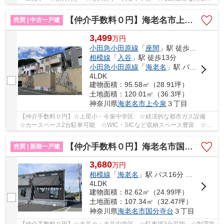
り ☆コンビニ・ドラッグストア徒歩圏内♪ 【海老名市...
【仲介手数料０円】海老名市上今泉3丁目 中古一戸建て
売買 | 中古一戸建
3,499
万
円
小田急小田原線
「
座間
」駅 徒歩17分
相模線
「
入谷
」駅 徒歩13分
小田急小田原線
「
海老名
」駅 バス11分 「岩船地蔵尊」 停歩5分
4LDK
建物面積：95.58㎡（28.91坪）
土地面積：120.01㎡（36.3坪）
神奈川県
海老名市
上今泉
３丁目
【仲介手数料０円】☆上星小・今泉中学区 ☆経済的な都市ガス設備
☆カースペース2台駐車可能 ☆WIC・SICなど収納スペース豊富 ☆ス
ーパー近く利便性良好 ☆2026年4月リフォーム済み♪ ...
【仲介手数料０円】海老名市国分寺台第16 新築一戸建て 2号棟 全2棟
売買 | 新築一戸建
3,680
万
円
相模線
「
海老名
」駅 バス16分 「国分寺台第7」 停歩2分
4LDK
建物面積：82.62㎡（24.99坪）
土地面積：107.34㎡（32.47坪）
神奈川県
海老名市
国分寺台
３丁目
【仲介手数料０円】☆大谷小・大谷中学区 ☆駐車場3台可能 ☆制震装