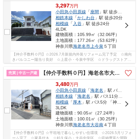
3,297
万
円
小田急小田原線
「
座間
」駅 徒歩18分
相鉄本線
「
かしわ台
」駅 徒歩20分
相模線
「
入谷
」駅 徒歩24分
4LDK
建物面積：105.99㎡（32.06坪）
土地面積：177.26㎡（53.62坪）
神奈川県
海老名市
上今泉
５丁目
【仲介手数料０円】☆2026.7月新規内外装リフォーム完了予定 ☆南向
きバルコニー陽当り良好 ☆上星小・今泉中学区 ☆ドラッグストア徒
歩圏内 ☆2路線2駅利用可能で通勤通学に大変便利♪ ...
【仲介手数料０円】海老名市大谷南4丁目 中古一戸建て
売買 | 中古一戸建
3,480
万
円
小田急小田原線
「
海老名
」駅 バス11分 「清水」 停歩8分
相鉄本線
「
海老名
」駅 バス11分 「清水」 停歩8分
相模線
「
厚木
」駅 バス5分 「神社前（海老名市）」 停歩14分
3LDK
建物面積：90.05㎡（27.24坪）
土地面積：100.01㎡（30.25坪）
神奈川県
海老名市
大谷南
４丁目
【仲介手数料０円】☆平坦地で暮らしやすい住環境 ☆2026.5月リフォ
ーム完了 ☆家具付き ☆杉久保小・大谷中学区 ☆収納豊富な間取