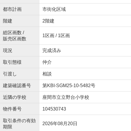
都市計画
市街化区域
階建
2階建
総区画数 /
1区画 / 1区画
販売区画数
現況
完成済み
取引態様
仲介
引渡し
相談
建築確認番号
第KBI-SGM25-10-5482号
近隣の学校
座間市立立野台小学校
物件番号
104530743
取引条件の有効
2026年08月20日
期限