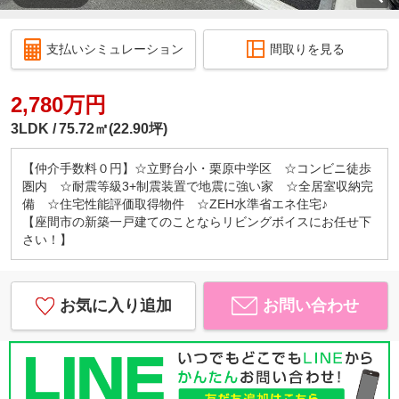
支払いシミュレーション
間取りを見る
2,780万円
3LDK
75.72㎡(22.90坪)
【仲介手数料０円】☆立野台小・栗原中学区 ☆コンビニ徒歩
圏内 ☆耐震等級3+制震装置で地震に強い家 ☆全居室収納完
備 ☆住宅性能評価取得物件 ☆ZEH水準省エネ住宅♪
【座間市の新築一戸建てのことならリビングボイスにお任せ下
さい！】
お気に入り追加
お問い合わせ