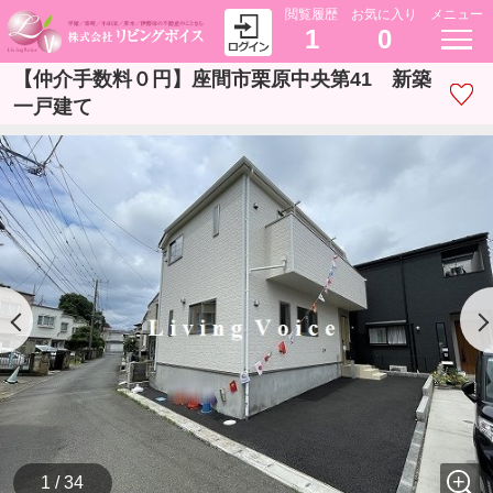
閲覧履歴
お気に入り
メニュー
1
0
【仲介手数料０円】座間市栗原中央第41 新築
一戸建て
1 / 34