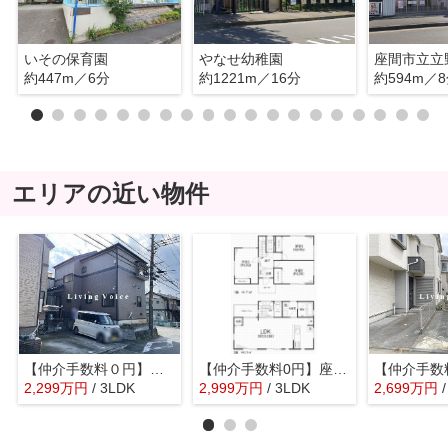
いその保育園
やなせ幼稚園
座間市立立
約447m／6分
約1221m／16分
約594m／
エリアの近い物件
【仲介手数料０円】座間市栗原中央5丁目 中古一戸建て
【仲介手数料0円】座間市ひばりが丘5丁目 中古戸建
2,299
万
円
/ 3LDK
2,999
万
円
/ 3LDK
2,699
万
円