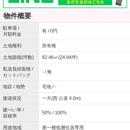
物件概要
駐車場 /
有 / 0円
月額料金
土地権利
所有権
土地面積(坪数)
82.46㎡(24.94坪)
私道負担面積 /
- / 無
セットバック
地目 / 地勢
宅地 / -
接道状況
一方(西 公道 4.0m)
建ぺい率 /
50% / 100%
容積率
用途地域
第一種低層住居専用