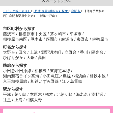
ページトップへ
リビングボイスTOP
>
(戸建(売買))地域から探す
>
座間市
>
【仲介手数料０
円】座間市栗原中央第41 新築一戸建て
市区町村から探す
藤沢市
/
相模原市中央区
/
茅ヶ崎市
/
平塚市
/
相模原市南区
/
厚木市
/
座間市
/
綾瀬市
/
秦野市
/
伊勢原市
町名から探す
大野台
/
田名
/
上溝
/
淵野辺本町
/
立野台
/
香川
/
陽光台
/
ひばりが丘
/
大鋸
/
高田
路線から探す
小田急小田原線
/
相模線
/
東海道本線
/
湘南新宿ライン高海
/
小田急江ノ島線
/
横浜線
/
相鉄本線
/
京王相模原線
/
相鉄いずみ野線
/
江ノ島電鉄
駅から探す
平塚
/
茅ケ崎
/
本厚木
/
橋本
/
北茅ケ崎
/
海老名
/
淵野辺
/
辻堂
/
上溝
/
相模大野