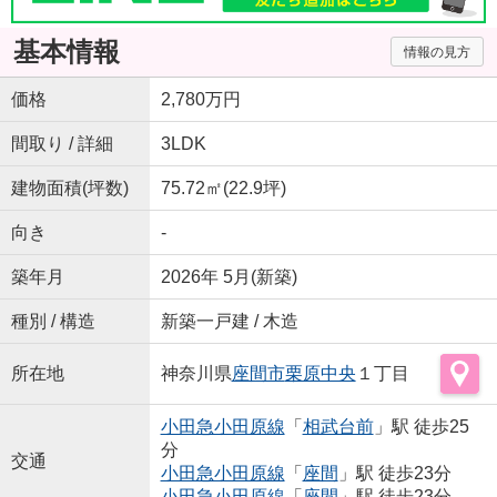
基本情報
情報の見方
価格
2,780万円
間取り / 詳細
3LDK
建物面積(坪数)
75.72㎡(22.9坪)
向き
-
築年月
2026年 5月(新築)
種別 / 構造
新築一戸建 / 木造
所在地
神奈川県
座間市
栗原中央
１丁目
小田急小田原線
「
相武台前
」駅 徒歩25
分
交通
小田急小田原線
「
座間
」駅 徒歩23分
小田急小田原線
「
座間
」駅 徒歩23分