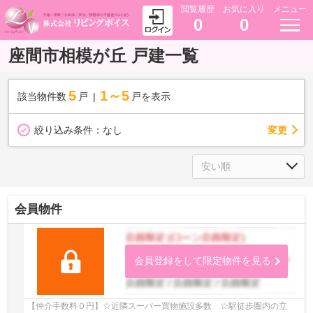
閲覧履歴
お気に入り
メニュー
0
0
座間市相模が丘 戸建一覧
5
1～5
該当物件数
戸
戸を表示
変更
絞り込み条件：
なし
会員物件
会員登録をして限定物件を見る
【仲介手数料０円】☆近隣スーパー買物施設多数 ☆駅徒歩圏内の立