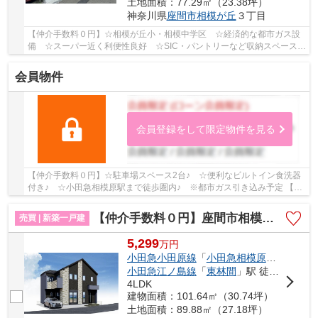
土地面積：77.29㎡（23.38坪）
神奈川県
座間市
相模が丘
３丁目
【仲介手数料０円】☆相模が丘小・相模中学区 ☆経済的な都市ガス設
備 ☆スーパー近く利便性良好 ☆SIC・パントリーなど収納スペース豊
富 ☆開放的な2階リビング ☆リビングイン階段 ☆...
会員物件
会員登録をして限定物件を見る
【仲介手数料０円】☆駐車場スペース2台♪ ☆便利なビルトイン食洗器
付き♪ ☆小田急相模原駅まで徒歩圏内♪ ※都市ガス引き込み予定 【座
間市の新築一戸建てのことならリビングボイスにお...
【仲介手数料０円】座間市相模が丘9期 新築一戸建て
売買 | 新築一戸建
5,299
万
円
小田急小田原線
「
小田急相模原
」駅 徒歩9
小田急江ノ島線
「
東林間
」駅 徒歩25分
4LDK
建物面積：101.64㎡（30.74坪）
土地面積：89.88㎡（27.18坪）