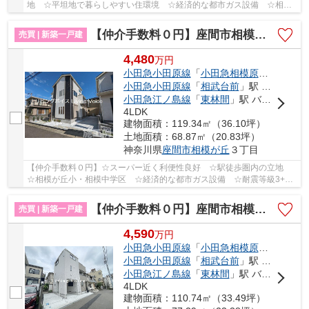
地 ☆平坦地で暮らしやすい住環境 ☆経済的な都市ガス設備 ☆相模
が丘小・相模中学区 ☆住宅性能評価取得物件♪ 【座間...
【仲介手数料０円】座間市相模が丘3丁目 新築一戸建て
売買 | 新築一戸建
4,480
万
円
小田急小田原線
「
小田急相模原
」駅 徒歩1
小田急小田原線
「
相武台前
」駅 徒歩24分
小田急江ノ島線
「
東林間
」駅 バス4分 「相模台」 停歩5分
4LDK
建物面積：119.34㎡（36.10坪）
土地面積：68.87㎡（20.83坪）
神奈川県
座間市
相模が丘
３丁目
【仲介手数料０円】☆スーパー近く利便性良好 ☆駅徒歩圏内の立地
☆相模が丘小・相模中学区 ☆経済的な都市ガス設備 ☆耐震等級3+制
震ダンパーで繰り返す地震に強い家 ☆ZEH水準省エネ...
【仲介手数料０円】座間市相模が丘3丁目 新築一戸建て
売買 | 新築一戸建
4,590
万
円
小田急小田原線
「
小田急相模原
」駅 徒歩1
小田急小田原線
「
相武台前
」駅 徒歩25分
小田急江ノ島線
「
東林間
」駅 バス4分 「相模台」 停歩5分
4LDK
建物面積：110.74㎡（33.49坪）