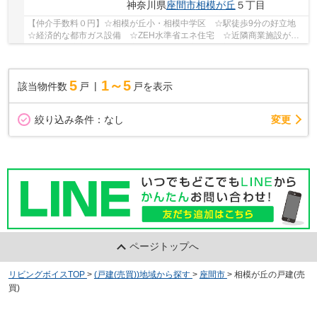
神奈川県
座間市
相模が丘
５丁目
【仲介手数料０円】☆相模が丘小・相模中学区 ☆駅徒歩9分の好立地
☆経済的な都市ガス設備 ☆ZEH水準省エネ住宅 ☆近隣商業施設が多
数あり住環境良好 ☆全居室収納スペース完備♪ 【座...
5
1～5
該当物件数
戸
戸を表示
変更
絞り込み条件：
なし
ページトップへ
リビングボイスTOP
>
(戸建(売買))地域から探す
>
座間市
>
相模が丘の戸建(売
買)