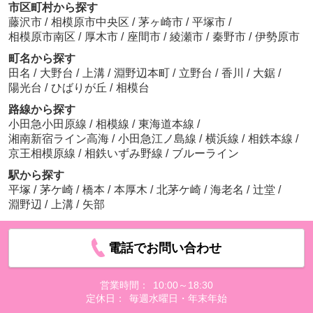
市区町村から探す
藤沢市
/
相模原市中央区
/
茅ヶ崎市
/
平塚市
/
相模原市南区
/
厚木市
/
座間市
/
綾瀬市
/
秦野市
/
伊勢原市
町名から探す
田名
/
大野台
/
上溝
/
淵野辺本町
/
立野台
/
香川
/
大鋸
/
陽光台
/
ひばりが丘
/
相模台
路線から探す
小田急小田原線
/
相模線
/
東海道本線
/
湘南新宿ライン高海
/
小田急江ノ島線
/
横浜線
/
相鉄本線
/
京王相模原線
/
相鉄いずみ野線
/
ブルーライン
駅から探す
平塚
/
茅ケ崎
/
橋本
/
本厚木
/
北茅ケ崎
/
海老名
/
辻堂
/
淵野辺
/
上溝
/
矢部
電話でお問い合わせ
営業時間：
10:00～18:30
定休日：
毎週水曜日・年末年始