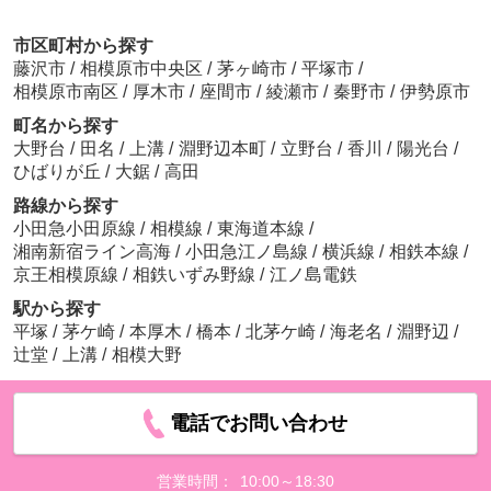
市区町村から探す
藤沢市
/
相模原市中央区
/
茅ヶ崎市
/
平塚市
/
相模原市南区
/
厚木市
/
座間市
/
綾瀬市
/
秦野市
/
伊勢原市
町名から探す
大野台
/
田名
/
上溝
/
淵野辺本町
/
立野台
/
香川
/
陽光台
/
ひばりが丘
/
大鋸
/
高田
路線から探す
小田急小田原線
/
相模線
/
東海道本線
/
湘南新宿ライン高海
/
小田急江ノ島線
/
横浜線
/
相鉄本線
/
京王相模原線
/
相鉄いずみ野線
/
江ノ島電鉄
駅から探す
平塚
/
茅ケ崎
/
本厚木
/
橋本
/
北茅ケ崎
/
海老名
/
淵野辺
/
辻堂
/
上溝
/
相模大野
電話でお問い合わせ
営業時間：
10:00～18:30