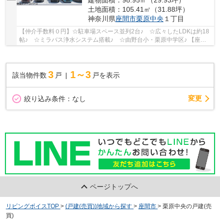
建物面積：98.95㎡（29.93坪）
土地面積：105.41㎡（31.88坪）
神奈川県
座間市
栗原中央
１丁目
【仲介手数料０円】☆駐車場スペース並列2台♪ ☆広々したLDKは約18
帖♪ ☆ミラバス浄水システム搭載♪ ☆由野台小・栗原中学区♪ 【座間
市の新築一戸建てのことならリビングボイスにお任せ...
3
1～3
該当物件数
戸
戸を表示
変更
絞り込み条件：
なし
ページトップへ
リビングボイスTOP
>
(戸建(売買))地域から探す
>
座間市
>
栗原中央の戸建(売
買)