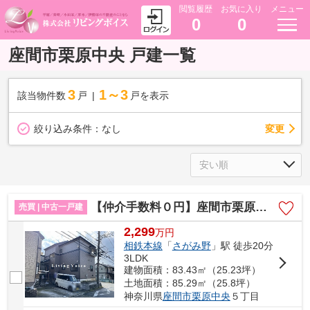
閲覧履歴
お気に入り
メニュー
0
0
座間市栗原中央 戸建一覧
3
1～3
該当物件数
戸
戸を表示
変更
絞り込み条件：
なし
【仲介手数料０円】座間市栗原中央5丁目 中古一戸建て
売買 | 中古一戸建
2,299
万
円
相鉄本線
「
さがみ野
」駅 徒歩20分
3LDK
建物面積：83.43㎡（25.23坪）
土地面積：85.29㎡（25.8坪）
神奈川県
座間市
栗原中央
５丁目