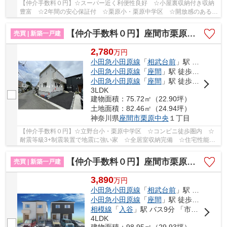
【仲介手数料０円】☆スーパー近く利便性良好 ☆小屋裏収納付き収納
豊富 ☆2年間の安心保証付 ☆栗原小・栗原中学区 ☆開放感のある角
地 ☆2025.11月新規リフォーム完了予定♪ 【座間市...
【仲介手数料０円】座間市栗原中央第41 新築一戸建て
売買 | 新築一戸建
2,780
万
円
小田急小田原線
「
相武台前
」駅 徒歩25分
小田急小田原線
「
座間
」駅 徒歩23分
小田急小田原線
「
座間
」駅 徒歩23分
3LDK
建物面積：75.72㎡（22.90坪）
土地面積：82.46㎡（24.94坪）
神奈川県
座間市
栗原中央
１丁目
【仲介手数料０円】☆立野台小・栗原中学区 ☆コンビニ徒歩圏内 ☆
耐震等級3+制震装置で地震に強い家 ☆全居室収納完備 ☆住宅性能評
価取得物件 ☆ZEH水準省エネ住宅♪ 【座間市の新築一...
【仲介手数料０円】座間市栗原中央1丁目2期 新築一戸建て 全2棟
売買 | 新築一戸建
3,890
万
円
小田急小田原線
「
相武台前
」駅 バス4分 「バス停」 停歩6分
小田急小田原線
「
座間
」駅 徒歩23分
相模線
「
入谷
」駅 バス9分 「市営住宅前（座間市）」 停歩11分
4LDK