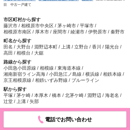
目 中古一戸建て
市区町村から探す
藤沢市
/
相模原市中央区
/
茅ヶ崎市
/
平塚市
/
相模原市南区
/
厚木市
/
座間市
/
綾瀬市
/
伊勢原市
/
秦野市
町名から探す
田名
/
大野台
/
淵野辺本町
/
上溝
/
立野台
/
香川
/
陽光台
/
高田
/
相模台
/
大鋸
路線から探す
小田急小田原線
/
相模線
/
東海道本線
/
湘南新宿ライン高海
/
小田急江ノ島線
/
横浜線
/
相鉄本線
/
京王相模原線
/
相鉄いずみ野線
/
ブルーライン
駅から探す
平塚
/
茅ケ崎
/
本厚木
/
橋本
/
北茅ケ崎
/
淵野辺
/
海老名
/
辻堂
/
上溝
/
矢部
電話でお問い合わせ