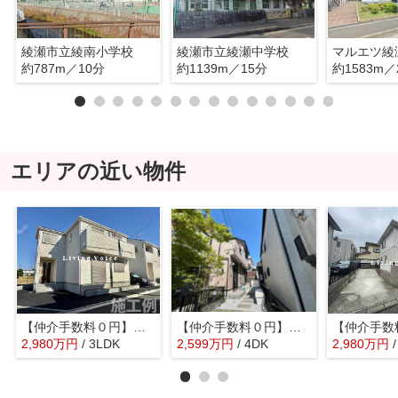
綾瀬市立綾南小学校
綾瀬市立綾瀬中学校
マルエツ綾
約787m／10分
約1139m／15分
約1583m／
エリアの近い物件
【仲介手数料０円】綾瀬市寺尾釜田第5 新築一戸建て
【仲介手数料０円】綾瀬市落合北５丁目 中古戸建
2,980
万
円
/ 3LDK
2,599
万
円
/ 4DK
2,980
万
円