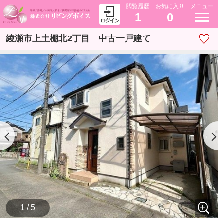
閲覧履歴
お気に入り
メニュー
1
0
綾瀬市上土棚北2丁目 中古一戸建て
1 / 5