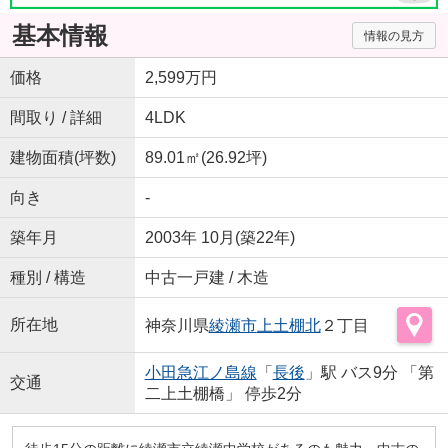
基本情報
情報の見方
価格
2,599万円
間取り / 詳細
4LDK
建物面積(坪数)
89.01㎡(26.92坪)
向き
-
築年月
2003年 10月(築22年)
種別 / 構造
中古一戸建 / 木造
所在地
神奈川県
綾瀬市
上土棚北
２丁目
小田急江ノ島線
「
長後
」駅 バス9分 「第
交通
二上土棚橋」 停歩2分