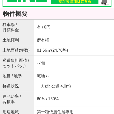
物件概要
駐車場 /
有 / 0円
月額料金
土地権利
所有権
土地面積(坪数)
81.66㎡(24.70坪)
私道負担面積 /
- / 無
セットバック
地目 / 地勢
宅地 / -
接道状況
一方(北 公道 4.0m)
建ぺい率 /
60% / 150%
容積率
用途地域
第一種低層住居専用