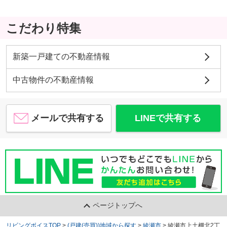
こだわり特集
新築一戸建ての不動産情報
中古物件の不動産情報
メールで共有する
LINEで共有する
ページトップへ
リビングボイスTOP
>
(戸建(売買))地域から探す
>
綾瀬市
>
綾瀬市上土棚北2丁