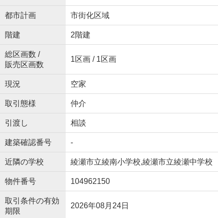
都市計画
市街化区域
階建
2階建
総区画数 /
1区画 / 1区画
販売区画数
現況
空家
取引態様
仲介
引渡し
相談
建築確認番号
-
近隣の学校
綾瀬市立綾南小学校,綾瀬市立綾瀬中学校
物件番号
104962150
取引条件の有効
2026年08月24日
期限