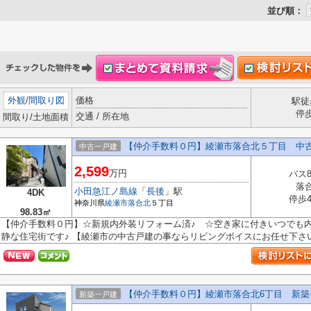
並び順：
外観
/
間取り図
価格
駅徒
停
交通 / 所在地
間取り/土地面積
【仲介手数料０円】綾瀬市落合北５丁目 中
中古一戸建
2,599
万円
バス
落
小田急江ノ島線
「
長後
」駅
4DK
停歩
神奈川県
綾瀬市
落合北
５丁目
98.83㎡
【仲介手数料０円】☆新規内外装リフォーム済♪ ☆空き家に付きいつでも内
静な住宅街です♪ 【綾瀬市の中古戸建の事ならリビングボイスにお任せ下さ
【仲介手数料０円】綾瀬市落合北6丁目 新築
新築一戸建