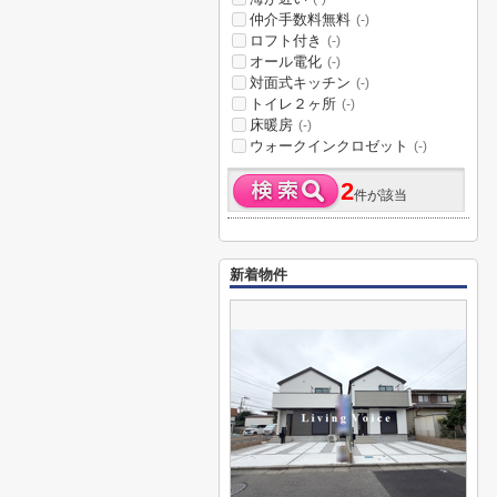
仲介手数料無料
(-)
ロフト付き
(-)
オール電化
(-)
対面式キッチン
(-)
トイレ２ヶ所
(-)
床暖房
(-)
ウォークインクロゼット
(-)
2
件が該当
新着物件