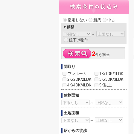
指定しない
新築
中古
▼価格
～
値下げ物件
2
件が該当
間取り
ワンルーム
1K/1DK/1LDK
2K/2DK/2LDK
3K/3DK/3LDK
4K/4DK/4LDK
5K以上
建物面積
～
土地面積
～
駅からの徒歩