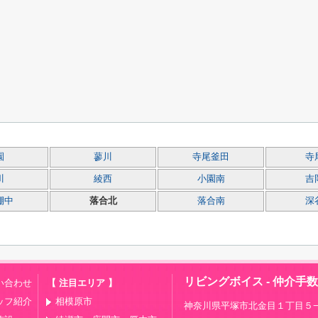
園
蓼川
寺尾釜田
寺
川
綾西
小園南
吉
棚中
落合北
落合南
深
リビングボイス - 仲介手
い合わせ
【 注目エリア 】
ッフ紹介
相模原市
神奈川県平塚市北金目１丁目５−