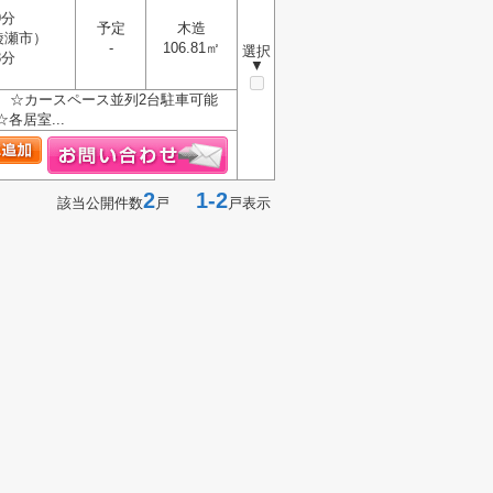
9分
予定
木造
綾瀬市）
-
106.81㎡
選択
3分
▼
好 ☆カースペース並列2台駐車可能
各居室...
2
1-2
該当公開件数
戸
戸表示