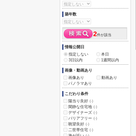
築年数
2
件が該当
情報公開日
指定しない
本日
3日以内
1週間以内
画像・動画あり
画像あり
動画あり
パノラマあり
こだわり条件
陽当り良好
(-)
閑静な住宅地
(-)
デザイナーズ
(-)
バリアフリー
(-)
眺望良好
(-)
二世帯住宅
(-)
海が近い
(-)