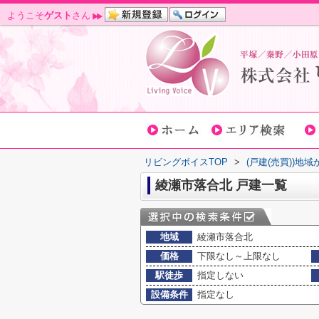
ようこそ
ゲスト
さん
リビングボイスTOP
>
(戸建(売買))地
綾瀬市落合北 戸建一覧
地域
綾瀬市落合北
価格
下限なし～上限なし
駅徒歩
指定しない
設備条件
指定なし