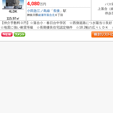
4,080
万円
バス
上落合（
小田急江ノ島線
「
長後
」駅
4LDK
停歩
神奈川県
綾瀬市
落合北
６丁目
115.97㎡
【仲介手数料０円】☆落合小・春日台中学区 ☆西側道路につき陽当り良
☆地震に強い耐震等級 ☆長期優良住宅認定物件 ☆18.2帖の広々ＬＤＫ ☆