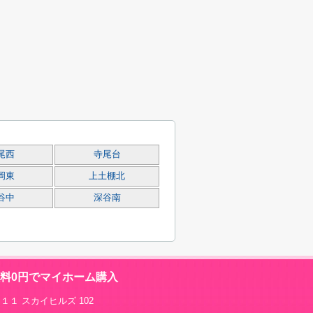
尾西
寺尾台
岡東
上土棚北
谷中
深谷南
数料0円でマイホーム購入
１１ スカイヒルズ 102