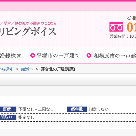
営業時間：10
域から探す
>
綾瀬市
>
落合北の戸建(売買)
面積
下限なし～上限なし
築年数
指定しない
間取り
指定なし