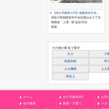
【仲介手数料０円】相模原市中央区横山台2丁目（1～8号棟）新築一戸建て 1号棟 全19棟
神奈川県相模原市中央区横山台２丁目
相模線「上溝」駅 徒歩23分
新築
その他の町名で探す
大上
小
寺尾本町
早
上土棚南
上土
深谷上
ホーム
仲介手数料0円
お問
会社概要
新築一戸建て
スタ