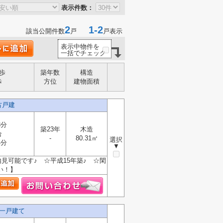
表示件数：
2
1-2
該当公開件数
戸
戸表示
表示中物件を
一括でチェック
歩
築年数
構造
歩
方位
建物面積
古戸建
8分
築23年
木造
合
-
80.31㎡
選択
4分
▼
見可能です♪ ☆平成15年築♪ ☆閑
い！】
一戸建て