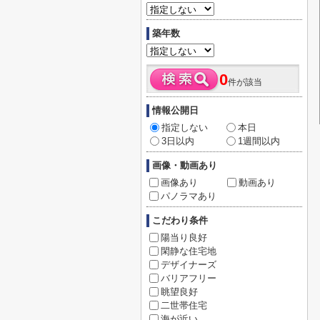
築年数
0
件が該当
情報公開日
指定しない
本日
3日以内
1週間以内
画像・動画あり
画像あり
動画あり
パノラマあり
こだわり条件
陽当り良好
閑静な住宅地
デザイナーズ
バリアフリー
眺望良好
二世帯住宅
海が近い