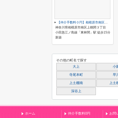
【仲介手数料０円】相模原市南区上鶴間3丁目3期 新築一戸建て
神奈川県相模原市南区上鶴間３丁目
小田急江ノ島線「東林間」駅 徒歩15分
新築
その他の町名で探す
大上
小
寺尾本町
早
上土棚南
上土
深谷上
ホーム
仲介手数料0円
お問