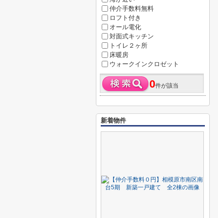
仲介手数料無料
ロフト付き
オール電化
対面式キッチン
トイレ２ヶ所
床暖房
ウォークインクロゼット
0
件が該当
新着物件