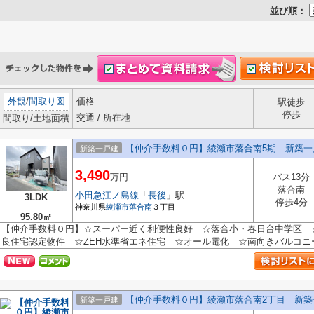
並び順：
外観
/
間取り図
価格
駅徒歩
停歩
交通 / 所在地
間取り/土地面積
【仲介手数料０円】綾瀬市落合南5期 新築一
新築一戸建
3,490
万円
バス13分
落合南
小田急江ノ島線
「
長後
」駅
3LDK
停歩4分
神奈川県
綾瀬市
落合南
３丁目
95.80㎡
【仲介手数料０円】☆スーパー近く利便性良好 ☆落合小・春日台中学区 
良住宅認定物件 ☆ZEH水準省エネ住宅 ☆オール電化 ☆南向きバルコニー
【仲介手数料０円】綾瀬市落合南2丁目 新築
新築一戸建