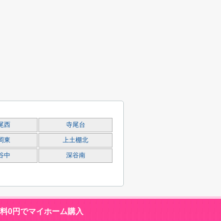
尾西
寺尾台
岡東
上土棚北
谷中
深谷南
数料0円でマイホーム購入