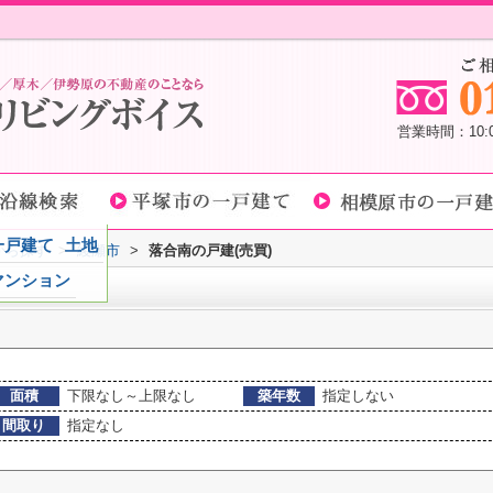
営業時間：10
一戸建て
土地
域から探す
>
綾瀬市
>
落合南の戸建(売買)
マンション
面積
下限なし～上限なし
築年数
指定しない
間取り
指定なし