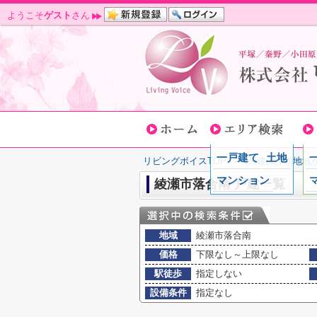
ようこそ
ゲスト
さん
一戸建て
土地
リビングボイスTOP
>
(戸建(売買))地
マンション
綾瀬市落合南 戸建一覧
地域
綾瀬市落合南
価格
下限なし～上限なし
駅徒歩
指定しない
設備条件
指定なし