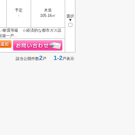
予定
木造
-
105.16㎡
選択
▼
い耐震等級 ☆経済的な都市ガス設
一戸...
2
1-2
該当公開件数
戸
戸表示