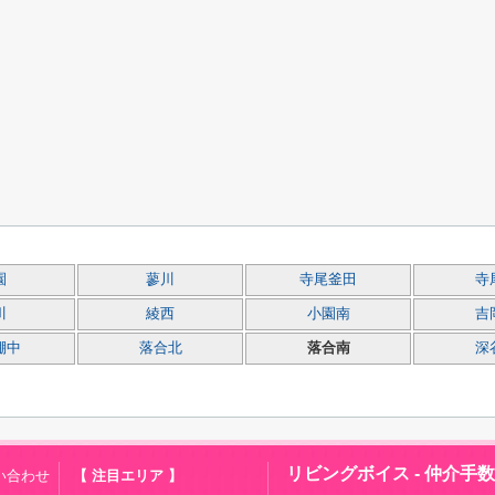
園
蓼川
寺尾釜田
寺
川
綾西
小園南
吉
棚中
落合北
落合南
深
リビングボイス - 仲介手
い合わせ
【 注目エリア 】