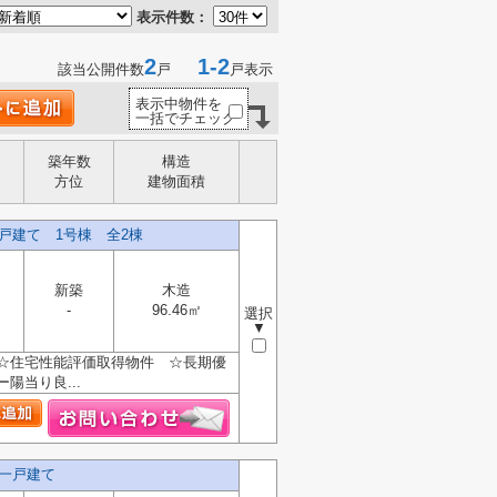
表示件数：
2
1-2
該当公開件数
戸
戸表示
表示中物件を
一括でチェック
築年数
構造
方位
建物面積
戸建て 1号棟 全2棟
新築
木造
-
96.46㎡
選択
▼
☆住宅性能評価取得物件 ☆長期優
陽当り良...
一戸建て