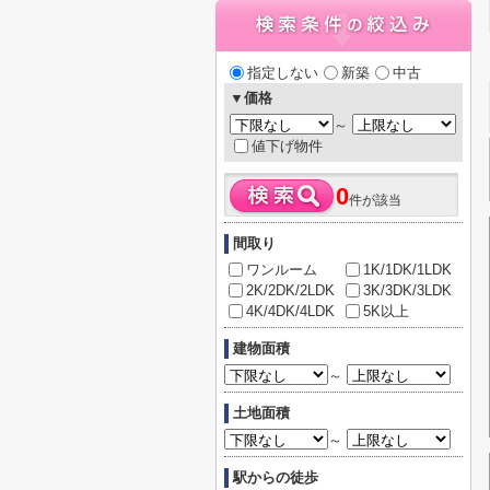
指定しない
新築
中古
▼価格
～
値下げ物件
0
件が該当
間取り
ワンルーム
1K/1DK/1LDK
2K/2DK/2LDK
3K/3DK/3LDK
4K/4DK/4LDK
5K以上
建物面積
～
土地面積
～
駅からの徒歩