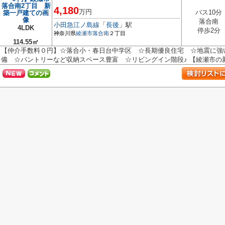
4,180
万円
バス10分
落合南
小田急江ノ島線
「
長後
」駅
4LDK
停歩2分
神奈川県
綾瀬市
落合南
２丁目
114.55㎡
【仲介手数料０円】☆落合小・春日台中学区 ☆長期優良住宅 ☆地震に強
備 ☆パントリーなど収納スペース豊富 ☆リビングイン階段♪ 【綾瀬市の新築