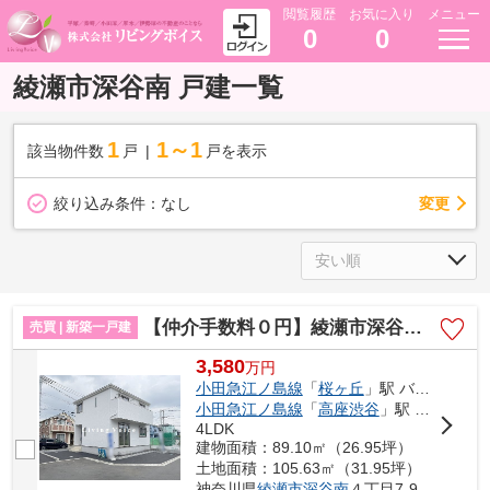
閲覧履歴
お気に入り
メニュー
0
0
綾瀬市深谷南 戸建一覧
1
1～1
該当物件数
戸
戸を表示
変更
絞り込み条件：
なし
【仲介手数料０円】綾瀬市深谷南第24 新築一戸建て 全5棟
売買 | 新築一戸建
3,580
万
円
小田急江ノ島線
「
桜ヶ丘
」駅 バス15分 「廻り坂」 停歩2分
小田急江ノ島線
「
高座渋谷
」駅 バス8分 「深谷原」 停歩4分
4LDK
建物面積：89.10㎡（26.95坪）
土地面積：105.63㎡（31.95坪）
神奈川県
綾瀬市
深谷南
４丁目7-9