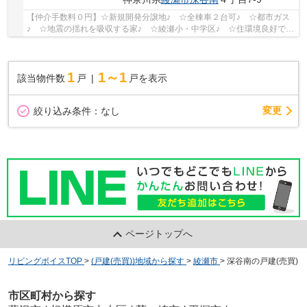
【仲介手数料０円】☆新規開発分譲地♪ ☆全棟車２台可♪ ☆都市ガス
♪ ☆地震の揺れを吸収する家♪ ☆綾瀬小・中学区♪ ☆住環境良好です
♪ 【綾瀬市の新築一戸建ての事ならリビングボイスに...
1
1～1
該当物件数
戸
戸を表示
変更
絞り込み条件：
なし
ページトップへ
リビングボイスTOP
>
(戸建(売買))地域から探す
>
綾瀬市
>
深谷南の戸建(売買)
市区町村から探す