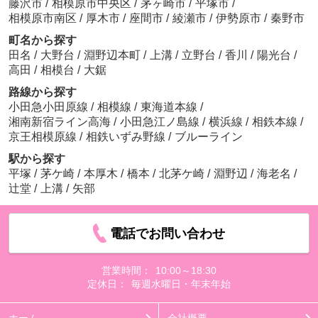
藤沢市
/
相模原市中央区
/
茅ヶ崎市
/
平塚市
/
相模原市南区
/
厚木市
/
座間市
/
綾瀬市
/
伊勢原市
/
秦野市
町名から探す
田名
/
大野台
/
淵野辺本町
/
上溝
/
立野台
/
香川
/
陽光台
/
高田
/
相模台
/
大鋸
路線から探す
小田急小田原線
/
相模線
/
東海道本線
/
湘南新宿ライン高海
/
小田急江ノ島線
/
横浜線
/
相鉄本線
/
京王相模原線
/
相鉄いずみ野線
/
ブルーライン
駅から探す
平塚
/
茅ケ崎
/
本厚木
/
橋本
/
北茅ケ崎
/
淵野辺
/
海老名
/
辻堂
/
上溝
/
矢部
電話でお問い合わせ
営業時間：
10:00～18:30
定休日：
毎週水曜日・年末年始