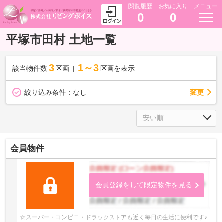
閲覧履歴
お気に入り
メニュー
0
0
平塚市田村 土地一覧
3
1～3
該当物件数
区画
区画を表示
変更
絞り込み条件：
なし
会員物件
会員登録をして限定物件を見る
☆スーパー・コンビニ・ドラックストアも近く毎日の生活に便利です♪