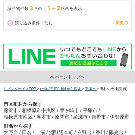
3
1～3
該当物件数
区画
区画を表示
変更
絞り込み条件：
なし
ページトップへ
リビングボイスTOP
>
(土地(売買))地域から探す
>
平塚市
>
田村の土地(売買)
市区町村から探す
藤沢市
/
相模原市中央区
/
茅ヶ崎市
/
平塚市
/
相模原市南区
/
厚木市
/
座間市
/
綾瀬市
/
秦野市
/
伊勢原市
町名から探す
大野台
/
田名
/
上溝
/
淵野辺本町
/
立野台
/
香川
/
陽光台
/