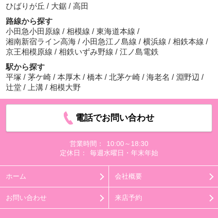
ひばりが丘
/
大鋸
/
高田
路線から探す
小田急小田原線
/
相模線
/
東海道本線
/
湘南新宿ライン高海
/
小田急江ノ島線
/
横浜線
/
相鉄本線
/
京王相模原線
/
相鉄いずみ野線
/
江ノ島電鉄
駅から探す
平塚
/
茅ケ崎
/
本厚木
/
橋本
/
北茅ケ崎
/
海老名
/
淵野辺
/
辻堂
/
上溝
/
相模大野
電話でお問い合わせ
営業時間：
10:00～18:30
定休日：
毎週水曜日・年末年始
ホーム
会社概要
お問い合わせ
来店予約