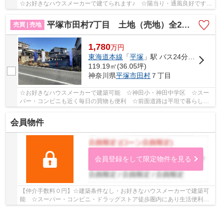
☆お好きなハウスメーカーで建てられます♪ ☆陽当り・通風良好です
♪ 【平塚市の土地（売地）のことならリビングボ...
平塚市田村7丁目 土地（売地）全2区画
売買 | 売地
1,780
万
円
東海道本線
「
平塚
」駅 バス24分 「駒返橋」 停歩1分
119.19㎡(36.05坪)
神奈川県
平塚市
田村
７丁目
☆お好きなハウスメーカーで建築可能 ☆神田小・神田中学区 ☆スー
パー・コンビニも近く毎日の買物も便利 ☆前面道路は平坦で暮らしや
すい住環境♪ 【平塚市の土地（売地）のことならリ...
会員物件
会員登録をして限定物件を見る
【仲介手数料０円】☆建築条件なし・お好きなハウスメーカーで建築可
能 ☆スーパー・コンビニ・ドラッグストア徒歩圏内にあり生活便利
☆経済的な都市ガス設備 ☆閑静な住宅街♪ 【平塚...