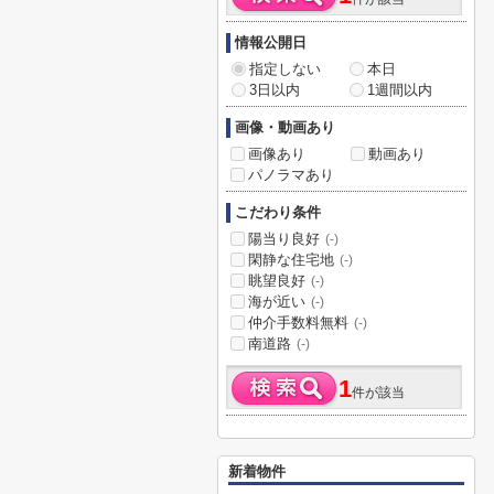
情報公開日
指定しない
本日
3日以内
1週間以内
画像・動画あり
画像あり
動画あり
パノラマあり
こだわり条件
陽当り良好
(-)
閑静な住宅地
(-)
眺望良好
(-)
海が近い
(-)
仲介手数料無料
(-)
南道路
(-)
1
件が該当
新着物件