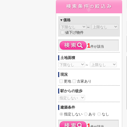
▼価格
～
値下げ物件
1
件が該当
土地面積
～
現況
更地
古家あり
駅からの徒歩
建築条件
指定しない
あり
なし
1
件が該当