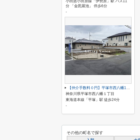
小田急小田原線「伊勢原」駅 バス11
分 「金毘羅池」 停歩6分
-
【仲介手数料０円】平塚市西八幡1丁目 土地（売地） 建築条件なし 全3区画
神奈川県平塚市西八幡１丁目
東海道本線「平塚」駅 徒歩24分
-
その他の町名で探す