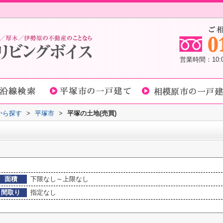
営業時間：10
域から探す
>
平塚市
>
平塚の土地(売買)
面積
下限なし～上限なし
間取り
指定なし