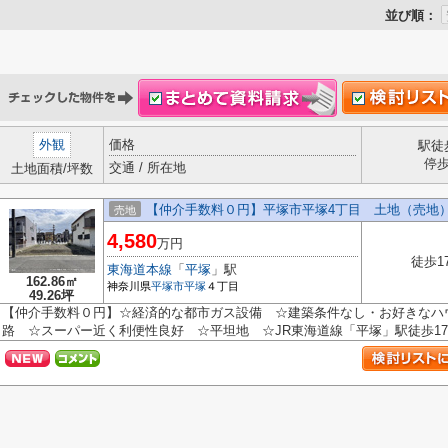
並び順：
外観
価格
駅徒
停
交通 / 所在地
土地面積/坪数
【仲介手数料０円】平塚市平塚4丁目 土地（売地
売地
4,580
万円
徒歩1
東海道本線
「
平塚
」駅
162.86㎡
神奈川県
平塚市
平塚
４丁目
49.26坪
【仲介手数料０円】☆経済的な都市ガス設備 ☆建築条件なし・お好きなハ
路 ☆スーパー近く利便性良好 ☆平坦地 ☆JR東海道線「平塚」駅徒歩17分♪