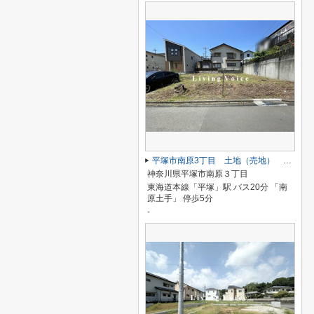
平塚市南原3丁目 土地（売地） 建築条件なし
神奈川県平塚市南原３丁目
東海道本線「平塚」駅 バス20分 「南
原土手」 停歩5分
-