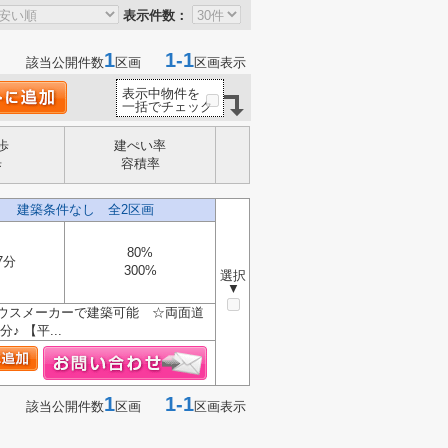
表示件数：
1
1-1
該当公開件数
区画
区画表示
表示中物件を
一括でチェック
歩
建ぺい率
歩
容積率
） 建築条件なし 全2区画
80%
7分
300%
選択
▼
ウスメーカーで建築可能 ☆両面道
 【平...
1
1-1
該当公開件数
区画
区画表示