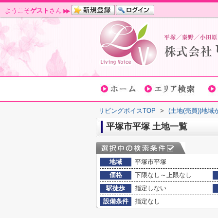
ようこそ
ゲスト
さん
リビングボイスTOP
>
(土地(売買))地
平塚市平塚 土地一覧
地域
平塚市平塚
価格
下限なし～上限なし
駅徒歩
指定しない
設備条件
指定なし