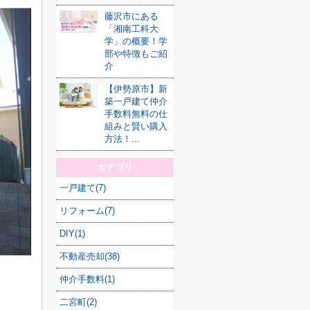
藤沢市にある
「湘南工科大
学」の概要！学
部や特徴もご紹
介
【伊勢原市】新
築一戸建て仲介
手数料無料の仕
組みと賢い購入
方法！...
カテゴリ
一戸建て(7)
リフォーム(7)
DIY(1)
不動産売却(38)
仲介手数料(1)
二宮町(2)