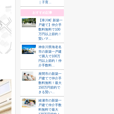
｜子育...
おすすめ記事
【寒川町 新築一
戸建て】仲介手
数料無料で100
万円以上節約！
賢いマ...
神奈川県海老名
市の新築一戸建
て購入で100万
円以上節約！仲
介手数料...
座間市の新築一
戸建てで仲介手
数料無料！最大
150万円節約で
きる賢い...
綾瀬市の新築一
戸建て仲介手数
料無料で最大