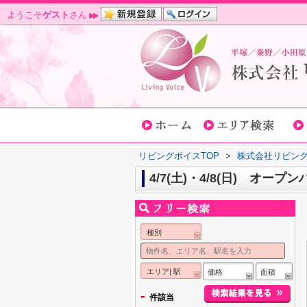
ようこそ
ゲスト
さん
リビングボイスTOP
>
株式会社リビン
4/7(土)・4/8(日) オー
種別
エリア| 駅
価格
面積
-
件該当