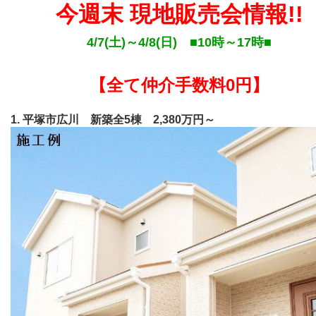
今週末 現地販売会情報!!
4/7(土)～4/8(日) ■10時～17時■
【
全て仲介手数料0円】
1. 平塚市広川 新築全5棟 2,380万円～