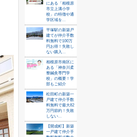
にある「相模原
市立上溝小学
校」の特徴や通
学区域を...
平塚駅の新築戸
建てが仲介手数
料無料で100万
円お得！失敗し
ない購入...
相模原市南区に
ある「神奈川柔
整鍼灸専門学
校」の概要！学
部もご紹介
松田町の新築一
戸建て仲介手数
料無料で最大82
万円節約！失敗
しない...
【開成町】新築
一戸建て仲介手