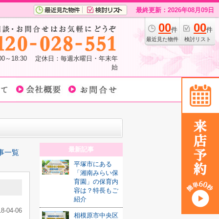
最終更新：2026年08月09日
00
00
件
件
最近見た物件
検討リスト
:00～18:30 定休日：毎週水曜日・年末年
始
最新記事
事一覧
平塚市にある
「湘南みらい保
育園」の保育内
容は？特長もご
紹介
18-04-06
相模原市中央区