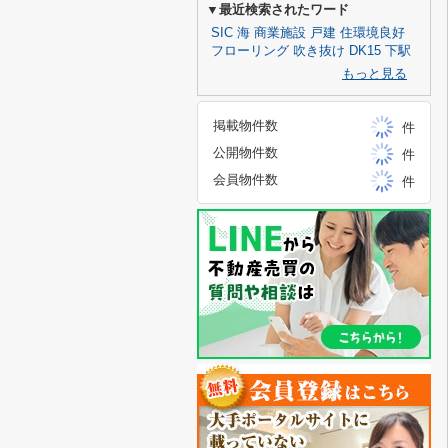
▼最近検索されたワード
SIC
海
商業施設
戸建
住環境良好
フローリング
吹き抜け
DK15
下駅
もっと見る
掲載物件数
件
公開物件数
件
会員物件数
件