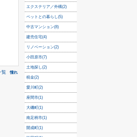
エクステリア／外構(2)
ペットとの暮らし(5)
中古マンション(8)
建売住宅(4)
リノベーション(2)
小田原市(7)
土地探し(2)
一覧
憧れ
税金(2)
愛川町(2)
座間市(1)
大磯町(1)
南足柄市(1)
開成町(1)