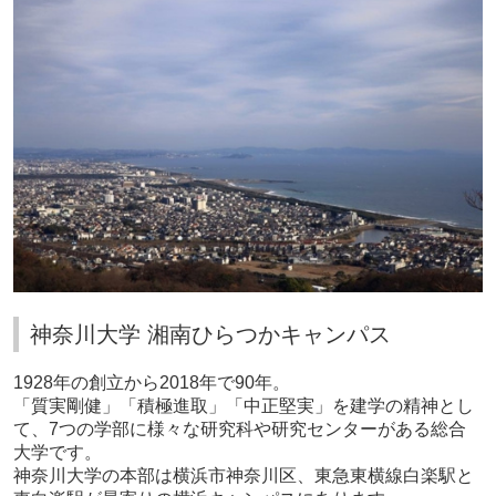
神奈川大学 湘南ひらつかキャンパス
1928
年の創立から
2018
年で
90
年。
「質実剛健」「積極進取」「中正堅実」を建学の精神とし
て、
7
つの学部に様々な研究科や研究センターがある総合
大学です。
神奈川大学の本部は横浜市神奈川区、東急東横線白楽駅と