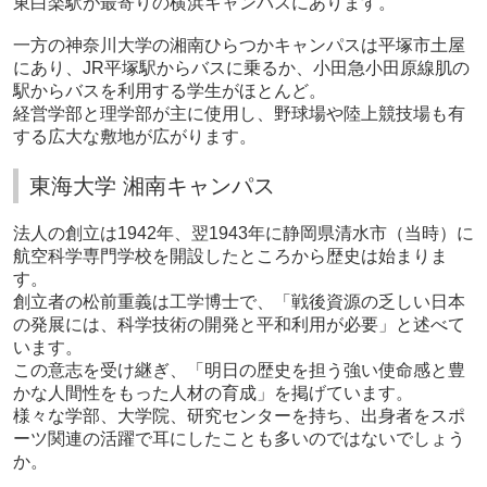
東白楽駅が最寄りの横浜キャンパスにあります。
一方の神奈川大学の湘南ひらつかキャンパスは平塚市土屋
にあり、
JR
平塚駅からバスに乗るか、小田急小田原線肌の
駅からバスを利用する学生がほとんど。
経営学部と理学部が主に使用し、野球場や陸上競技場も有
する広大な敷地が広がります。
東海大学 湘南キャンパス
法人の創立は
1942
年、翌
1943
年に静岡県清水市（当時）に
航空科学専門学校を開設したところから歴史は始まりま
す。
創立者の松前重義は工学博士で、「戦後資源の乏しい日本
の発展には、科学技術の開発と平和利用が必要」と述べて
います。
この意志を受け継ぎ、「明日の歴史を担う強い使命感と豊
かな人間性をもった人材の育成」を掲げています。
様々な学部、大学院、研究センターを持ち、出身者をスポ
ーツ関連の活躍で耳にしたことも多いのではないでしょう
か。