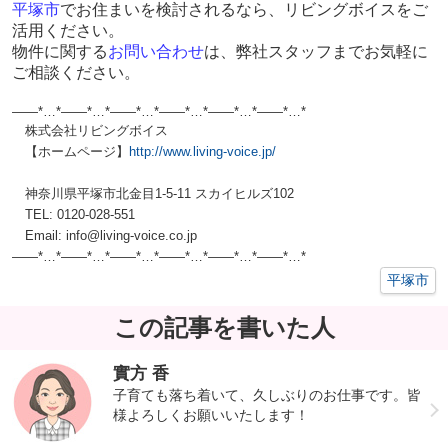
平塚市
でお住まいを検討されるなら、リビングボイスをご
活用ください。
物件に関する
お問い合わせ
は、弊社スタッフまでお気軽に
ご相談ください。
——*…*——*…*——*…*——*…*——*…*——*…*
株式会社リビングボイス
【ホームページ】
http://www.living-voice.jp/
神奈川県平塚市北金目1-5-11 スカイヒルズ102
TEL: 0120-028-551
Email: info@living-voice.co.jp
——*…*——*…*——*…*——*…*——*…*——*…*
平塚市
この記事を書いた人
實方 香
子育ても落ち着いて、久しぶりのお仕事です。皆
様よろしくお願いいたします！