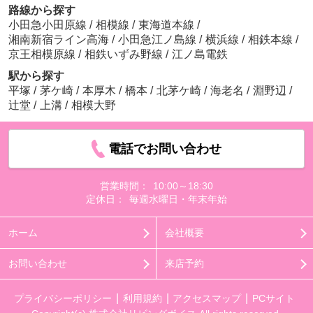
路線から探す
小田急小田原線
/
相模線
/
東海道本線
/
湘南新宿ライン高海
/
小田急江ノ島線
/
横浜線
/
相鉄本線
/
京王相模原線
/
相鉄いずみ野線
/
江ノ島電鉄
駅から探す
平塚
/
茅ケ崎
/
本厚木
/
橋本
/
北茅ケ崎
/
海老名
/
淵野辺
/
辻堂
/
上溝
/
相模大野
電話でお問い合わせ
営業時間：
10:00～18:30
定休日：
毎週水曜日・年末年始
ホーム
会社概要
お問い合わせ
来店予約
プライバシーポリシー
利用規約
アクセスマップ
PCサイト