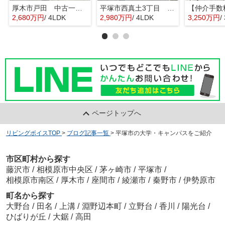
厚木市戸田 中古一戸建て
平塚市西真土3丁目 中古一戸建て
2,680万円
/ 4LDK
2,980万円
/ 4LDK
3,250万円
/
ページトップへ
リビングボイスTOP
>
ブログ記事一覧
>
平塚市の大学・キャンパスをご紹介
市区町村から探す
藤沢市
/
相模原市中央区
/
茅ヶ崎市
/
平塚市
/
相模原市南区
/
厚木市
/
座間市
/
綾瀬市
/
秦野市
/
伊勢原市
町名から探す
大野台
/
田名
/
上溝
/
淵野辺本町
/
立野台
/
香川
/
陽光台
/
ひばりが丘
/
大鋸
/
高田