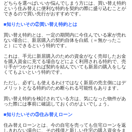
どちらを選べばいいか悩んでしまう方には、買い替え特約
という住み替えに便利な特約を契約の際に盛り込むことが
できるので買い先行がおすすめです。
■知りたいその②買い替え特約とは
買い替え特約とは、一定の期間内に今住んでいる家が売れ
ない場合に、新居購入の契約自体を白紙（＝無かったこ
と）にできるという特約です。
これは、手元に新居購入のための資金がなく売却したお金
を購入資金に充てる場合などによく利用される特約で、売
り手がつかなければ契約を結んでいても新居の購入をしな
くてもよいという特約です。
ただし、必ずしも使えるわけではなく新居の売主側にはデ
メリットとなる特約のため断られる可能性もあります。
買い替え特約を検討されている方は、気になった物件があ
った際には事前に確認しておくのがよいでしょう。
■知りたいその③住み替えローン
住み替えローンとは、今の自宅を売っても住宅ローンを返
しきれない場合に、その残債と新しい住宅の購入資金をま