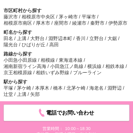
市区町村から探す
藤沢市
/
相模原市中央区
/
茅ヶ崎市
/
平塚市
/
相模原市南区
/
厚木市
/
座間市
/
綾瀬市
/
秦野市
/
伊勢原市
町名から探す
田名
/
上溝
/
大野台
/
淵野辺本町
/
香川
/
立野台
/
大鋸
/
陽光台
/
ひばりが丘
/
高田
路線から探す
小田急小田原線
/
相模線
/
東海道本線
/
湘南新宿ライン高海
/
小田急江ノ島線
/
横浜線
/
相鉄本線
/
京王相模原線
/
相鉄いずみ野線
/
ブルーライン
駅から探す
平塚
/
茅ケ崎
/
本厚木
/
橋本
/
北茅ケ崎
/
海老名
/
淵野辺
/
辻堂
/
上溝
/
矢部
電話でお問い合わせ
営業時間：
10:00～18:30