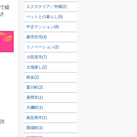
エクステリア／外構(2)
で繰
さ
ペットとの暮らし(5)
中古マンション(8)
建売住宅(4)
リノベーション(2)
小田原市(7)
土地探し(2)
税金(2)
愛川町(2)
座間市(1)
大磯町(1)
南足柄市(1)
渋
開成町(1)