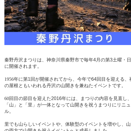
秦野丹沢まつりは、神奈川県秦野市で
毎年
4
月の第
3
土曜・
に開催されます。
1956
年に第
1
回が開催されてから、今年で
64
回目を迎える、
の屋根ともいわれる丹沢の山開きを兼ねたイベントです。
60
回目の節目を迎えた
2016
年には、まつりの内容を見直し
「山」と「里」が一体となって山開きを祝うまつりにリニュ
ル。
里でも山らしいイベントや、体験型のイベントを増やし、山
の両方で山開きを祝うイベントへと成長しました。