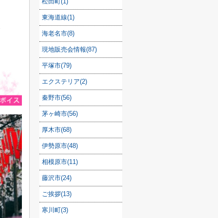
松田町(1)
東海道線(1)
分
海老名市(8)
現地販売会情報(87)
平塚市(79)
エクステリア(2)
秦野市(56)
茅ヶ崎市(56)
厚木市(68)
伊勢原市(48)
相模原市(11)
藤沢市(24)
ご挨拶(13)
寒川町(3)