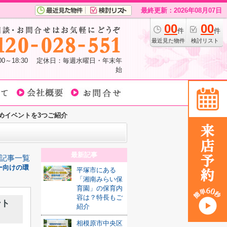
最終更新：2026年08月07日
00
00
件
件
最近見た物件
検討リスト
:00～18:30 定休日：毎週水曜日・年末年
始
めイベントを3つご紹介
最新記事
記事一覧
ー向けの環
平塚市にある
「湘南みらい保
育園」の保育内
容は？特長もご
ント
紹介
相模原市中央区