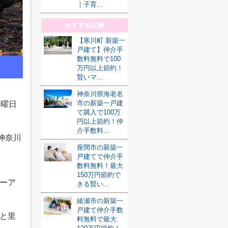
｜子育...
おすすめ記事
【寒川町 新築一
戸建て】仲介手
数料無料で100
万円以上節約！
賢いマ...
神奈川県海老名
市の新築一戸建
日曜日
て購入で100万
円以上節約！仲
介手数料...
神奈川
座間市の新築一
戸建てで仲介手
数料無料！最大
、
150万円節約で
ーア
きる賢い...
綾瀬市の新築一
戸建て仲介手数
と里
料無料で最大