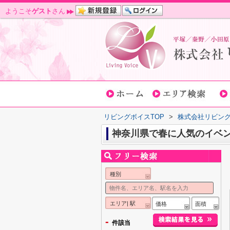
ようこそ
ゲスト
さん
リビングボイスTOP
>
株式会社リビン
神奈川県で春に人気のイベ
種別
エリア| 駅
価格
面積
-
件該当