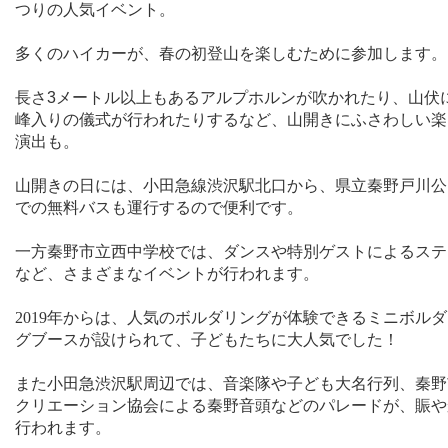
つりの人気イベント。
多くのハイカーが、春の初登山を楽しむために参加します。
長さ
3
メートル以上もあるアルプホルンが吹かれたり、山伏
峰入りの儀式が行われたりするなど、山開きにふさわしい楽
演出も。
山開きの日には、小田急線渋沢駅北口から、県立秦野戸川公
での無料バスも運行するので便利です。
一方秦野市立西中学校では、ダンスや特別ゲストによるステ
など、さまざまなイベントが行われます。
2019
年からは、人気のボルダリングが体験できるミニボルダ
グブースが設けられて、子どもたちに大人気でした！
また小田急渋沢駅周辺では、音楽隊や子ども大名行列、秦野
クリエーション協会による秦野音頭などのパレードが、賑や
行われます。