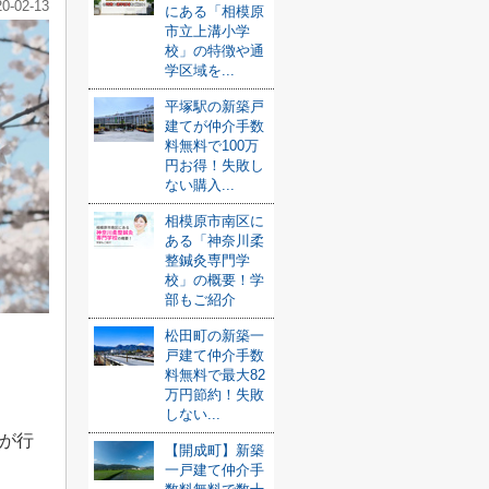
20-02-13
にある「相模原
市立上溝小学
校」の特徴や通
学区域を...
平塚駅の新築戸
建てが仲介手数
料無料で100万
円お得！失敗し
ない購入...
相模原市南区に
ある「神奈川柔
整鍼灸専門学
校」の概要！学
部もご紹介
松田町の新築一
戸建て仲介手数
料無料で最大82
万円節約！失敗
しない...
が行
【開成町】新築
一戸建て仲介手