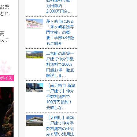
数料無料で数十
万円節約！
お祭
2,000万円台...
どれ
茅ヶ崎市にある
「茅ヶ崎看護専
門学校」の概
高
要！学部や特徴
ステ
もご紹介
二宮町の新築一
戸建て仲介手数
料無料で100万
円超お得！徹底
解説しま...
【南足柄市 新築
一戸建て】仲介
手数料無料で
100万円節約！
失敗しな...
【大磯町】新築
一戸建て仲介手
数料無料の仕組
みと賢い活用法