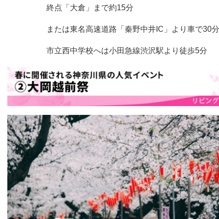
終点「大倉」まで約
15
分
または東名高速道路「秦野中井
IC
」より車で
30
市立西中学校へは小田急線渋沢駅より徒歩
5
分