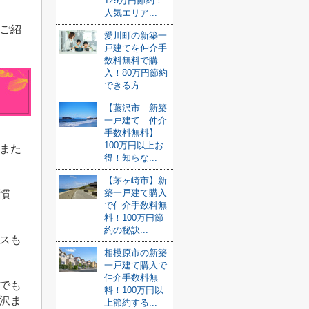
129万円節約！
人気エリア...
ご紹
愛川町の新築一
戸建てを仲介手
数料無料で購
入！80万円節約
できる方...
【藤沢市 新築
一戸建て 仲介
手数料無料】
100万円以上お
また
得！知らな...
【茅ヶ崎市】新
築一戸建て購入
慣
で仲介手数料無
料！100万円節
約の秘訣...
スも
相模原市の新築
一戸建て購入で
仲介手数料無
でも
料！100万円以
沢ま
上節約する...