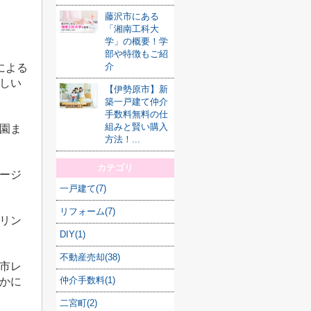
藤沢市にある
「湘南工科大
学」の概要！学
部や特徴もご紹
介
による
しい
【伊勢原市】新
築一戸建て仲介
手数料無料の仕
組みと賢い購入
園ま
方法！...
カテゴリ
ージ
一戸建て(7)
リフォーム(7)
リン
DIY(1)
不動産売却(38)
市レ
仲介手数料(1)
かに
二宮町(2)