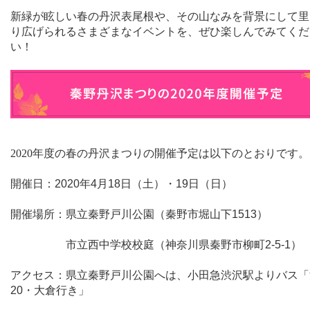
新緑が眩しい春の丹沢表尾根や、その山なみを背景にして里
り広げられるさまざまなイベントを、ぜひ楽しんでみてくだ
い！
2020
年度の春の丹沢まつりの開催予定は以下のとおりです。
開催日：
2020
年
4
月
18
日（土）・
19
日（日）
開催場所：県立秦野戸川公園（秦野市堀山下
1513
）
市立西中学校校庭（神奈川県秦野市柳町
2-5-1
）
アクセス：県立秦野戸川公園へは、小田急渋沢駅よりバス「
20
・大倉行き」