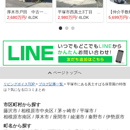
厚木市戸田 中古一戸建て
平塚市西真土3丁目 中古一戸建て
2,680万円
/ 4LDK
2,980万円
/ 4LDK
5,699万円
/
ページトップへ
リビングボイスTOP
>
ブログ記事一覧
>
平塚市にある真土すばる保育園の特徴
は？気になる口コミまとめ
市区町村から探す
藤沢市
/
相模原市中央区
/
茅ヶ崎市
/
平塚市
/
相模原市南区
/
厚木市
/
座間市
/
綾瀬市
/
秦野市
/
伊勢原市
町名から探す