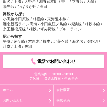
田名
/
上溝
/
大野台
/
淵野辺本町
/
香川
/
立野台
/
大鋸
/
陽光台
/
ひばりが丘
/
高田
路線から探す
小田急小田原線
/
相模線
/
東海道本線
/
湘南新宿ライン高海
/
小田急江ノ島線
/
横浜線
/
相鉄本線
/
京王相模原線
/
相鉄いずみ野線
/
ブルーライン
駅から探す
平塚
/
茅ケ崎
/
本厚木
/
橋本
/
北茅ケ崎
/
海老名
/
淵野辺
/
辻堂
/
上溝
/
矢部
電話でお問い合わせ
営業時間：
10:00～18:30
定休日：
毎週水曜日・年末年始
ホーム
会社概要
お問い合わせ
来店予約