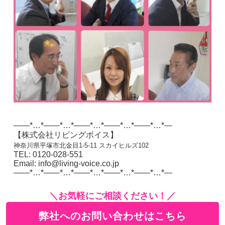
——*…*——*…*——*…*——*…*——*…*—
【株式会社リビングボイス】
神奈川県平塚市北金目1-5-11 スカイヒルズ102
TEL: 0120-028-551
Email: info@living-voice.co.jp
——*…*——*…*——*…*——*…*——*…*—
＼お気軽にご相談ください！／
弊社へのお問い合わせはこちら