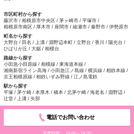
市区町村から探す
藤沢市
/
相模原市中央区
/
茅ヶ崎市
/
平塚市
/
相模原市南区
/
厚木市
/
座間市
/
綾瀬市
/
秦野市
/
伊勢原市
町名から探す
大野台
/
田名
/
上溝
/
淵野辺本町
/
立野台
/
香川
/
陽光台
/
ひばりが丘
/
大鋸
/
相模台
路線から探す
小田急小田原線
/
相模線
/
東海道本線
/
湘南新宿ライン高海
/
小田急江ノ島線
/
横浜線
/
相鉄本線
/
京王相模原線
/
相鉄いずみ野線
/
江ノ島電鉄
駅から探す
平塚
/
茅ケ崎
/
本厚木
/
橋本
/
北茅ケ崎
/
海老名
/
淵野辺
/
辻堂
/
上溝
/
矢部
電話でお問い合わせ
営業時間：
10:00～18:30