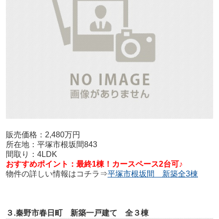
販売価格：2,480万円
所在地：平塚市根坂間843
間取り：4LDK
おすすめポイント：最終1棟！カースペース2台可♪
物件の詳しい情報はコチラ⇒
平塚市根坂間 新築全3棟
３.秦野市春日町 新築一戸建て 全３棟