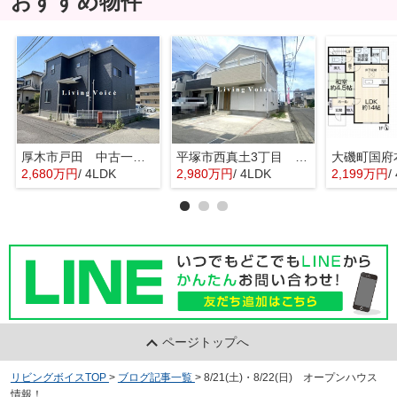
おすすめ物件
厚木市戸田 中古一戸建て
平塚市西真土3丁目 中古一戸建て
2,680万円
/ 4LDK
2,980万円
/ 4LDK
2,199万円
/
ページトップへ
リビングボイスTOP
>
ブログ記事一覧
>
8/21(土)・8/22(日) オープンハウス
情報！