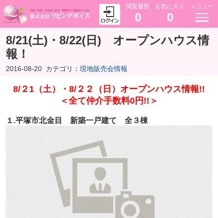
閲覧履歴
お気に入り
メニュー
0
0
8/21(土)・8/22(日) オープンハウス情
報！
2016-08-20
カテゴリ：
現地販売会情報
8/２1（土）・8/２２（日）オープンハウス情報!!
＜全て仲介手数料0円!!＞
１.平塚市北金目 新築一戸建て 全３棟