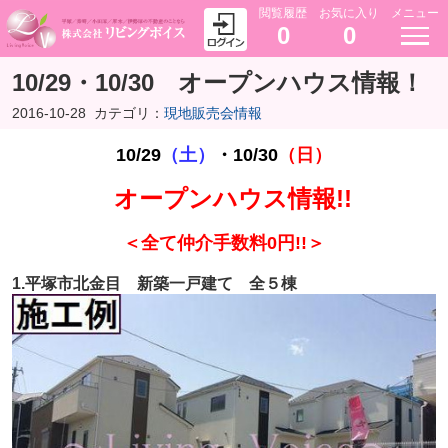
閲覧履歴
お気に入り
メニュー
0
0
10/29・10/30 オープンハウス情報！
2016-10-28
カテゴリ：
現地販売会情報
10/29
（土）
・
10/30
（日）
オープンハウス情報!!
＜全て仲介手数料0円!!＞
1.平塚市北金目 新築一戸建て 全５棟