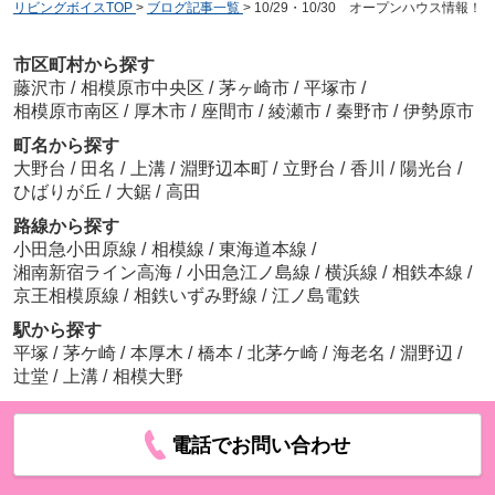
リビングボイスTOP
>
ブログ記事一覧
>
10/29・10/30 オープンハウス情報！
市区町村から探す
藤沢市
/
相模原市中央区
/
茅ヶ崎市
/
平塚市
/
相模原市南区
/
厚木市
/
座間市
/
綾瀬市
/
秦野市
/
伊勢原市
町名から探す
大野台
/
田名
/
上溝
/
淵野辺本町
/
立野台
/
香川
/
陽光台
/
ひばりが丘
/
大鋸
/
高田
路線から探す
小田急小田原線
/
相模線
/
東海道本線
/
湘南新宿ライン高海
/
小田急江ノ島線
/
横浜線
/
相鉄本線
/
京王相模原線
/
相鉄いずみ野線
/
江ノ島電鉄
駅から探す
平塚
/
茅ケ崎
/
本厚木
/
橋本
/
北茅ケ崎
/
海老名
/
淵野辺
/
辻堂
/
上溝
/
相模大野
電話でお問い合わせ