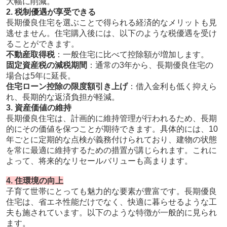
大幅に削減。
2. 税制優遇が享受できる
長期優良住宅を選ぶことで得られる経済的なメリットも見
逃せません。住宅購入後には、以下のような税優遇を受け
ることができます。
不動産取得税
：一般住宅に比べて控除額が増加します。
固定資産税の減税期間
：通常の3年から、長期優良住宅の
場合は5年に延長。
住宅ローン控除の限度額引き上げ
：借入金利も低く抑えら
れ、長期的な返済負担が軽減。
3. 資産価値の維持
長期優良住宅は、計画的に維持管理が行われるため、長期
的にその価値を保つことが期待できます。具体的には、10
年ごとに定期的な点検が義務付けられており、建物の状態
を常に最適に維持するための措置が講じられます。これに
よって、将来的なリセールバリューも高まります。
4. 住環境の向上
子育て世帯にとっても魅力的な要素が豊富です。長期優良
住宅は、省エネ性能だけでなく、快適に暮らせるような工
夫も施されています。以下のような特徴が一般的に見られ
ます。