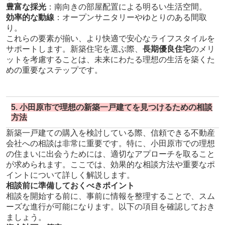
豊富な採光
：南向きの部屋配置による明るい生活空間。
効率的な動線
：オープンサニタリーやゆとりのある間取
り。
これらの要素が揃い、より快適で安心なライフスタイルを
サポートします。新築住宅を選ぶ際、
長期優良住宅
のメリ
ットを考慮することは、未来にわたる理想の生活を築くた
めの重要なステップです。
5. 小田原市で理想の新築一戸建てを見つけるための相談
方法
新築一戸建ての購入を検討している際、信頼できる不動産
会社への相談は非常に重要です。特に、小田原市での理想
の住まいに出会うためには、適切なアプローチを取ること
が求められます。ここでは、効果的な相談方法や重要なポ
イントについて詳しく解説します。
相談前に準備しておくべきポイント
相談を開始する前に、事前に情報を整理することで、スム
ーズな進行が可能になります。以下の項目を確認しておき
ましょう。