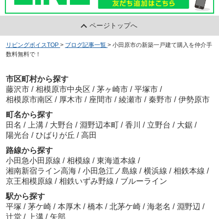
ページトップへ
リビングボイスTOP
>
ブログ記事一覧
>
小田原市の新築一戸建て購入を仲介手
数料無料で！
市区町村から探す
藤沢市
/
相模原市中央区
/
茅ヶ崎市
/
平塚市
/
相模原市南区
/
厚木市
/
座間市
/
綾瀬市
/
秦野市
/
伊勢原市
町名から探す
田名
/
上溝
/
大野台
/
淵野辺本町
/
香川
/
立野台
/
大鋸
/
陽光台
/
ひばりが丘
/
高田
路線から探す
小田急小田原線
/
相模線
/
東海道本線
/
湘南新宿ライン高海
/
小田急江ノ島線
/
横浜線
/
相鉄本線
/
京王相模原線
/
相鉄いずみ野線
/
ブルーライン
駅から探す
平塚
/
茅ケ崎
/
本厚木
/
橋本
/
北茅ケ崎
/
海老名
/
淵野辺
/
辻堂
/
上溝
/
矢部