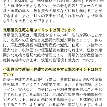
ます。具体的には、物件価格の3%程度に相当する数十万円
もの費用が不要となるため、その分を内装リフォームや家
具・家電の購入、教育資金の積立などに振り向けることが
できます。また、月々の支出が抑えられるため、より快適
な生活を送ることができます。
長期優良住宅を選ぶメリットは何ですか？
長期優良住宅は、耐震性や省エネルギー性能が高いことか
ら、地震への安全性と光熱費の削減が期待できます。さら
に、不動産取得税や固定資産税の減免、住宅ローン控除の
拡大など、税制面での優遇措置も受けられます。建物の定
期的な点検と適切な維持管理により、長期的な資産価値の
維持も期待できます。快適な住環境も魅力の一つです。
小田原市で新築一戸建ての相談をする際のポイントは何で
すか？
新築一戸建ての相談を行う際は、事前に資金計画や希望条
件を整理しておくことが重要です。また、直接訪問、オン
ライン、電話など、自分に合った相談方法を選ぶことをお
すすめします。相談時には、地域の市場動向や長期優良住
宅のメリット、資金計画に関する助言など、具体的な質問
をすることで、より充実した相談が可能になります。小田