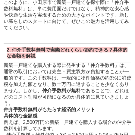
このように、小田原市で新築一戸建てを探す際に「仲介手
数料無料」は、単に費用面だけではなく、精神的な安心感
や快適な生活を実現するための大きなポイントです。新し
い暮らしのスタートに向けて、ぜひこの魅力を活用してみ
てください。
2. 仲介手数料無料で実際どれくらい節約できる？具体的
な金額を解説
新築一戸建てを購入する際に発生する「仲介手数料」は、
通常の取引においては売主・買主双方が負担することが一
般的です。この手数料は、一般的に物件価格の約3%に消費
税を加えた額となり、数十万円に達することも少なくあり
ません。しかし、
仲介手数料が無料
であることで、どれほ
どのコスト削減が可能になるのか具体的に見ていきましょ
う。
仲介手数料無料がもたらす経済的メリット
具体的な金額感
例えば、2,500万円の新築一戸建てを購入する場合の仲介手
数料を計算してみます。
- 仲介手数料 = 物件価格 × 3% = 2,500万円 × 0.03 = 75万円