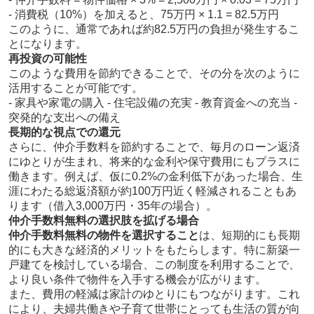
- 消費税（10%）を加えると、75万円 × 1.1 = 82.5万円
このように、通常であれば約82.5万円の負担が発生するこ
とになります。
再投資の可能性
このような費用を節約できることで、その分を次のように
活用することが可能です。
- 家具や家電の購入 - 住宅設備の充実 - 教育資金への充当 -
突発的な支出への備え
長期的な視点での還元
さらに、仲介手数料を節約することで、毎月のローン返済
にゆとりが生まれ、将来的な金利や保守費用にもプラスに
働きます。例えば、仮に0.2%の金利低下があった場合、生
涯にわたる総返済額が約100万円近く軽減されることもあ
ります（借入3,000万円・35年の場合）。
仲介手数料無料の選択肢を拡げる場合
仲介手数料無料の物件を選択すること
は、短期的にも長期
的にも大きな経済的メリットをもたらします。特に新築一
戸建てを検討している場合、この制度を利用することで、
より良い条件で物件を入手する機会が広がります。
また、費用の軽減は家計のゆとりにもつながります。これ
により、夫婦共働きや子育て世帯にとっても生活の質が向