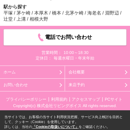
駅から探す
平塚
/
茅ケ崎
/
本厚木
/
橋本
/
北茅ケ崎
/
海老名
/
淵野辺
/
辻堂
/
上溝
/
相模大野
電話でお問い合わせ
営業時間：
10:00～18:30
定休日：
毎週水曜日・年末年始
ホーム
会社概要
お問い合わせ
来店予約
プライバシーポリシー
利用規約
アクセスマップ
PCサイト
Copyright(c) 株式会社リビングボイス All rights reserved.
当サイトでは、お客様の当サイト利用状況把握、サービス向上検討を目的と
して、クッキー（Cookie）を使用しています。
詳しくは、当社の
「Cookieの取扱いについて」
をご確認ください。