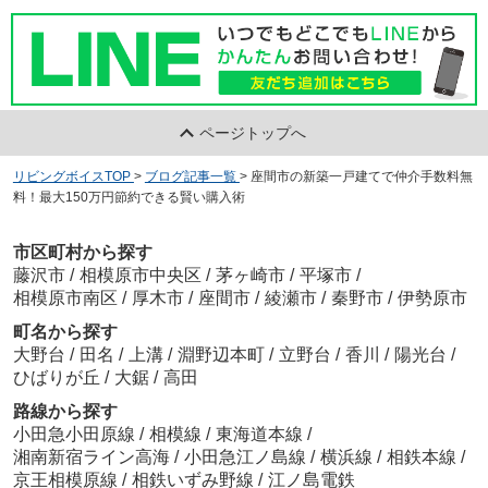
ページトップへ
リビングボイスTOP
>
ブログ記事一覧
>
座間市の新築一戸建てで仲介手数料無
料！最大150万円節約できる賢い購入術
市区町村から探す
藤沢市
/
相模原市中央区
/
茅ヶ崎市
/
平塚市
/
相模原市南区
/
厚木市
/
座間市
/
綾瀬市
/
秦野市
/
伊勢原市
町名から探す
大野台
/
田名
/
上溝
/
淵野辺本町
/
立野台
/
香川
/
陽光台
/
ひばりが丘
/
大鋸
/
高田
路線から探す
小田急小田原線
/
相模線
/
東海道本線
/
湘南新宿ライン高海
/
小田急江ノ島線
/
横浜線
/
相鉄本線
/
京王相模原線
/
相鉄いずみ野線
/
江ノ島電鉄