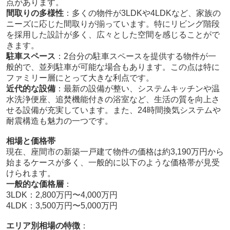
点があります。
間取りの多様性
：多くの物件が3LDKや4LDKなど、家族の
ニーズに応じた間取りが揃っています。特にリビング階段
を採用した設計が多く、広々とした空間を感じることがで
きます。
駐車スペース
：2台分の駐車スペースを提供する物件が一
般的で、並列駐車が可能な場合もあります。この点は特に
ファミリー層にとって大きな利点です。
近代的な設備
：最新の設備が整い、システムキッチンや温
水洗浄便座、追焚機能付きの浴室など、生活の質を向上さ
せる設備が充実しています。また、24時間換気システムや
耐震構造も魅力の一つです。
相場と価格帯
現在、座間市の新築一戸建て物件の価格は約3,190万円から
始まるケースが多く、一般的に以下のような価格帯が見受
けられます。
一般的な価格層
：
3LDK：2,800万円〜4,000万円
4LDK：3,500万円〜5,000万円
エリア別相場の特徴
：