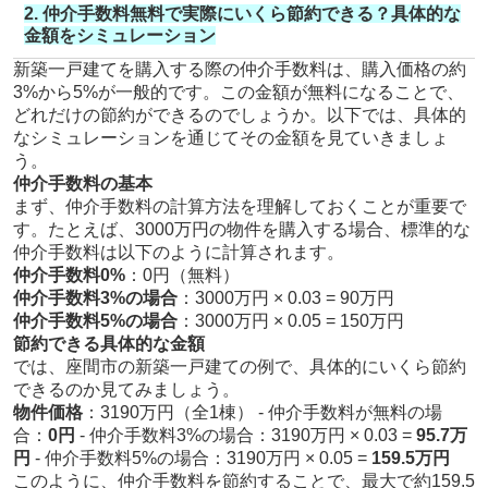
2. 仲介手数料無料で実際にいくら節約できる？具体的な
金額をシミュレーション
新築一戸建てを購入する際の仲介手数料は、購入価格の約
3%から5%が一般的です。この金額が無料になることで、
どれだけの節約ができるのでしょうか。以下では、具体的
なシミュレーションを通じてその金額を見ていきましょ
う。
仲介手数料の基本
まず、仲介手数料の計算方法を理解しておくことが重要で
す。たとえば、3000万円の物件を購入する場合、標準的な
仲介手数料は以下のように計算されます。
仲介手数料0%
：0円（無料）
仲介手数料3%の場合
：3000万円 × 0.03 = 90万円
仲介手数料5%の場合
：3000万円 × 0.05 = 150万円
節約できる具体的な金額
では、座間市の新築一戸建ての例で、具体的にいくら節約
できるのか見てみましょう。
物件価格
：3190万円（全1棟） - 仲介手数料が無料の場
合：
0円
- 仲介手数料3%の場合：3190万円 × 0.03 =
95.7万
円
- 仲介手数料5%の場合：3190万円 × 0.05 =
159.5万円
このように、仲介手数料を節約することで、最大で約159.5