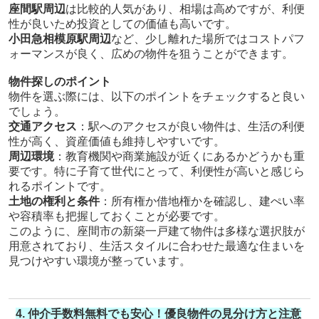
座間駅周辺
は比較的人気があり、相場は高めですが、利便
性が良いため投資としての価値も高いです。
小田急相模原駅周辺
など、少し離れた場所ではコストパフ
ォーマンスが良く、広めの物件を狙うことができます。
物件探しのポイント
物件を選ぶ際には、以下のポイントをチェックすると良い
でしょう。
交通アクセス
：駅へのアクセスが良い物件は、生活の利便
性が高く、資産価値も維持しやすいです。
周辺環境
：教育機関や商業施設が近くにあるかどうかも重
要です。特に子育て世代にとって、利便性が高いと感じら
れるポイントです。
土地の権利と条件
：所有権か借地権かを確認し、建ぺい率
や容積率も把握しておくことが必要です。
このように、座間市の新築一戸建て物件は多様な選択肢が
用意されており、生活スタイルに合わせた最適な住まいを
見つけやすい環境が整っています。
4. 仲介手数料無料でも安心！優良物件の見分け方と注意