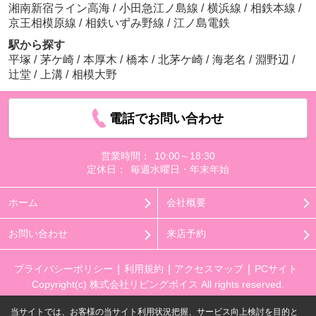
湘南新宿ライン高海
/
小田急江ノ島線
/
横浜線
/
相鉄本線
/
京王相模原線
/
相鉄いずみ野線
/
江ノ島電鉄
駅から探す
平塚
/
茅ケ崎
/
本厚木
/
橋本
/
北茅ケ崎
/
海老名
/
淵野辺
/
辻堂
/
上溝
/
相模大野
電話でお問い合わせ
営業時間：
10:00～18:30
定休日：
毎週水曜日・年末年始
ホーム
会社概要
お問い合わせ
来店予約
プライバシーポリシー
利用規約
アクセスマップ
PCサイト
Copyright(c) 株式会社リビングボイス All rights reserved.
当サイトでは、お客様の当サイト利用状況把握、サービス向上検討を目的と