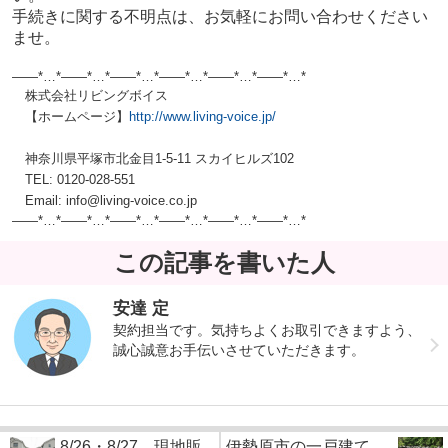
手続きに関する不明点は、お気軽にお問い合わせください
ませ。
——*…*——*…*——*…*——*…*——*…*——*…*
株式会社リビングボイス
【ホームページ】
http://www.living-voice.jp/
神奈川県平塚市北金目1-5-11 スカイヒルズ102
TEL: 0120-028-551
Email: info@living-voice.co.jp
——*…*——*…*——*…*——*…*——*…*——*
…*
この記事を書いた人
安達 定
契約担当です。気持ちよくお取引できますよう、
誠心誠意お手伝いさせていただきます。
8/26・8/27 現地販...
伊勢原市の一戸建て...