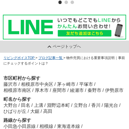
ページトップへ
リビングボイスTOP
>
ブログ記事一覧
>
物件売買における重要事項説明｜事前
にチェックするポイントは？
市区町村から探す
藤沢市
/
相模原市中央区
/
茅ヶ崎市
/
平塚市
/
相模原市南区
/
厚木市
/
座間市
/
綾瀬市
/
秦野市
/
伊勢原市
町名から探す
大野台
/
田名
/
上溝
/
淵野辺本町
/
立野台
/
香川
/
陽光台
/
ひばりが丘
/
大鋸
/
高田
路線から探す
小田急小田原線
/
相模線
/
東海道本線
/