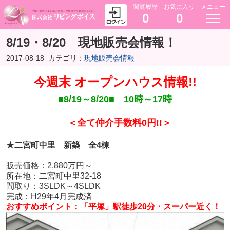
閲覧履歴
お気に入り
メニュー
0
0
8/19・8/20 現地販売会情報！
2017-08-18
カテゴリ：
現地販売会情報
今週末 オープンハウス情報!!
■8/19～8/20■ 10時～17時
＜全て仲介手数料0円!!＞
★二宮町中里 新築 全4棟
販売価格：2,880万円～
所在地：二宮町中里32-18
間取り：3SLDK～4SLDK
完成：H29年4月完成済
おすすめポイント：「平塚」駅徒歩20分・スーパー近く！