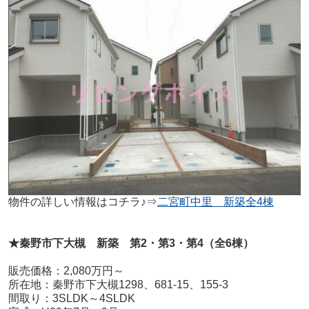
物件の詳しい情報はコチラ♪⇒
二宮町中里 新築全4棟
★秦野市下大槻 新築 第2・第3・第4（全6棟）
販売価格：2,080万円～
所在地：秦野市下大槻1298、681-15、155-3
間取り：3SLDK～4SLDK