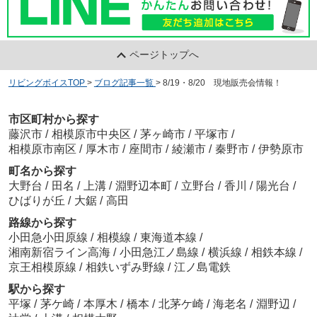
ページトップへ
リビングボイスTOP
>
ブログ記事一覧
>
8/19・8/20 現地販売会情報！
市区町村から探す
藤沢市
/
相模原市中央区
/
茅ヶ崎市
/
平塚市
/
相模原市南区
/
厚木市
/
座間市
/
綾瀬市
/
秦野市
/
伊勢原市
町名から探す
大野台
/
田名
/
上溝
/
淵野辺本町
/
立野台
/
香川
/
陽光台
/
ひばりが丘
/
大鋸
/
高田
路線から探す
小田急小田原線
/
相模線
/
東海道本線
/
湘南新宿ライン高海
/
小田急江ノ島線
/
横浜線
/
相鉄本線
/
京王相模原線
/
相鉄いずみ野線
/
江ノ島電鉄
駅から探す
平塚
/
茅ケ崎
/
本厚木
/
橋本
/
北茅ケ崎
/
海老名
/
淵野辺
/