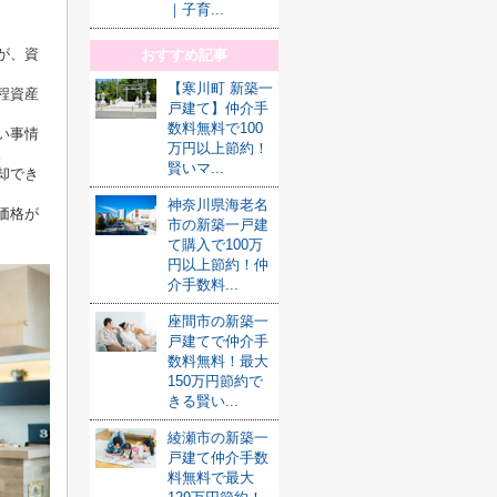
｜子育...
が、資
おすすめ記事
【寒川町 新築一
程資産
戸建て】仲介手
数料無料で100
い事情
万円以上節約！
。
賢いマ...
却でき
神奈川県海老名
価格が
市の新築一戸建
て購入で100万
円以上節約！仲
介手数料...
座間市の新築一
戸建てで仲介手
数料無料！最大
150万円節約で
きる賢い...
綾瀬市の新築一
戸建て仲介手数
料無料で最大