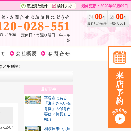
最終更新：2026年08月09日
00
00
件
件
最近見た物件
検討リスト
:00～18:30 定休日：毎週水曜日・年末年
始
などを解説！
最新記事
平塚市にある
「湘南みらい保
育園」の保育内
解
容は？特長もご
紹介
17-12-07
相模原市中央区