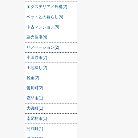
エクステリア／外構(2)
ペットとの暮らし(5)
中古マンション(8)
建売住宅(4)
リノベーション(2)
小田原市(7)
土地探し(2)
税金(2)
愛川町(2)
座間市(1)
大磯町(1)
南足柄市(1)
開成町(1)