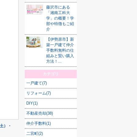
藤沢市にある
「湘南工科大
学」の概要！学
部や特徴もご紹
介
【伊勢原市】新
築一戸建て仲介
手数料無料の仕
組みと賢い購入
方法！...
カテゴリ
一戸建て(7)
リフォーム(7)
DIY(1)
不動産売却(38)
仲介手数料(1)
（土）・
二宮町(2)