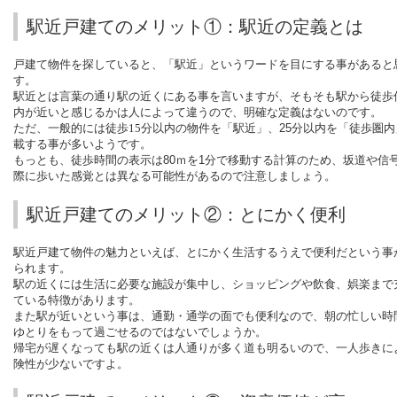
駅近戸建てのメリット①：駅近の定義とは
戸建て物件を探していると、「駅近」というワードを目にする事があると
す。
駅近とは言葉の通り駅の近くにある事を言いますが、そもそも駅から徒歩
内が近いと感じるかは人によって違うので、明確な定義はないのです。
ただ、一般的には徒歩15分
以内の物件を「駅近」、25分以内を「徒歩圏内
載する事が多いようです。
もっとも、徒歩時間の表示は
80
ｍを
1
分で移動する計算のため、坂道や信
際に歩いた感覚とは異なる可能性があるので注意しましょう。
駅近戸建てのメリット②：とにかく便利
駅近戸建て物件の魅力といえば、とにかく生活するうえで便利だという事
られます。
駅の近くには生活に必要な施設が集中し、ショッピングや飲食、娯楽まで
ている特徴があります。
また駅が近いという事は、通勤・通学の面でも便利なので、朝の忙しい時
ゆとりをもって過ごせるのではないでしょうか。
帰宅が遅くなっても駅の近くは人通りが多く道も明るいので、一人歩きに
険性が少ないですよ。