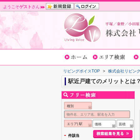
ようこそ
ゲスト
さん
リビングボイスTOP
>
株式会社リビン
駅近戸建てのメリットとは
種別
エリア| 駅
価格
面積
-
件該当