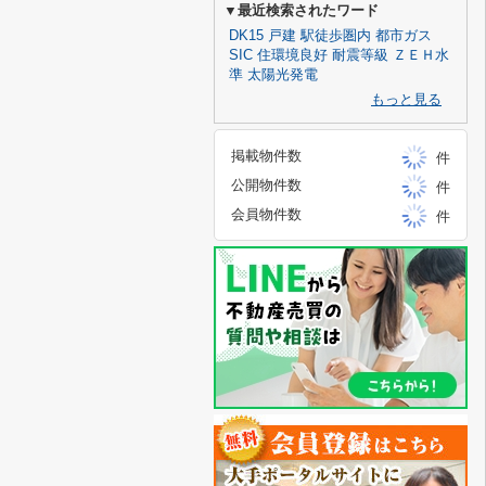
▼最近検索されたワード
DK15
戸建
駅徒歩圏内
都市ガス
SIC
住環境良好
耐震等級
ＺＥＨ水
準
太陽光発電
もっと見る
掲載物件数
件
公開物件数
件
会員物件数
件