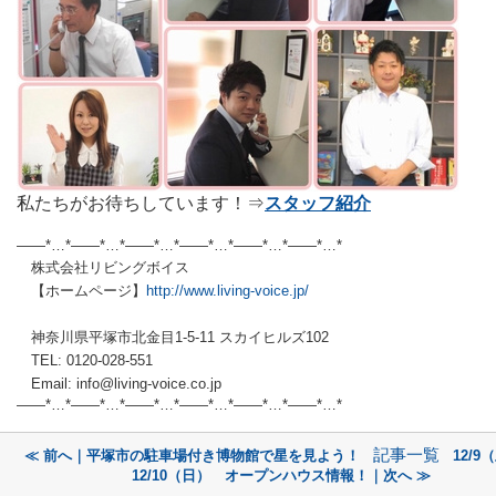
私たちがお待ちしています！⇒
スタッフ紹介
——*…*——*…*——*…*——*…*——*…*——*…*
株式会社リビングボイス
【ホームページ】
http://www.living-voice.jp/
神奈川県平塚市北金目1-5-11 スカイヒルズ102
TEL: 0120-028-551
Email: info@living-voice.co.jp
——*…*——*…*——*…*——*…*——*…*——*
…*
記事一覧
≪ 前へ｜平塚市の駐車場付き博物館で星を見よう！
12/9
12/10（日） オープンハウス情報！｜次へ ≫