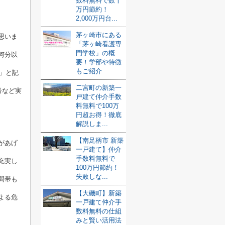
数料無料で数十
万円節約！
2,000万円台...
茅ヶ崎市にある
思いま
「茅ヶ崎看護専
門学校」の概
何分以
要！学部や特徴
もご紹介
」と記
二宮町の新築一
号など実
戸建て仲介手数
料無料で100万
円超お得！徹底
解説しま...
【南足柄市 新築
があげ
一戸建て】仲介
手数料無料で
充実し
100万円節約！
失敗しな...
間帯も
【大磯町】新築
よる危
一戸建て仲介手
数料無料の仕組
みと賢い活用法