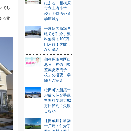
にある「相模原
いでし
市立上溝小学
校」の特徴や通
ある物
学区域を...
平塚駅の新築戸
建てが仲介手数
料無料で100万
円お得！失敗し
ない購入...
相模原市南区に
ある「神奈川柔
整鍼灸専門学
校」の概要！学
部もご紹介
松田町の新築一
戸建て仲介手数
料無料で最大82
万円節約！失敗
しない...
【開成町】新築
一戸建て仲介手