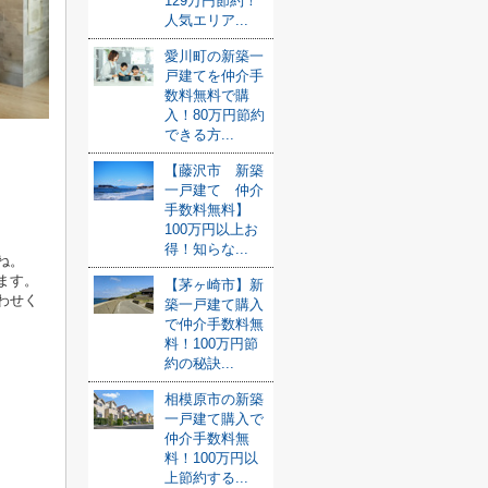
129万円節約！
人気エリア...
愛川町の新築一
戸建てを仲介手
数料無料で購
入！80万円節約
できる方...
【藤沢市 新築
一戸建て 仲介
手数料無料】
100万円以上お
得！知らな...
ね。
ます。
【茅ヶ崎市】新
わせく
築一戸建て購入
で仲介手数料無
料！100万円節
約の秘訣...
相模原市の新築
一戸建て購入で
仲介手数料無
料！100万円以
上節約する...