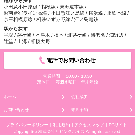
路線から探す
小田急小田原線
/
相模線
/
東海道本線
/
湘南新宿ライン高海
/
小田急江ノ島線
/
横浜線
/
相鉄本線
/
京王相模原線
/
相鉄いずみ野線
/
江ノ島電鉄
駅から探す
平塚
/
茅ケ崎
/
本厚木
/
橋本
/
北茅ケ崎
/
海老名
/
淵野辺
/
辻堂
/
上溝
/
相模大野
電話でお問い合わせ
営業時間：
10:00～18:30
定休日：
毎週水曜日・年末年始
ホーム
会社概要
お問い合わせ
来店予約
プライバシーポリシー
利用規約
アクセスマップ
PCサイト
Copyright(c) 株式会社リビングボイス All rights reserved.