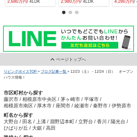
2,680万円
/ 4LDK
2,980万円
/ 4LDK
4,280万円
/
ページトップへ
リビングボイスTOP
>
ブログ記事一覧
>
12/23（土）・12/24（日） オープン
ハウス情報！
市区町村から探す
藤沢市
/
相模原市中央区
/
茅ヶ崎市
/
平塚市
/
相模原市南区
/
厚木市
/
座間市
/
綾瀬市
/
秦野市
/
伊勢原市
町名から探す
大野台
/
田名
/
上溝
/
淵野辺本町
/
立野台
/
香川
/
陽光台
/
ひばりが丘
/
大鋸
/
高田