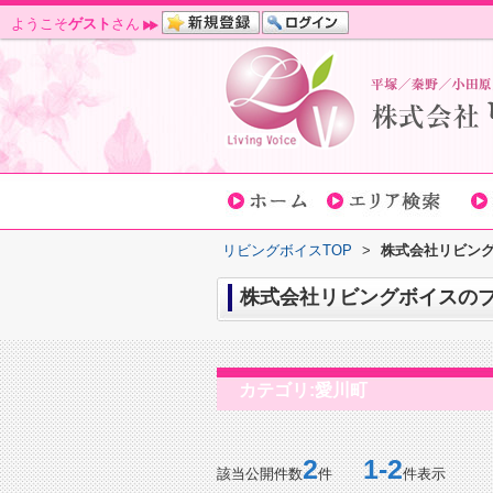
ようこそ
ゲスト
さん
リビングボイスTOP
>
株式会社リビング
株式会社リビングボイスのブロ
カテゴリ:愛川町
2
1-2
該当公開件数
件
件表示