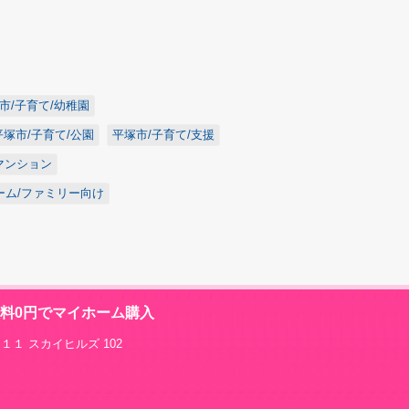
市/子育て/幼稚園
平塚市/子育て/公園
平塚市/子育て/支援
マンション
ーム/ファミリー向け
数料0円でマイホーム購入
１１ スカイヒルズ 102