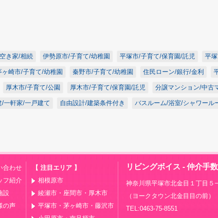
/空き家/相続
伊勢原市/子育て/幼稚園
平塚市/子育て/保育園/託児
平塚
茅ヶ崎市/子育て/幼稚園
秦野市/子育て/幼稚園
住民ローン/銀行/金利
厚木市/子育て/公園
厚木市/子育て/保育園/託児
分譲マンション/中古
/一軒家/一戸建て
自由設計/建築条件付き
バスルーム/浴室/シャワール
リビングボイス - 仲介手
い合わせ
【 注目エリア 】
ッフ紹介
相模原市
神奈川県平塚市北金目１丁目５−
施設
綾瀬市・座間市・厚木市
（ヨークタウン北金目目の前）
様の声
平塚市・茅ヶ崎市・藤沢市
TEL:0463-75-8551