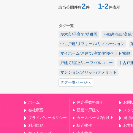
2
1-2
該当公開件数
件
件表示
タグ一覧
厚木市/子育て/幼稚園
不動産売却/高値
中古戸建/リフォーム/リノベーション
マイホーム/戸建て/注文住宅/ペット/動物
戸建て/屋上/ルーフバルコニー
中古戸建
マンション/メリット/デメリット
タグ一覧ページへ
ホーム
仲介手数料0円
お問
会社概要
新築一戸建て
スタ
プライバシーポリシー
カースペース2台以上
周辺
利用規約
駅近物件
お客