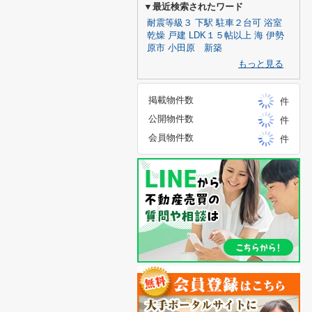
▼最近検索されたワード
耐震等級３
下駅
駐車２台可
浴室
乾燥
戸建
LDK１５帖以上
海
伊勢
原市
小田原 新築
もっと見る
掲載物件数
件
公開物件数
件
会員物件数
件