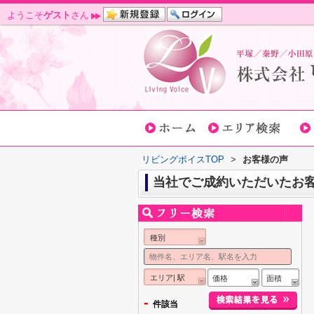
ようこそ
ゲスト
さん
リビングボイスTOP
>
お客様の声
当社でご成約いただいたお
種別
エリア| 駅
価格
面積
-
件該当