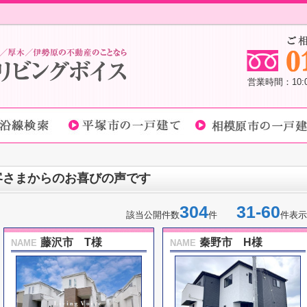
営業時間：10
客さまからのお喜びの声です
304
31-60
該当公開件数
件
件表示
藤沢市 T様
秦野市 H様
NAME
NAME