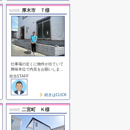
厚木市 Ｔ様
NAME
仕事場の近くに物件が出ていて
興味本位で内見をお願いしま...
担当STAFF
続きはCLICK
二宮町 Ｋ様
NAME