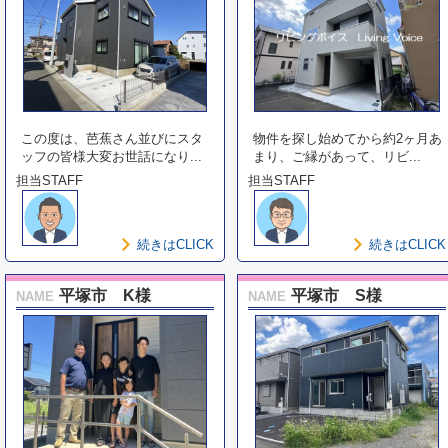
この度は、芭蕉さん並びにスタ
物件を探し始めてから約2ヶ月あ
ッフの皆様大変お世話になり...
まり、ご縁があって、リビ...
担当STAFF
担当STAFF
続きはCLICK
続きはCLICK
平塚市 K様
平塚市 S様
NAME
NAME