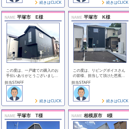
続きはCLICK
続きはCLICK
平塚市 E様
平塚市 K様
NAME
NAME
この度は、一戸建ての購入のお
この度は、リビングボイスさん
手伝いありがとうございまし...
の皆様、担当して頂けた芭蕉...
担当STAFF
担当STAFF
続きはCLICK
続きはCLICK
平塚市 T様
相模原市 I様
NAME
NAME