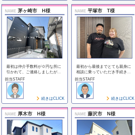
茅ヶ崎市 H様
平塚市 T様
NAME
NAME
最初は仲介手数料が０円な所に
最初から最後までとても親身に
引かれて、ご連絡しましたが...
相談に乗っていただき手続き...
担当STAFF
担当STAFF
続きはCLICK
続きはCLICK
厚木市 H様
藤沢市 N様
NAME
NAME