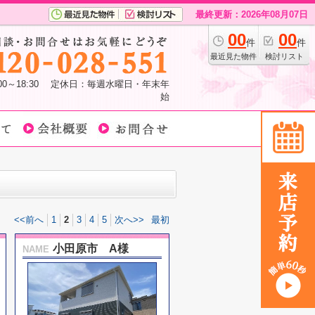
最終更新：2026年08月07日
00
00
件
件
最近見た物件
検討リスト
:00～18:30 定休日：毎週水曜日・年末年
始
<<前へ
1
2
3
4
5
次へ>>
最初
小田原市 A様
NAME