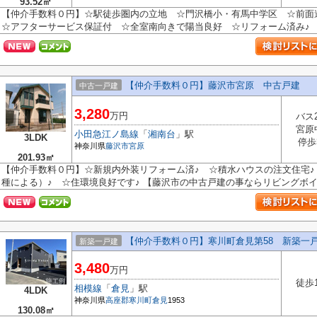
93.52㎡
【仲介手数料０円】☆駅徒歩圏内の立地 ☆門沢橋小・有馬中学区 ☆前
☆アフターサービス保証付 ☆全室南向きで陽当良好 ☆リフォーム済み♪ 【海
【仲介手数料０円】藤沢市宮原 中古戸建
中古一戸建
3,280
万円
バス
宮原
小田急江ノ島線
「
湘南台
」駅
3LDK
停歩
神奈川県
藤沢市
宮原
201.93㎡
【仲介手数料０円】☆新規内外装リフォーム済♪ ☆積水ハウスの注文住宅♪ 
種による）♪ ☆住環境良好です♪ 【藤沢市の中古戸建の事ならリビングボイス
【仲介手数料０円】寒川町倉見第58 新築一戸
新築一戸建
3,480
万円
徒歩
相模線
「
倉見
」駅
4LDK
神奈川県
高座郡寒川町
倉見
1953
130.08㎡