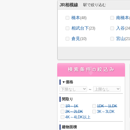
JR相模線
駅で絞り込む
橋本
南橋本
(48)
相武台下
入谷
(23)
(24
倉見
宮山
(10)
(21
▼価格
～
間取り
1R～1K
1DK～1LDK
2K～2LDK
3K～3LDK
4K～4LDK以上
建物面積