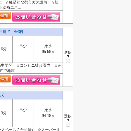
能 ☆経済的な都市ガス設備 ☆旭
準省エネ...
戸建て 全3棟
予定
木造
16分
-
95.58㎡
選択
▼
馬中学区 ☆コンビニ徒歩圏内 ☆南
で地震...
建て
予定
木造
13分
-
94.18㎡
選択
▼
カースペース２台可能♪ ☆スーパーま