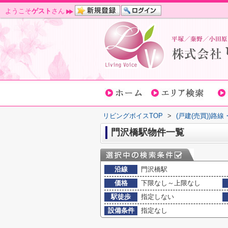
ようこそ
ゲスト
さん
リビングボイスTOP
>
(戸建(売買))路
門沢橋駅物件一覧
沿線
門沢橋駅
価格
下限なし～上限なし
駅徒歩
指定しない
設備条件
指定なし