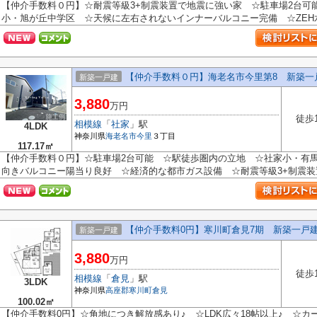
【仲介手数料０円】☆耐震等級3+制震装置で地震に強い家 ☆駐車場2台可
小・旭が丘中学区 ☆天候に左右されないインナーバルコニー完備 ☆ZEH水
【仲介手数料０円】海老名市今里第8 新築一
新築一戸建
3,880
万円
徒歩
相模線
「
社家
」駅
4LDK
神奈川県
海老名市
今里
３丁目
117.17㎡
【仲介手数料０円】☆駐車場2台可能 ☆駅徒歩圏内の立地 ☆社家小・有
向きバルコニー陽当り良好 ☆経済的な都市ガス設備 ☆耐震等級3+制震装置
【仲介手数料0円】寒川町倉見7期 新築一戸
新築一戸建
3,880
万円
徒歩
相模線
「
倉見
」駅
3LDK
神奈川県
高座郡寒川町
倉見
100.02㎡
【仲介手数料0円】☆角地につき解放感あり♪ ☆LDK広々18帖以上♪ ☆