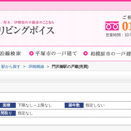
営業時間：10
線・駅から探す
>
JR相模線
>
門沢橋駅の戸建(売買)
面積
下限なし～上限なし
築年数
指定しない
間取り
指定なし