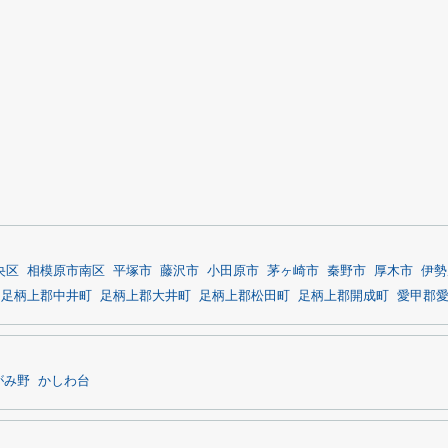
央区
相模原市南区
平塚市
藤沢市
小田原市
茅ヶ崎市
秦野市
厚木市
伊勢
足柄上郡中井町
足柄上郡大井町
足柄上郡松田町
足柄上郡開成町
愛甲郡
がみ野
かしわ台