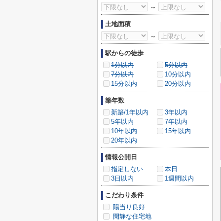
～
土地面積
～
駅からの徒歩
1分以内
5分以内
7分以内
10分以内
15分以内
20分以内
築年数
新築/1年以内
3年以内
5年以内
7年以内
10年以内
15年以内
20年以内
情報公開日
指定しない
本日
3日以内
1週間以内
こだわり条件
陽当り良好
閑静な住宅地