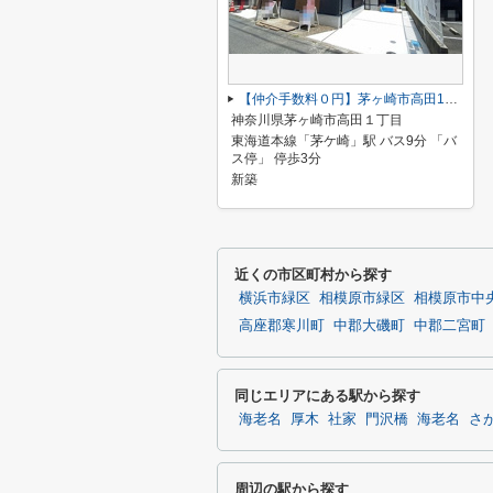
【仲介手数料０円】茅ヶ崎市高田1丁目 新築一戸建て
神奈川県茅ヶ崎市高田１丁目
東海道本線「茅ケ崎」駅 バス9分 「バ
ス停」 停歩3分
新築
近くの市区町村から探す
横浜市緑区
相模原市緑区
相模原市中
高座郡寒川町
中郡大磯町
中郡二宮町
同じエリアにある駅から探す
海老名
厚木
社家
門沢橋
海老名
さ
周辺の駅から探す