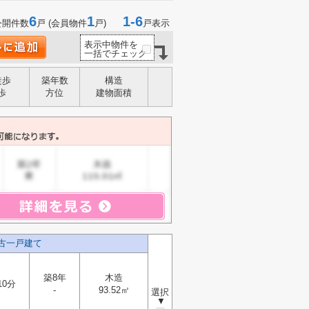
6
1
1-6
公開件数
戸 (会員物件
戸)
戸表示
表示中物件を
一括でチェック
徒歩
築年数
構造
歩
方位
建物面積
古一戸建て
築8年
木造
10分
-
93.52㎡
選択
▼