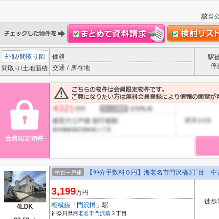
該当
外観
/
間取り図
価格
駅
停
交通 / 所在地
間取り/土地面積
【仲介手数料０円】海老名市門沢橋3丁目 中
中古一戸建
3,199
万円
徒歩
相模線
「
門沢橋
」駅
4LDK
神奈川県
海老名市
門沢橋
３丁目