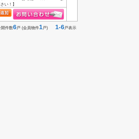
下さい！】
6
1
1-6
公開件数
戸 (会員物件
戸)
戸表示