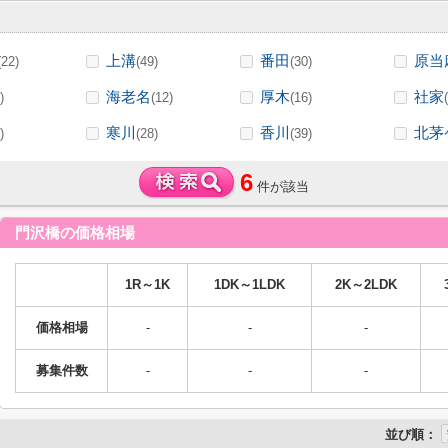
上溝
番田
原当
(22)
(49)
(30)
海老名
厚木
社家
)
(12)
(16)
寒川
香川
北茅
)
(28)
(39)
6
件が該当
門沢橋の価格相場
1R～1K
1DK～1LDK
2K～2LDK
価格相場
-
-
-
募集件数
-
-
-
並び順：