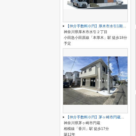
【仲介手数料０円】厚木市水引1期 新築一戸建て 全2棟
神奈川県厚木市水引２丁目
小田急小田原線「本厚木」駅 徒歩18分
予定
【仲介手数料０円】茅ヶ崎市円蔵 中古戸建
神奈川県茅ヶ崎市円蔵
相模線「香川」駅 徒歩17分
築12年