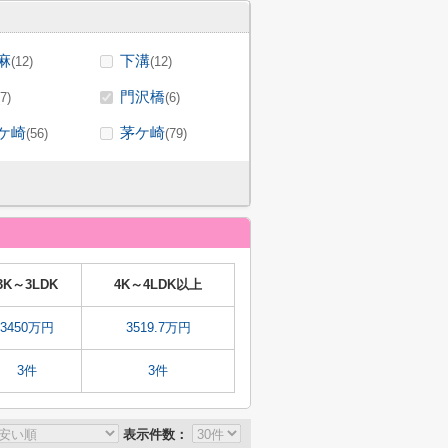
麻
下溝
(12)
(12)
門沢橋
(7)
(6)
ケ崎
茅ケ崎
(56)
(79)
3K～3LDK
4K～4LDK以上
3450万円
3519.7万円
3件
3件
表示件数：