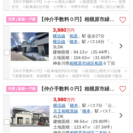
【仲介手数料０円】☆オール電化の物件 ☆制震装置『マモリー』使用
住宅 ☆駐車場2台可能 ☆中野小・中野中学区 ☆地震に安心の耐震等
級3 ☆省エネ基準適合住宅 ☆収納豊富な間取り♪ 【...
【仲介手数料０円】相模原市緑区相原6丁目 新築一戸建て 全3棟
売買 | 新築一戸建
3,980
万
円
横浜線
「
相原
」駅 徒歩27分
横浜線
「
橋本
」駅 バス14分 「東原宿」 停歩9分
3LDK
建物面積：84.13㎡（25.44坪）
土地面積：104.63㎡（31.65坪）
神奈川県
相模原市緑区
相原
６丁目
【仲介手数料０円】☆駐車場並列2台可能 ☆経済的な都市ガス設備 ☆
下屋裏収納等、収納豊富 ☆相原小・相原中学区 ☆南面道路で陽当り
良好 ☆ZEH水準省エネ住宅 ☆設備充実 ☆スーパー...
【仲介手数料０円】相模原市緑区二本松3丁目 新築一戸建て 全5棟
売買 | 新築一戸建
3,980
万
円
横浜線
「
橋本
」駅 バス7分 「公園前（相模原市緑区）」 停歩5分
京王相模原線
「
橋本
」駅 バス7分 「公園前（相模原市緑区）」 停歩5分
4LDK
建物面積：98.54㎡（29.80坪）
土地面積：123.47㎡（37.34坪）
神奈川県
相模原市緑区
二本松
３丁目