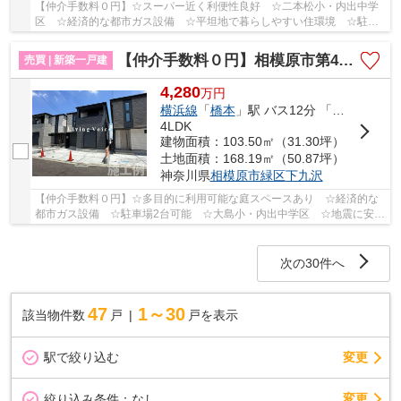
【仲介手数料０円】☆スーパー近く利便性良好 ☆二本松小・内出中学
区 ☆経済的な都市ガス設備 ☆平坦地で暮らしやすい住環境 ☆駐車
場並列2台可能 ☆2階全室南向きで陽当良好♪ 【相模...
【仲介手数料０円】相模原市第4緑区下九沢 新築一戸建て 全4棟
売買 | 新築一戸建
4,280
万
円
横浜線
「
橋本
」駅 バス12分 「内出（神奈川県）」 停歩4分
4LDK
建物面積：103.50㎡（31.30坪）
土地面積：168.19㎡（50.87坪）
神奈川県
相模原市緑区
下九沢
【仲介手数料０円】☆多目的に利用可能な庭スペースあり ☆経済的な
都市ガス設備 ☆駐車場2台可能 ☆大島小・内出中学区 ☆地震に安心
の耐震等級3 ☆収納豊富な間取り ☆便利＆充実の内...
次の30件へ
47
1～30
該当物件数
戸
戸を表示
駅で絞り込む
変更
変更
絞り込み条件：
なし