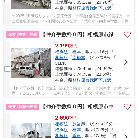
土地面積：95.16㎡（28.78坪）
神奈川県
相模原市緑区
下九沢
☆2025.9月新規リフォーム完了予定 ☆2階は全居室6帖の2面採光 ☆
全居室収納完備 ☆2年間の安心保証付 ☆大島小・内出中学区 ☆閑静
な住宅街♪ 【相模原市緑区の中古戸建のことならリビ...
【仲介手数料０円】相模原市緑区下九沢 中古一戸建て
売買 | 中古一戸建
2,199
万
円
横浜線
「
橋本
」駅 バス16分 「北公園入口（神奈川県）」 停歩3分
相模線
「
南橋本
」駅 バス8分 「峡の原」 停歩17分
3LDK
建物面積：79.48㎡（24.04坪）
土地面積：74.73㎡（22.6坪）
神奈川県
相模原市緑区
下九沢
【仲介手数料０円】☆全室2面採光で陽当り良好 ☆大沢小・大沢中学
区 ☆2026.1月リフォーム完了予定 ☆2年間の安心保証付 ☆収納豊
富な間取り ☆閑静な住宅街♪ 【相模原市緑区の中古戸...
【仲介手数料０円】相模原市中央区田名 新築一戸建て 全3棟
売買 | 新築一戸建
2,690
万
円
相模線
「
原当麻
」駅 バス19分 「半在家」 停歩3分
横浜線
「
橋本
」駅 バス29分 「半在家」 停歩3分
相模線
「
番田
」駅 バス9分 「陽原」 停歩3分