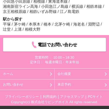
小田急小田原線
/
相模線
/
東海道本線
/
湘南新宿ライン高海
/
小田急江ノ島線
/
横浜線
/
相鉄本線
/
京王相模原線
/
相鉄いずみ野線
/
江ノ島電鉄
駅から探す
平塚
/
茅ケ崎
/
本厚木
/
橋本
/
北茅ケ崎
/
海老名
/
淵野辺
/
辻堂
/
上溝
/
相模大野
電話でお問い合わせ
営業時間：
10:00～18:30
定休日：
毎週水曜日・年末年始
ホーム
会社概要
お問い合わせ
来店予約
プライバシーポリシー
利用規約
アクセスマップ
PCサイト
Copyright(c) 株式会社リビングボイス All rights reserved.