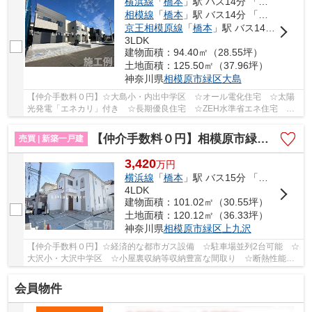
横浜線
「
橋本
」駅 バス14分 「上大島（神奈川県）」 停歩2分
相模線
「
橋本
」駅 バス14分 「上大島（神奈川県）」 停歩2分
京王相模原線
「
橋本
」駅 バス14分 「上大島（神奈川県）」 停歩2分
3LDK
建物面積：94.40㎡（28.55坪）
土地面積：125.50㎡（37.96坪）
神奈川県
相模原市緑区
大島
【仲介手数料０円】☆大島小・内出中学区 ☆オール電化住宅 ☆太陽
光発電「エネカリ」付き ☆長期優良住宅 ☆ZEH水準省エネ住宅 ☆
コンビニ徒歩圏内 ☆収納スペース豊富♪ 【相模原市緑...
【仲介手数料０円】相模原市緑区上九沢12期 新築一戸建て
売買 | 新築一戸建
3,420
万
円
横浜線
「
橋本
」駅 バス15分 「上九沢」 停歩4分
4LDK
建物面積：101.02㎡（30.55坪）
土地面積：120.12㎡（36.33坪）
神奈川県
相模原市緑区
上九沢
【仲介手数料０円】☆経済的な都市ガス設備 ☆駐車場並列2台可能 ☆
大沢小・大沢中学区 ☆小屋裏収納等収納豊富な間取り ☆断熱性能等
級5 ☆充実した設備 ☆閑静な住宅街♪ 【相模原市緑...
会員物件