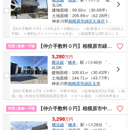
横浜線
「
相原
」駅 バス7分 「城山総合事務所入口」 停歩3分
3LDK
建物面積：99.50㎡（30.09坪）
土地面積：205.89㎡（62.28坪）
神奈川県
相模原市緑区
久保沢
１丁目2560-7
【仲介手数料０円】☆LDKは広々20帖以上♪ ☆駐車場スペース2台以上
可能♪ ☆便利なランドリールーム付き♪ ☆収納豊富なWICあり♪ 【相
模原市緑区の新築一戸建てのことならリビングボイス...
【仲介手数料０円】相模原市緑区太井ⅩⅧ 新築一戸建て 1号棟 全3区画
売買 | 新築一戸建
3,280
万
円
横浜線
「
橋本
」駅 バス40分 「小網（神奈川県）」 停歩2分
4LDK
建物面積：100.61㎡（30.43坪）
土地面積：144.71㎡（43.77坪）
神奈川県
相模原市緑区
太井
【仲介手数料０円】☆中野小・中野中学区 ☆駐車場並列3台可能 ☆地
震に強い木造住宅用制震装置設置済 ☆オール電化 ☆ZEH水準省エネ
住宅 ☆1年中快適！断熱性能等級6 ☆南向きバルコニ...
【仲介手数料０円】相模原市中央区田名 新築一戸建て 全19区画
売買 | 新築一戸建
3,298
万
円
横浜線
「
橋本
」駅 バス28分 「田名バスターミナル」 停歩9分