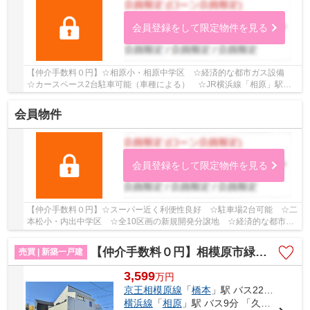
会員登録をして限定物件を見る
【仲介手数料０円】☆相原小・相原中学区 ☆経済的な都市ガス設備
☆カースペース2台駐車可能（車種による） ☆JR横浜線「相原」駅徒
歩17分 ☆床暖房完備 ☆宅配ボックスあり ☆収納ス...
会員物件
会員登録をして限定物件を見る
【仲介手数料０円】☆スーパー近く利便性良好 ☆駐車場2台可能 ☆二
本松小・内出中学区 ☆全10区画の新規開発分譲地 ☆経済的な都市ガ
ス設備 ☆全居室収納完備 ☆地震に安心の耐震等級3...
【仲介手数料０円】相模原市緑区若葉台7丁目 新築一戸建て
売買 | 新築一戸建
3,599
万
円
京王相模原線
「
橋本
」駅 バス22分 「若葉台中央（相模原市）」 停歩7分
横浜線
「
相原
」駅 バス9分 「久保沢」 停歩20分