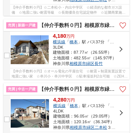
【仲介手数料０円】☆二本松小・内出中学区 ☆経済的な都市ガス設
備 ☆地震に強い耐震等級 ☆長期優良住宅認定物件 ☆近隣商業施設
が多数あり住環境良好 ☆ZEH水準省エネ住宅 ☆充実の...
【仲介手数料０円】相模原市緑区長竹 新築一戸建て 1号棟 全２棟
売買 | 新築一戸建
4,180
万
円
横浜線
「
橋本
」駅 バス37分 「長竹」 停歩5分
3LDK
建物面積：87.77㎡（26.55坪）
土地面積：482.55㎡（145.97坪）
神奈川県
相模原市緑区
長竹
【仲介手数料０円】☆オール電化の平屋住宅 ☆耐震＋制震装置設置で
地震に強い家 ☆串川小・串川中学区 ☆駐車場並列2台可能 ☆ZEH水
準省エネ住宅 ☆コンビニ徒歩圏内 ☆室内物干し付き...
【仲介手数料０円】相模原市緑区二本松3丁目 中古一戸建て
売買 | 中古一戸建
4,280
万
円
横浜線
「
橋本
」駅 バス13分 「森の上（神奈川県）」 停歩7分
4LDK
建物面積：96.05㎡（29.05坪）
土地面積：120.16㎡（36.34坪）
神奈川県
相模原市緑区
二本松
３丁目