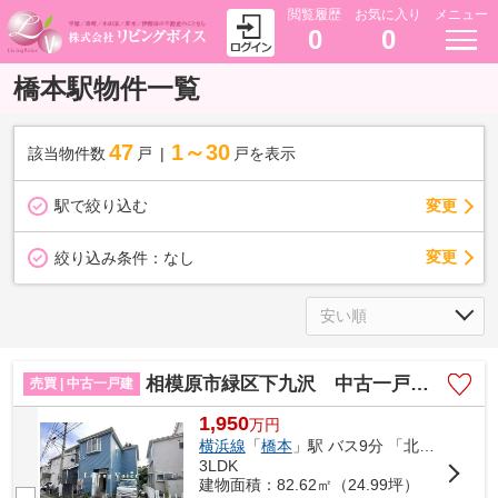
閲覧履歴
お気に入り
メニュー
0
0
橋本駅物件一覧
47
1～30
該当物件数
戸
戸を表示
駅で絞り込む
変更
変更
絞り込み条件：
なし
相模原市緑区下九沢 中古一戸建て
売買 | 中古一戸建
1,950
万
円
横浜線
「
橋本
」駅 バス9分 「北公園入口」 停歩2分
3LDK
建物面積：82.62㎡（24.99坪）