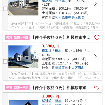
横浜線
「
相模原
」駅 バス25分 「四ツ谷（相模原市中央区）」 停歩4分
4LDK
建物面積：100.19㎡（30.30坪）
土地面積：110.36㎡（33.38坪）
神奈川県
相模原市中央区
田名
【仲介手数料０円】☆スーパー近く利便性良好 ☆屋上に13帖以上のル
ーフバルコニー完備 ☆駐車場2台可能 ☆高断熱・最新設備で消費を抑
えた省エネの家 ☆長期優良住宅 ☆田名小・田名中...
【仲介手数料０円】相模原市中央区田名 新築一戸建て 1号棟 全2棟
売買 | 新築一戸建
3,380
万
円
横浜線
「
橋本
」駅 バス15分 「清水（相模原市中央区）」 停歩3分
4LDK
建物面積：99.52㎡（30.10坪）
土地面積：127.34㎡（38.52坪）
神奈川県
相模原市中央区
田名
【仲介手数料０円】☆駐車場2台可能 ☆耐震＋制震で繰り返す地震に強
い家 ☆経済的な都市ガス設備 ☆田名北小・田名中学区 ☆ZEH水準
省エネ住宅 ☆長期優良住宅 ☆住宅性能評価取得物件...
【仲介手数料０円】相模原市緑区青山Ⅲ 新築平屋建て
売買 | 新築一戸建
3,380
万
円
横浜線
「
橋本
」駅 バス31分 「関」 停歩8分