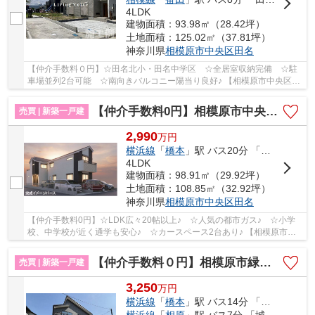
4LDK
建物面積：93.98㎡（28.42坪）
土地面積：125.02㎡（37.81坪）
神奈川県
相模原市中央区
田名
【仲介手数料０円】☆田名北小・田名中学区 ☆全居室収納完備 ☆駐
車場並列2台可能 ☆南向きバルコニー陽当り良好♪ 【相模原市中央区の
新築一戸建てのことならリビングボイスにお任せ下...
【仲介手数料0円】相模原市中央区田名3期 新築一戸建て 全２棟
売買 | 新築一戸建
2,990
万
円
横浜線
「
橋本
」駅 バス20分 「上四ツ谷」 停歩2分
4LDK
建物面積：98.91㎡（29.92坪）
土地面積：108.85㎡（32.92坪）
神奈川県
相模原市中央区
田名
【仲介手数料0円】☆LDK広々20帖以上♪ ☆人気の都市ガス♪ ☆小学
校、中学校が近く通学も安心♪ ☆カースペース2台あり♪ 【相模原市中
央区の新築一戸建ての事ならリビングボイスにお任せ...
【仲介手数料０円】相模原市緑区久保沢1丁目 新築一戸建て 4号棟
売買 | 新築一戸建
3,250
万
円
横浜線
「
橋本
」駅 バス14分 「城山総合事務所入口」 停歩3分