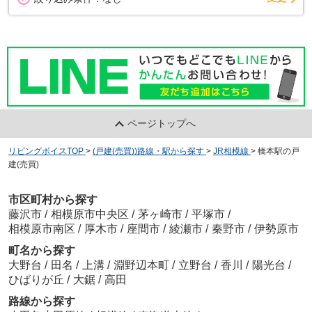
ページトップへ
リビングボイスTOP
>
(戸建(売買))路線・駅から探す
>
JR相模線
>
橋本駅の戸
建(売買)
市区町村から探す
藤沢市
/
相模原市中央区
/
茅ヶ崎市
/
平塚市
/
相模原市南区
/
厚木市
/
座間市
/
綾瀬市
/
秦野市
/
伊勢原市
町名から探す
大野台
/
田名
/
上溝
/
淵野辺本町
/
立野台
/
香川
/
陽光台
/
ひばりが丘
/
大鋸
/
高田
路線から探す