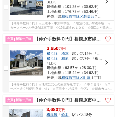
3LDK
建物面積：101.25㎡（30.62坪）
土地面積：176.73㎡（53.46坪）
神奈川県
相模原市緑区
若葉台
７丁目
【仲介手数料０円】☆広陵小・中沢中学区 ☆地震に強い耐震等級 ☆
カースペース並列2台駐車可能 ☆19帖超えのＬＤＫ ☆SICなど収納ス
ペース豊富 ☆緑豊かな住環境♪ 【相模原市緑区の新...
【仲介手数料０円】相模原市緑区町屋1丁目 新築一戸建て 全3棟
売買 | 新築一戸建
3,650
万
円
横浜線
「
橋本
」駅 バス12分 「砂」 停歩1分
横浜線
「
相原
」駅 バス7分 「根岸〔町田市相原町〕」 停歩9分
4LDK
建物面積：93.57㎡（28.30坪）
土地面積：115.44㎡（34.92坪）
神奈川県
相模原市緑区
町屋
１丁目
【仲介手数料０円】☆地震に安心の耐震等級です♪ ☆車２台可♪ ☆ス
ーパー近く利便性良好です♪ ☆広田小・相模丘中学区♪ ☆都市ガス♪
【相模原市緑区の新築一戸建ての事ならリビングボイ...
【仲介手数料０円】相模原市中央区田名Ⅲ・Ⅳ期 新築一戸建て 2号棟 全10棟
売買 | 新築一戸建
3,680
万
円
横浜線
「
橋本
」駅 バス18分 「下九沢」 停歩7分