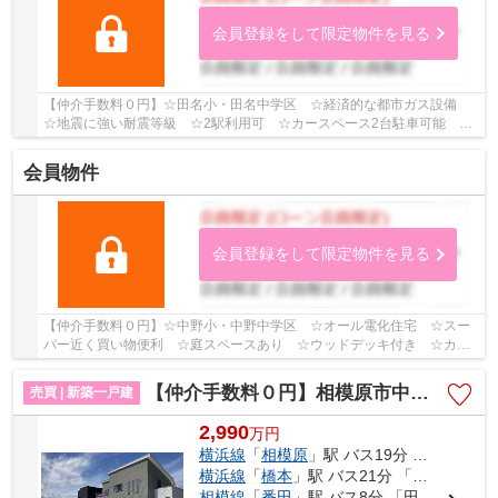
会員登録をして限定物件を見る
【仲介手数料０円】☆田名小・田名中学区 ☆経済的な都市ガス設備
☆地震に強い耐震等級 ☆2駅利用可 ☆カースペース2台駐車可能 ☆
スーパー近く利便性良好 ☆収納豊富な間取り♪ 【相模...
会員物件
会員登録をして限定物件を見る
【仲介手数料０円】☆中野小・中野中学区 ☆オール電化住宅 ☆スー
パー近く買い物便利 ☆庭スペースあり ☆ウッドデッキ付き ☆カー
スペース3台駐車可能（車種による） ☆SIC・グルニエ...
【仲介手数料０円】相模原市中央区田名 新築一戸建て 全3棟
売買 | 新築一戸建
2,990
万
円
横浜線
「
相模原
」駅 バス19分 「田名坂上」 停歩10分
横浜線
「
橋本
」駅 バス21分 「雨窪（神奈川県）」 停歩11分
相模線
「
番田
」駅 バス8分 「田名バスターミナル」 停歩14分