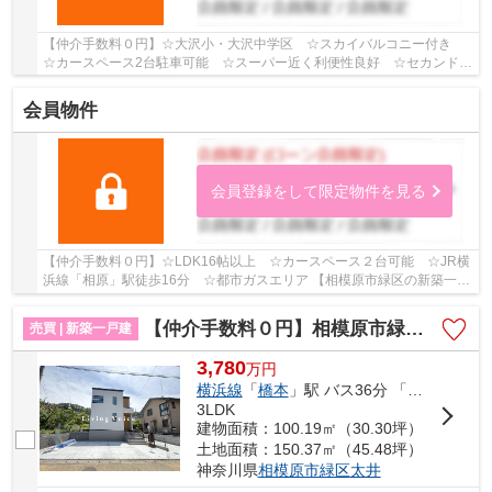
【仲介手数料０円】☆大沢小・大沢中学区 ☆スカイバルコニー付き
☆カースペース2台駐車可能 ☆スーパー近く利便性良好 ☆セカンド洗
面あり ☆20.3帖の広々ＬＤＫ ☆リビングイン階段...
会員物件
会員登録をして限定物件を見る
【仲介手数料０円】☆LDK16帖以上 ☆カースペース２台可能 ☆JR横
浜線「相原」駅徒歩16分 ☆都市ガスエリア 【相模原市緑区の新築一戸
建てのことならリビングボイスにお任せ下さい！】
【仲介手数料０円】相模原市緑区太井XV 新築一戸建て 1号棟 全2棟
売買 | 新築一戸建
3,780
万
円
横浜線
「
橋本
」駅 バス36分 「小網（神奈川県）」 停歩5分
3LDK
建物面積：100.19㎡（30.30坪）
土地面積：150.37㎡（45.48坪）
神奈川県
相模原市緑区
太井