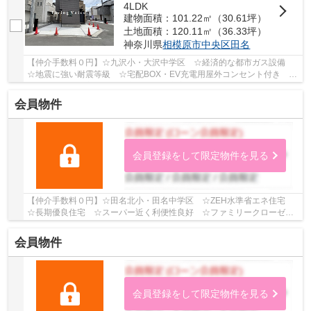
4LDK
建物面積：101.22㎡（30.61坪）
土地面積：120.11㎡（36.33坪）
神奈川県
相模原市中央区
田名
【仲介手数料０円】☆九沢小・大沢中学区 ☆経済的な都市ガス設備
☆地震に強い耐震等級 ☆宅配BOX・EV充電用屋外コンセント付き ☆
収納スペース豊富 ☆近隣商業施設が充実していて住環...
会員物件
会員登録をして限定物件を見る
【仲介手数料０円】☆田名北小・田名中学区 ☆ZEH水準省エネ住宅
☆長期優良住宅 ☆スーパー近く利便性良好 ☆ファミリークローゼッ
ト・SIC・パントリーなど収納スペース豊富 ☆地震に...
会員物件
会員登録をして限定物件を見る