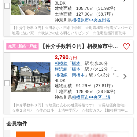
3LDK
建物面積：105.78㎡（31.99坪）
土地面積：127.96㎡（38.7坪）
神奈川県
相模原市中央区
田名
【仲介手数料０円】☆田名小・田名中学区 ☆耐震構造+制震ダンパーで
地震に強い家 ☆吹抜けのある明るいリビング ☆住宅性能評価取得物
件 ☆長期優良住宅 ☆室内物干し付きで突然の雨に...
【仲介手数料０円】相模原市中央区上溝 新築一戸建て 全4棟
売買 | 新築一戸建
2,790
万
円
相模線
「
橋本
」駅 徒歩26分
横浜線
「
橋本
」駅 バス12分 「下九沢」 停歩4分
相模線
「
南橋本
」駅 バス3分 「あじさい通り中央」 停歩15分
4LDK
建物面積：91.29㎡（27.61坪）
土地面積：128.48㎡（38.86坪）
神奈川県
相模原市中央区
上溝
【仲介手数料０円】☆地震に安心の耐震等級です♪ ☆長期優良住宅♪
☆車２台可♪ ☆作の口小・上溝中学区♪ ☆都市ガス♪ 【相模原市中央
区の新築一戸建ての事ならリビングボイスにお任せ下...
会員物件