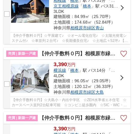
相模線
「
橋本
」駅 バス31分 「関」 停歩8分
京王相模原線
「
橋本
」駅 バス31分 「関」 停歩8分
3LDK
建物面積：84.99㎡（25.70坪）
土地面積：174.68㎡（52.84坪）
神奈川県
相模原市緑区
青山
【仲介手数料０円】☆平屋建て♪ ☆オール電化住宅♪ ☆太陽光発電シ
ステム付♪ ☆車並列２台可♪ ☆長期優良住宅♪ ☆土地広々52坪♪ 【相
模原市緑区の新築一戸建ての事ならリビングボイスに...
【仲介手数料０円】相模原市緑区大島1期 新築一戸建て
売買 | 新築一戸建
3,390
万
円
横浜線
「
橋本
」駅 バス14分 「上大島（神奈川県）」 停歩6分
4LDK
建物面積：96.05㎡（29.05坪）
土地面積：120.12㎡（36.33坪）
神奈川県
相模原市緑区
大島
【仲介手数料０円】☆大島小・内出中学区 ☆ZEH水準省エネ住宅 ☆
カースペース並列2台駐車可能 ☆コンビニ徒歩圏内 ☆SIC・WIC・パ
ントリーなど収納スペース豊富 ☆リビングイン階段♪ ...
【仲介手数料０円】相模原市緑区大島 新築一戸建て 全3棟
売買 | 新築一戸建
3,390
万
円