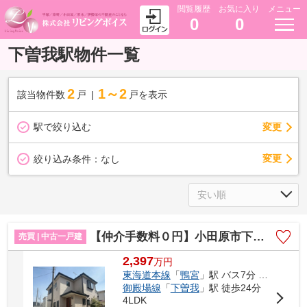
閲覧履歴
お気に入り
メニュー
0
0
下曽我駅物件一覧
2
1～2
該当物件数
戸
戸を表示
駅で絞り込む
変更
変更
絞り込み条件：
なし
【仲介手数料０円】小田原市下堀 中古一戸建て
売買 | 中古一戸建
2,397
万
円
東海道本線
「
鴨宮
」駅 バス7分 「下堀入口」 停歩9分
御殿場線
「
下曽我
」駅 徒歩24分
4LDK