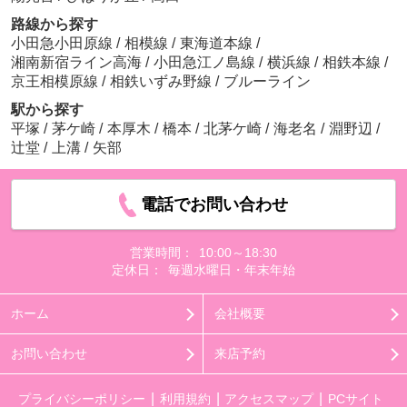
路線から探す
小田急小田原線
/
相模線
/
東海道本線
/
湘南新宿ライン高海
/
小田急江ノ島線
/
横浜線
/
相鉄本線
/
京王相模原線
/
相鉄いずみ野線
/
ブルーライン
駅から探す
平塚
/
茅ケ崎
/
本厚木
/
橋本
/
北茅ケ崎
/
海老名
/
淵野辺
/
辻堂
/
上溝
/
矢部
電話でお問い合わせ
営業時間：
10:00～18:30
定休日：
毎週水曜日・年末年始
ホーム
会社概要
お問い合わせ
来店予約
プライバシーポリシー
利用規約
アクセスマップ
PCサイト