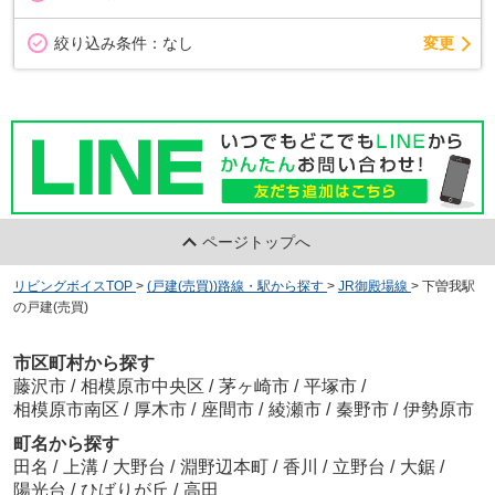
変更
絞り込み条件：
なし
ページトップへ
リビングボイスTOP
>
(戸建(売買))路線・駅から探す
>
JR御殿場線
>
下曽我駅
の戸建(売買)
市区町村から探す
藤沢市
/
相模原市中央区
/
茅ヶ崎市
/
平塚市
/
相模原市南区
/
厚木市
/
座間市
/
綾瀬市
/
秦野市
/
伊勢原市
町名から探す
田名
/
上溝
/
大野台
/
淵野辺本町
/
香川
/
立野台
/
大鋸
/
陽光台
/
ひばりが丘
/
高田