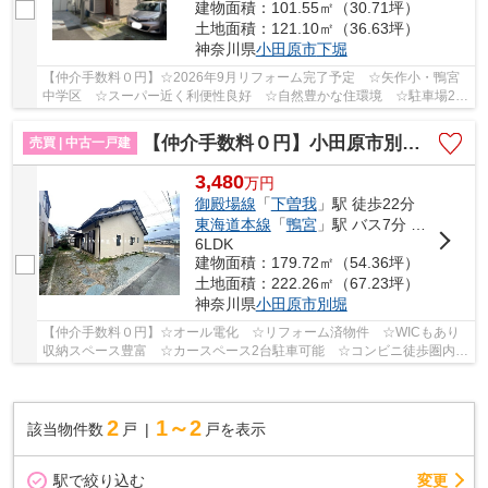
建物面積：101.55㎡（30.71坪）
土地面積：121.10㎡（36.63坪）
神奈川県
小田原市
下堀
【仲介手数料０円】☆2026年9月リフォーム完了予定 ☆矢作小・鴨宮
中学区 ☆スーパー近く利便性良好 ☆自然豊かな住環境 ☆駐車場2台
駐車可能 ☆陽当り・通風良好♪ 【小田原市の中古戸...
【仲介手数料０円】小田原市別堀 中古一戸建て
売買 | 中古一戸建
3,480
万
円
御殿場線
「
下曽我
」駅 徒歩22分
東海道本線
「
鴨宮
」駅 バス7分 「関口川橋」 停歩12分
6LDK
建物面積：179.72㎡（54.36坪）
土地面積：222.26㎡（67.23坪）
神奈川県
小田原市
別堀
【仲介手数料０円】☆オール電化 ☆リフォーム済物件 ☆WICもあり
収納スペース豊富 ☆カースペース2台駐車可能 ☆コンビニ徒歩圏内に
あり ☆陽当り良好♪ 【小田原市の中古戸建のことな...
2
1～2
該当物件数
戸
戸を表示
駅で絞り込む
変更