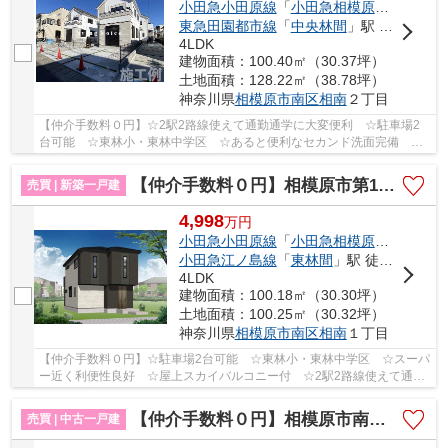
小田急小田原線
「
小田急相模原
」駅 徒歩1
東急田園都市線
「
中央林間
」駅 徒歩24分
4LDK
建物面積：100.40㎡（30.37坪）
土地面積：128.22㎡（38.78坪）
神奈川県
相模原市南区
相南
２丁目
【仲介手数料０円】☆2駅2路線使えて通勤通学に大変便利 ☆駐車場2
台可能 ☆東林小・東林中学区 ☆あると便利なセカンド洗面完備 ☆
経済的な都市ガス設備 ☆収納豊富な間取り ☆制震装...
【仲介手数料０円】相模原市第12南区相南 新築一戸建て 全3棟
売買 | 新築一戸建
4,998
万
円
小田急小田原線
「
小田急相模原
」駅 徒歩1
小田急江ノ島線
「
東林間
」駅 徒歩15分
4LDK
建物面積：100.18㎡（30.30坪）
土地面積：100.25㎡（30.32坪）
神奈川県
相模原市南区
相南
１丁目
【仲介手数料０円】☆駐車場2台可能 ☆東林小・東林中学区 ☆スーパ
ー近く利便性良好 ☆屋上スカイバルコニー付 ☆2駅2路線使えて通勤
通学に大変便利 ☆東林小・東林中学区♪ 【相模原市...
【仲介手数料０円】相模原市南区東林間6丁目 中古一戸建て
売買 | 中古一戸建