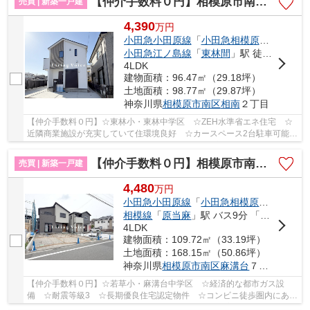
【仲介手数料０円】相模原市南区相南2丁目1期 新築一戸建て
売買 | 新築一戸建
4,390
万
円
小田急小田原線
「
小田急相模原
」駅 徒歩1
小田急江ノ島線
「
東林間
」駅 徒歩18分
4LDK
建物面積：96.47㎡（29.18坪）
土地面積：98.77㎡（29.87坪）
神奈川県
相模原市南区
相南
２丁目
【仲介手数料０円】☆東林小・東林中学区 ☆ZEH水準省エネ住宅 ☆
近隣商業施設が充実していて住環境良好 ☆カースペース2台駐車可能
（車種による） ☆SIC・WICなど収納スペース豊富 ☆...
【仲介手数料０円】相模原市南区麻溝台3期 新築一戸建て 全3棟
売買 | 新築一戸建
4,480
万
円
小田急小田原線
「
小田急相模原
」駅 バス9
相模線
「
原当麻
」駅 バス9分 「友愛病院前」 停歩18分
4LDK
建物面積：109.72㎡（33.19坪）
土地面積：168.15㎡（50.86坪）
神奈川県
相模原市南区
麻溝台
７丁目
【仲介手数料０円】☆若草小・麻溝台中学区 ☆経済的な都市ガス設
備 ☆耐震等級3 ☆長期優良住宅認定物件 ☆コンビニ徒歩圏内にあ
り ☆リビングイン階段 ☆WICなど収納スペース豊富 ☆...