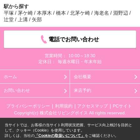
駅から探す
平塚
/
茅ケ崎
/
本厚木
/
橋本
/
北茅ケ崎
/
海老名
/
淵野辺
/
辻堂
/
上溝
/
矢部
電話でお問い合わせ
営業時間：
10:00～18:30
定休日：
毎週水曜日・年末年始
ホーム
会社概要
お問い合わせ
来店予約
プライバシーポリシー
利用規約
アクセスマップ
PCサイト
Copyright(c) 株式会社リビングボイス All rights reserved.
当サイトでは、お客様の当サイト利用状況把握、サービス向上検討を目的と
して、クッキー（Cookie）を使用しています。
詳しくは、当社の
「Cookieの取扱いについて」
をご確認ください。