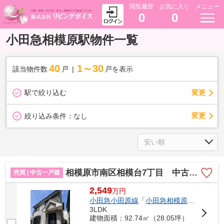
閲覧履歴
お気に入り
メニュー
0
0
小田急相模原駅物件一覧
40
1～30
該当物件数
戸
戸を表示
駅で絞り込む
変更
変更
絞り込み条件：
なし
相模原市南区相模台7丁目 中古一戸建て
売買 | 中古一戸建
2,549
万
円
小田急小田原線
「
小田急相模原
」駅 バス
3LDK
建物面積：92.74㎡（28.05坪）