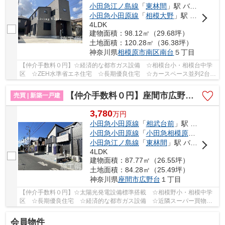
小田急江ノ島線
「
東林間
」駅 バス8分 「ハウス南門前」 停歩4分
小田急小田原線
「
相模大野
」駅 バス8分 「鶴ヶ丘（神奈川県）」 停歩9分
4LDK
建物面積：98.12㎡（29.68坪）
土地面積：120.28㎡（36.38坪）
神奈川県
相模原市南区
南台
５丁目
【仲介手数料０円】☆経済的な都市ガス設備 ☆相模台小・相模台中学
区 ☆ZEH水準省エネ住宅 ☆長期優良住宅 ☆カースペース並列2台駐
車可能 ☆スーパー近く利便性良好 ☆WICなど収納ス...
【仲介手数料０円】座間市広野台3期 新築一戸建て
売買 | 新築一戸建
3,780
万
円
小田急小田原線
「
相武台前
」駅 徒歩18分
小田急小田原線
「
小田急相模原
」駅 徒歩1
小田急江ノ島線
「
東林間
」駅 バス4分 「相模台」 停歩13分
4LDK
建物面積：87.77㎡（26.55坪）
土地面積：84.28㎡（25.49坪）
神奈川県
座間市
広野台
１丁目
【仲介手数料０円】☆太陽光発電設備標準搭載 ☆相模野小・相模中学
区 ☆長期優良住宅 ☆経済的な都市ガス設備 ☆近隣スーパー買物施
設多数 ☆長期優良住宅 ☆リビングは開放感のある折...
会員物件