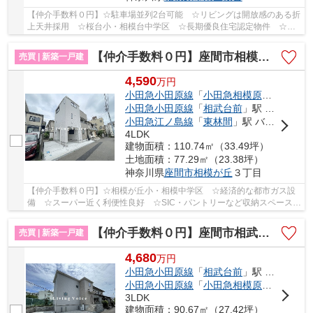
【仲介手数料０円】☆駐車場並列2台可能 ☆リビングは開放感のある折
上天井採用 ☆桜台小・相模台中学区 ☆長期優良住宅認定物件 ☆ス
ーパー近く利便性良好 ☆南向きバルコニー陽当り良...
【仲介手数料０円】座間市相模が丘3丁目 新築一戸建て
売買 | 新築一戸建
4,590
万
円
小田急小田原線
「
小田急相模原
」駅 徒歩1
小田急小田原線
「
相武台前
」駅 徒歩25分
小田急江ノ島線
「
東林間
」駅 バス4分 「相模台」 停歩5分
4LDK
建物面積：110.74㎡（33.49坪）
土地面積：77.29㎡（23.38坪）
神奈川県
座間市
相模が丘
３丁目
【仲介手数料０円】☆相模が丘小・相模中学区 ☆経済的な都市ガス設
備 ☆スーパー近く利便性良好 ☆SIC・パントリーなど収納スペース豊
富 ☆開放的な2階リビング ☆リビングイン階段 ☆...
【仲介手数料０円】座間市相武台1期 新築一戸建て
売買 | 新築一戸建
4,680
万
円
小田急小田原線
「
相武台前
」駅 徒歩14分
小田急小田原線
「
小田急相模原
」駅 バス6
3LDK
建物面積：90.67㎡（27.42坪）