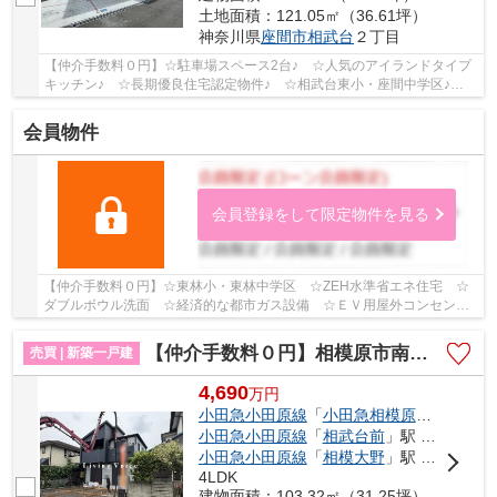
土地面積：121.05㎡（36.61坪）
神奈川県
座間市
相武台
２丁目
【仲介手数料０円】☆駐車場スペース2台♪ ☆人気のアイランドタイプ
キッチン♪ ☆長期優良住宅認定物件♪ ☆相武台東小・座間中学区♪
【座間市の新築一戸建てのことならリビングボイスに...
会員物件
会員登録をして限定物件を見る
【仲介手数料０円】☆東林小・東林中学区 ☆ZEH水準省エネ住宅 ☆
ダブルボウル洗面 ☆経済的な都市ガス設備 ☆ＥＶ用屋外コンセン
ト・宅配ボックス付き ☆カースペース2台駐車可能 ☆ロ...
【仲介手数料０円】相模原市南区相模台7丁目 新築一戸建て
売買 | 新築一戸建
4,690
万
円
小田急小田原線
「
小田急相模原
」駅 バス
小田急小田原線
「
相武台前
」駅 バス11分 「若草小学校前（神奈川県）」 停歩3分
小田急小田原線
「
相模大野
」駅 バス13分 「水道路（相模原市南区）」 停歩8分
4LDK
建物面積：103.32㎡（31.25坪）