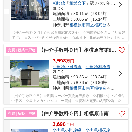
相模線
「
相武台下
」駅 バス8分 「相武台前駅」 停歩7分
3LDK
建物面積：86.11㎡（26.04坪）
土地面積：50.05㎡（15.14坪）
神奈川県
相模原市南区
相武台
３丁目
【仲介手数料０円】☆相武台前駅徒歩6分♪ ☆南道路に付き日当り良好
です♪ ☆スーパー近く利便性良好♪ ☆緑台小・相武台中学区♪ 【相模
原市南区の新築一戸建ての事ならリビングボイスに...
【仲介手数料０円】相模原市第9南区相模台 新築一戸建て
売買 | 新築一戸建
3,598
万
円
小田急小田原線
「
小田急相模原
」駅 徒歩1
2LDK
建物面積：93.36㎡（28.24坪）
土地面積：79.23㎡（23.96坪）
神奈川県
相模原市南区
相模台
４丁目
【仲介手数料０円】☆近隣スーパー買物施設多数 ☆相模台小・相模台
中学区 ☆屋上スカイバルコニー完備 ☆便利＆充実の内部装備 ☆地
震に安心の耐震等級3 ☆長期優良住宅 ☆住宅性能評...
【仲介手数料０円】相模原市南区南台5丁目 新築一戸建て
売買 | 新築一戸建
3,698
万
円
小田急小田原線
「
小田急相模原
」駅 徒歩1