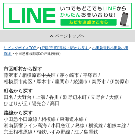
ページトップへ
リビングボイスTOP
>
(戸建(売買))路線・駅から探す
>
小田急電鉄小田急小田
原線
>
小田急相模原駅の戸建(売買)
市区町村から探す
藤沢市
/
相模原市中央区
/
茅ヶ崎市
/
平塚市
/
相模原市南区
/
厚木市
/
座間市
/
綾瀬市
/
秦野市
/
伊勢原市
町名から探す
田名
/
大野台
/
上溝
/
香川
/
淵野辺本町
/
立野台
/
大鋸
/
ひばりが丘
/
陽光台
/
高田
路線から探す
小田急小田原線
/
相模線
/
東海道本線
/
湘南新宿ライン高海
/
小田急江ノ島線
/
横浜線
/
相鉄本線
/
京王相模原線
/
相鉄いずみ野線
/
江ノ島電鉄