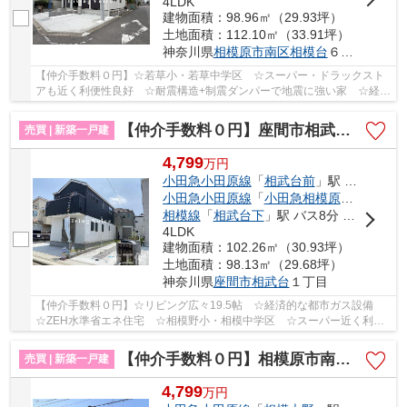
4LDK
建物面積：98.96㎡（29.93坪）
土地面積：112.10㎡（33.91坪）
神奈川県
相模原市南区
相模台
６丁目
【仲介手数料０円】☆若草小・若草中学区 ☆スーパー・ドラックスト
アも近く利便性良好 ☆耐震構造+制震ダンパーで地震に強い家 ☆経済
的な都市ガス設備 ☆収納豊富な間取り ☆ZEH水準...
【仲介手数料０円】座間市相武台3期 新築一戸建て
売買 | 新築一戸建
4,799
万
円
小田急小田原線
「
相武台前
」駅 徒歩13分
小田急小田原線
「
小田急相模原
」駅 徒歩2
相模線
「
相武台下
」駅 バス8分 「相武台前駅」 停歩14分
4LDK
建物面積：102.26㎡（30.93坪）
土地面積：98.13㎡（29.68坪）
神奈川県
座間市
相武台
１丁目
【仲介手数料０円】☆リビング広々19.5帖 ☆経済的な都市ガス設備
☆ZEH水準省エネ住宅 ☆相模野小・相模中学区 ☆スーパー近く利便
性良好 ☆全窓網戸標準装備♪ 【座間市の新築一戸建て...
【仲介手数料０円】相模原市南区豊町1期 新築一戸建て
売買 | 新築一戸建
4,799
万
円