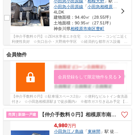
小田急小田原線
「
相模大野
」駅 バス6分 「豊町（神奈川県）」 停歩5分
小田急小田原線
「
小田急相模原
」駅 徒歩2
4LDK
建物面積：94.40㎡（28.55坪）
土地面積：90.95㎡（27.51坪）
神奈川県
相模原市南区
豊町
【仲介手数料０円】☆ZEH水準省エネ住宅 ☆スーパー・コンビニ近く
利便性良好 ☆矢口台小・大野南中学区 ☆経済的な都市ガス設備 ☆
全居室収納完備 ☆仕切りをいれて5LDKに変更も可能♪ ...
会員物件
会員登録をして限定物件を見る
【仲介手数料０円】☆駐車場スペース2台♪ ☆便利なビルトイン食洗器
付き♪ ☆小田急相模原駅まで徒歩圏内♪ ※都市ガス引き込み予定 【座
間市の新築一戸建てのことならリビングボイスにお...
【仲介手数料０円】相模原市南区相南2丁目5期 新築一戸建て 1号棟 全2棟
売買 | 新築一戸建
4,980
万
円
小田急江ノ島線
「
東林間
」駅 徒歩15分