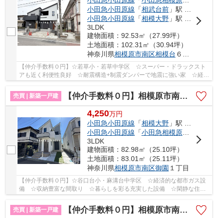
小田急小田原線
「
小田急相模原
」駅 徒歩2
小田急小田原線
「
相武台前
」駅 バス12分 「若草公園前」 停歩4分
小田急小田原線
「
相模大野
」駅 バス16分 「水道路（相模原市南区）」 停歩11分
3LDK
建物面積：92.53㎡（27.99坪）
土地面積：102.31㎡（30.94坪）
神奈川県
相模原市南区
相模台
６丁目
【仲介手数料０円】☆若草小・若草中学区 ☆スーパー・ドラックスト
アも近く利便性良好 ☆耐震構造+制震ダンパーで地震に強い家 ☆経済
的な都市ガス設備 ☆収納豊富な間取り ☆ZEH水準...
【仲介手数料０円】相模原市南区御園1丁目2期 新築一戸建て
売買 | 新築一戸建
4,250
万
円
小田急小田原線
「
相模大野
」駅 徒歩24分
小田急小田原線
「
小田急相模原
」駅 バス9
3LDK
建物面積：82.98㎡（25.10坪）
土地面積：83.01㎡（25.11坪）
神奈川県
相模原市南区
御園
１丁目
【仲介手数料０円】☆谷口台小・麻溝台中学区 ☆経済的な都市ガス設
備 ☆収納豊富な間取り ☆暮らしを彩る充実した設備 ☆閑静な住宅
街 ☆断熱性能等級5 ☆制震装置『マモリー』使用♪ ...
【仲介手数料０円】相模原市南区麻溝台4丁目 新築一戸建て
売買 | 新築一戸建