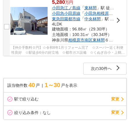
5,280
万
円
小田急江ノ島線
「
東林間
」駅 徒歩6分
小田急小田原線
「
小田急相模原
」駅 徒歩2
東急田園都市線
「
中央林間
」駅 徒歩22分
4LDK
建物面積：96.88㎡（29.30坪）
土地面積：100.31㎡（30.34坪）
神奈川県
相模原市南区
東林間
６丁目
【仲介手数料０円】☆令和8年1月リフォーム完了 ☆スーパー近く利便
性良好 ☆駅徒歩6分の好立地 ☆都市ガス設備 ☆くぬぎ台小・上鶴間
中学区 ☆駐車場2台可能 ☆収納豊富♪ 【相模原市南...
次の30件へ
40
1～30
該当物件数
戸
戸を表示
駅で絞り込む
変更
変更
絞り込み条件：
なし