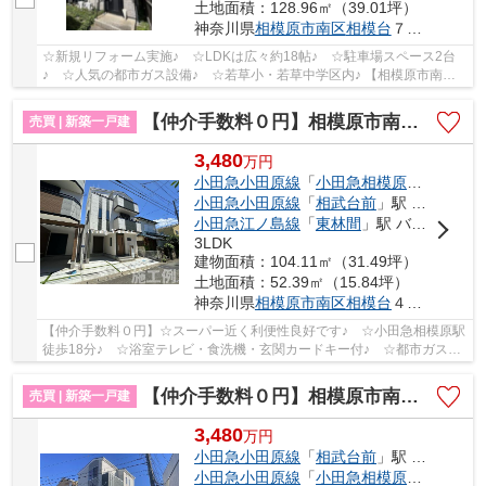
土地面積：128.96㎡（39.01坪）
神奈川県
相模原市南区
相模台
７丁目
☆新規リフォーム実施♪ ☆LDKは広々約18帖♪ ☆駐車場スペース2台
♪ ☆人気の都市ガス設備♪ ☆若草小・若草中学区内♪ 【相模原市南区
の中古戸建てのことならリビングボイスにお任せ下さい...
【仲介手数料０円】相模原市南区相模台4丁目5期 新築一戸建て
売買 | 新築一戸建
3,480
万
円
小田急小田原線
「
小田急相模原
」駅 徒歩1
小田急小田原線
「
相武台前
」駅 バス1分 「団地東（相模原市）」 停歩2分
小田急江ノ島線
「
東林間
」駅 バス7分 「相模台まちづくりセンター前」 停歩12分
3LDK
建物面積：104.11㎡（31.49坪）
土地面積：52.39㎡（15.84坪）
神奈川県
相模原市南区
相模台
４丁目
【仲介手数料０円】☆スーパー近く利便性良好です♪ ☆小田急相模原駅
徒歩18分♪ ☆浴室テレビ・食洗機・玄関カードキー付♪ ☆都市ガス♪
【相模原市南区の新築一戸建ての事ならリビングボ...
【仲介手数料０円】相模原市南区相武台3丁目5期 新築一戸建て
売買 | 新築一戸建
3,480
万
円
小田急小田原線
「
相武台前
」駅 徒歩6分
小田急小田原線
「
小田急相模原
」駅 徒歩2