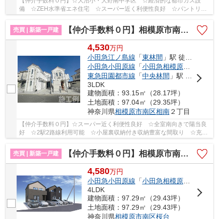
【仲介手数料０円】☆大沼小・大野南中学区 ☆経済的な都市ガス設
備 ☆ZEH水準省エネ住宅 ☆スーパー近く利便性良好 ☆パントリー
など収納スペース豊富 ☆カースペース並列2台駐車可能...
【仲介手数料０円】相模原市南区相南2丁目4期 新築一戸建て 全2棟
売買 | 新築一戸建
4,530
万
円
小田急江ノ島線
「
東林間
」駅 徒歩15分
小田急小田原線
「
小田急相模原
」駅 徒歩1
東急田園都市線
「
中央林間
」駅 徒歩24分
3LDK
建物面積：93.15㎡（28.17坪）
土地面積：97.04㎡（29.35坪）
神奈川県
相模原市南区
相南
２丁目
【仲介手数料０円】☆スーパー近く利便性良好 ☆全室南向きで陽当良
好 ☆2駅2路線利用可能 ☆小屋裏収納付き収納豊富な間取り ☆充実
した設備 ☆経済的な都市ガス設備 ☆東林小・東林中...
【仲介手数料０円】相模原市南区桜台3期 新築一戸建て 全2棟
売買 | 新築一戸建
4,580
万
円
小田急小田原線
「
小田急相模原
」駅 徒歩2
4LDK
建物面積：97.29㎡（29.43坪）
土地面積：97.29㎡（29.43坪）
神奈川県
相模原市南区
桜台