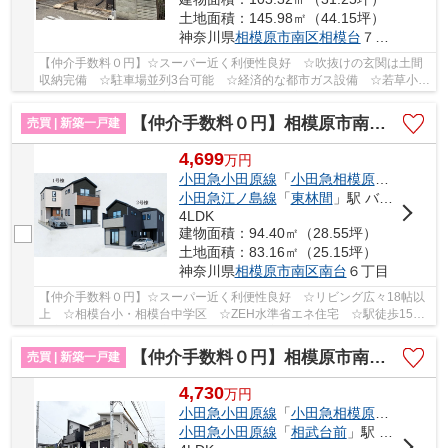
土地面積：145.98㎡（44.15坪）
神奈川県
相模原市南区
相模台
７丁目
【仲介手数料０円】☆スーパー近く利便性良好 ☆吹抜けの玄関は土間
収納完備 ☆駐車場並列3台可能 ☆経済的な都市ガス設備 ☆若草小・
若草中学区 ☆雨の日安心インナーバルコニー完備 ...
【仲介手数料０円】相模原市南区南台5期 新築一戸建て 全2棟
売買 | 新築一戸建
4,699
万
円
小田急小田原線
「
小田急相模原
」駅 徒歩1
小田急江ノ島線
「
東林間
」駅 バス9分 「相模台まちづくりセンター前」 停歩6分
4LDK
建物面積：94.40㎡（28.55坪）
土地面積：83.16㎡（25.15坪）
神奈川県
相模原市南区
南台
６丁目
【仲介手数料０円】☆スーパー近く利便性良好 ☆リビング広々18帖以
上 ☆相模台小・相模台中学区 ☆ZEH水準省エネ住宅 ☆駅徒歩15分
の立地 ☆経済的な都市ガス設備 ☆全居室収納完備♪ ...
【仲介手数料０円】相模原市南区相模台6丁目 新築一戸建て 2号棟 全2棟
売買 | 新築一戸建
4,730
万
円
小田急小田原線
「
小田急相模原
」駅 徒歩2
小田急小田原線
「
相武台前
」駅 バス1分 「団地東（相模原市）」 停歩10分