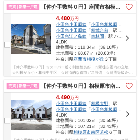
【仲介手数料０円】座間市相模が丘3丁目 新築一戸建て
売買 | 新築一戸建
4,480
万
円
小田急小田原線
「
小田急相模原
」駅 徒歩1
小田急小田原線
「
相武台前
」駅 徒歩24分
小田急江ノ島線
「
東林間
」駅 バス4分 「相模台」 停歩5分
4LDK
建物面積：119.34㎡（36.10坪）
土地面積：68.87㎡（20.83坪）
神奈川県
座間市
相模が丘
３丁目
【仲介手数料０円】☆スーパー近く利便性良好 ☆駅徒歩圏内の立地
☆相模が丘小・相模中学区 ☆経済的な都市ガス設備 ☆耐震等級3+制
震ダンパーで繰り返す地震に強い家 ☆ZEH水準省エネ...
【仲介手数料０円】相模原市南区若松6丁目 新築一戸建て 全3棟
売買 | 新築一戸建
4,490
万
円
小田急小田原線
「
相模大野
」駅 徒歩23分
小田急小田原線
「
小田急相模原
」駅 バス9
4LDK
建物面積：101.02㎡（30.55坪）
土地面積：107.21㎡（32.43坪）
神奈川県
相模原市南区
若松
６丁目