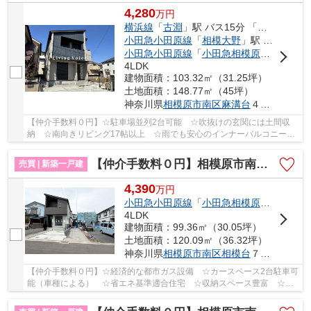
4,280
万
円
横浜線
「
古淵
」駅 バス15分 「工業団地入口（相模原市）」 停歩5分
小田急小田原線
「
相模大野
」駅 バス21分 「工業団地入口」 停歩2分
小田急小田原線
「
小田急相模原
」駅 バス1
4LDK
建物面積：103.32㎡（31.25坪）
土地面積：148.77㎡（45坪）
神奈川県
相模原市南区
麻溝台
４丁目
【仲介手数料０円】☆駐車場並列2台可能 ☆吹抜けの玄関には土間収
納 ☆南向きリビング17帖以上 ☆雨でも安心のインナーバルコニー
☆双葉小・麻溝台中学区 ☆経済的な都市ガス設備♪ 【...
【仲介手数料０円】相模原市南区相模台7丁目Ⅱ期 新築一戸建て
売買 | 新築一戸建
4,390
万
円
小田急小田原線
「
小田急相模原
」駅 バス
4LDK
建物面積：99.36㎡（30.05坪）
土地面積：120.09㎡（36.32坪）
神奈川県
相模原市南区
相模台
７丁目
【仲介手数料０円】☆経済的な都市ガス設備 ☆カースペース2台駐車可
能（車種による） ☆省エネ基準適合住宅 ☆収納スペース豊富 ☆ス
ーパー近く買い物便利 ☆閑静な住宅街♪ 【相模原市...