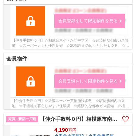
会員登録をして限定物件を見る
【仲介手数料０円】☆相武台東小・座間中学区 ☆経済的な都市ガス設
備 ☆スーパー近く利便性良好 ☆20帖超えの広々としたＬＤＫ ☆収
納スペース豊富 ☆閑静な住宅街♪ 【座間市の新築一...
会員物件
会員登録をして限定物件を見る
【仲介手数料０円】☆近隣スーパー買物施設多数 ☆駅徒歩圏内の立
地 ☆平坦地で暮らしやすい住環境 ☆経済的な都市ガス設備 ☆相模
が丘小・相模中学区 ☆住宅性能評価取得物件♪ 【座間...
【仲介手数料０円】相模原市南区相模台6丁目2期 新築一戸建て 全2棟
売買 | 新築一戸建
4,190
万
円