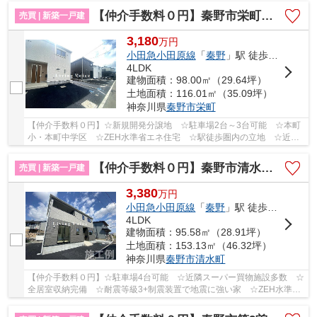
【仲介手数料０円】秦野市栄町第1 新築一戸建て 6号棟 全6棟
売買 | 新築一戸建
3,180
万
円
小田急小田原線
「
秦野
」駅 徒歩13分
4LDK
建物面積：98.00㎡（29.64坪）
土地面積：116.01㎡（35.09坪）
神奈川県
秦野市
栄町
【仲介手数料０円】☆新規開発分譲地 ☆駐車場2台～3台可能 ☆本町
小・本町中学区 ☆ZEH水準省エネ住宅 ☆駅徒歩圏内の立地 ☆近隣
スーパー買物施設多数 ☆全居室収納完備♪ 【秦野市の...
【仲介手数料０円】秦野市清水町第1 新築一戸建て
売買 | 新築一戸建
3,380
万
円
小田急小田原線
「
秦野
」駅 徒歩19分
4LDK
建物面積：95.58㎡（28.91坪）
土地面積：153.13㎡（46.32坪）
神奈川県
秦野市
清水町
【仲介手数料０円】☆駐車場4台可能 ☆近隣スーパー買物施設多数 ☆
全居室収納完備 ☆耐震等級3+制震装置で地震に強い家 ☆ZEH水準省
エネ住宅 ☆南小・南中学区 ☆天候に左右されないイ...