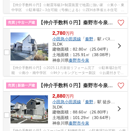
【仲介手数料０円】☆耐震等級3+制震装置で地震に強い家 ☆東小・東
中学区 ☆駐車場2～3台可能（号棟による）☆ZEH水準省エネ住宅 ☆
南向きバルコニー陽当り良好 ☆閑静な住宅街♪ 【秦野...
【仲介手数料０円】秦野市今泉 中古一戸建て
売買 | 中古一戸建
2,780
万
円
小田急小田原線
「
秦野
」駅 バス10分 「南町（秦野市）」 停歩6分
3LDK
建物面積：82.80㎡（25.04坪）
土地面積：125.91㎡（38.08坪）
神奈川県
秦野市
今泉
【仲介手数料０円】☆2025.11月新規リフォーム完了 ☆駐車場2台可
能 ☆南小・南中学区 ☆IHクッキングヒーター新設 ☆お庭付きでガ
ーデニングや家庭菜園など可能 ☆南向きリビング16帖...
【仲介手数料０円】秦野市今泉第1期 新築一戸建て 1号棟 全2棟
売買 | 新築一戸建
2,880
万
円
小田急小田原線
「
秦野
」駅 徒歩15分
3LDK
建物面積：88.60㎡（26.80坪）
土地面積：101.29㎡（30.64坪）
神奈川県
秦野市
今泉
【仲介手数料０円】☆スーパー近く利便性良好 ☆駐車場2台可能 ☆南