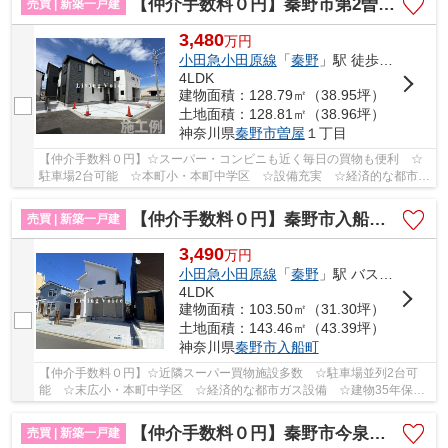
【仲介手数料０円】秦野市第2曽屋 新築一戸建て 全9棟
売買 | 新築一戸建
3,480
万
円
小田急小田原線
「
秦野
」駅 徒歩15分
4LDK
建物面積：128.79㎡（38.95坪）
土地面積：128.81㎡（38.96坪）
神奈川県
秦野市
曽屋
１丁目
【仲介手数料０円】☆スーパー・コンビニも近く毎日の買物も便利 ☆
駐車場2台可能 ☆本町小・本町中学区 ☆設備充実 ☆経済的な都市ガ
ス設備 ☆駅徒歩圏内の立地 ☆長期優良住宅♪ 【秦...
【仲介手数料０円】秦野市入船町 新築一戸建て 全3棟
売買 | 新築一戸建
3,490
万
円
小田急小田原線
「
秦野
」駅 バス13分 「末広小学校前（神奈川県）」 停歩2分
4LDK
建物面積：103.50㎡（31.30坪）
土地面積：143.46㎡（43.39坪）
神奈川県
秦野市
入船町
【仲介手数料０円】☆近隣スーパー買物施設多数 ☆駐車場並列2台可
能 ☆末広小・本町中学区 ☆経済的な都市ガス設備 ☆建物35年保証
制度 ☆全居室収納完備 ☆南向きバルコニー陽当り良...
【仲介手数料０円】秦野市今泉 新築一戸建て 全20棟
売買 | 新築一戸建