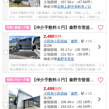
土地面積：157.56㎡（47.66坪）
神奈川県
足柄上郡中井町
井ノ口
【仲介手数料０円】☆駐車場2～3台可能（車種・号棟による） ☆井ノ
口小・中井中学区 ☆多目的に利用可能な庭スペースあり（号棟によ
る） ☆耐震等級3+制震装置で地震に強い家♪ 【中井...
【仲介手数料０円】秦野市菩提第4 新築一戸建て
売買 | 新築一戸建
2,480
万
円
小田急小田原線
「
秦野
」駅 バス17分 「三屋入口」 停歩2分
4LDK
建物面積：95.17㎡（28.78坪）
土地面積：131.92㎡（39.9坪）
神奈川県
秦野市
菩提
【仲介手数料０円】☆駐車場スペース2台♪ ☆住宅性能評価取得♪ ☆人
気の屋根付きバルコニー♪ ☆北小・北中学区内♪ 【秦野市の新築一戸建
てのことならリビングボイスにお任せ下さい！】
【仲介手数料０円】秦野市曽屋 中古一戸建て
売買 | 中古一戸建
2,499
万
円
小田急小田原線
「
秦野
」駅 バス13分 「才ヶ分」 停歩6分
3LDK
建物面積：106.40㎡（32.18坪）
土地面積：154.02㎡（46.59坪）