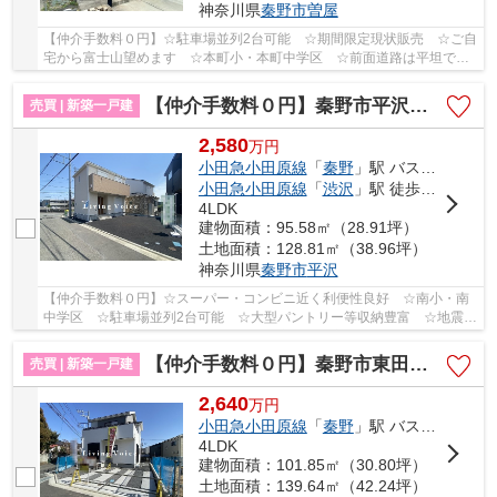
神奈川県
秦野市
曽屋
【仲介手数料０円】☆駐車場並列2台可能 ☆期間限定現状販売 ☆ご自
宅から富士山望めます ☆本町小・本町中学区 ☆前面道路は平坦で暮
らしやすい住環境 ☆閑静な住宅街♪ 【秦野市の中古...
【仲介手数料０円】秦野市平沢第19 新築一戸建て
売買 | 新築一戸建
2,580
万
円
小田急小田原線
「
秦野
」駅 バス8分 「土橋」 停歩5分
小田急小田原線
「
渋沢
」駅 徒歩26分
4LDK
建物面積：95.58㎡（28.91坪）
土地面積：128.81㎡（38.96坪）
神奈川県
秦野市
平沢
【仲介手数料０円】☆スーパー・コンビニ近く利便性良好 ☆南小・南
中学区 ☆駐車場並列2台可能 ☆大型パントリー等収納豊富 ☆地震に
安心の耐震等級3 ☆ZEH水準省エネ住宅 ☆住宅性能...
【仲介手数料０円】秦野市東田原 新築一戸建て 全10棟
売買 | 新築一戸建
2,640
万
円
小田急小田原線
「
秦野
」駅 バス14分 「井ノ城」 停歩2分
4LDK
建物面積：101.85㎡（30.80坪）
土地面積：139.64㎡（42.24坪）