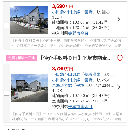
3,690
万
円
小田急小田原線
「
秦野
」駅 徒歩19分
3LDK
建物面積：103.87㎡（31.42坪）
土地面積：120.21㎡（36.36坪）
神奈川県
秦野市
今泉
【仲介手数料０円】☆南小学校・南中学校学区♪ ☆都市ガスで経済的
♪ ☆駐車スペース2台可能♪ ☆床暖房完備♪ ☆耐震等級物件♪ ☆陽当
り・通風良好♪ 閑静な住宅街♪ 【秦野市の新築一戸建...
【仲介手数料０円】平塚市南金目 新築一戸建て 全2棟
売買 | 新築一戸建
3,780
万
円
小田急小田原線
「
鶴巻温泉
」駅 バス12分 「青柳（神奈川県）」 停歩4分
小田急小田原線
「
秦野
」駅 バス15分 「青柳（神奈川県）」 停歩4分
東海道本線
「
平塚
」駅 バス21分 「青柳（神奈川県）」 停歩4分
4LDK
建物面積：107.20㎡（32.42坪）
土地面積：165.74㎡（50.13坪）
神奈川県
平塚市
南金目
【仲介手数料０円】☆リビングは開放感のある吹抜け採用 ☆駐車場並
列3台可能 ☆多目的に利用可能な庭スペースあり ☆みずほ小・金目中
学区 ☆天候に左右されないインナーバルコニー完...