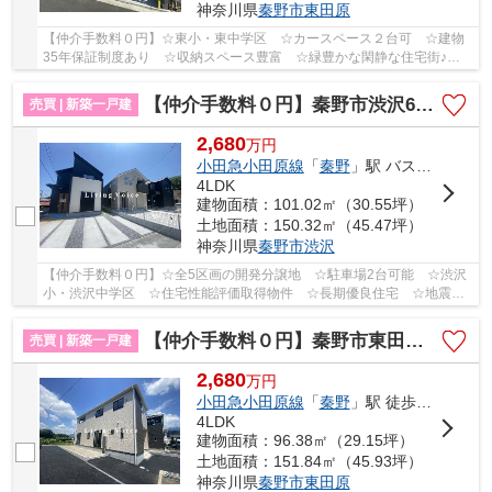
神奈川県
秦野市
東田原
【仲介手数料０円】☆東小・東中学区 ☆カースペース２台可 ☆建物
35年保証制度あり ☆収納スペース豊富 ☆緑豊かな閑静な住宅街♪
【秦野市の新築一戸建ての事ならリビングボイスにお任...
【仲介手数料０円】秦野市渋沢6期 新築一戸建て 全5棟
売買 | 新築一戸建
2,680
万
円
小田急小田原線
「
秦野
」駅 バス12分 「三協町入口」 停歩9分
4LDK
建物面積：101.02㎡（30.55坪）
土地面積：150.32㎡（45.47坪）
神奈川県
秦野市
渋沢
【仲介手数料０円】☆全5区画の開発分譲地 ☆駐車場2台可能 ☆渋沢
小・渋沢中学区 ☆住宅性能評価取得物件 ☆長期優良住宅 ☆地震に
安心の耐震等級3 ☆スーパー近く利便性良好♪ 【秦野...
【仲介手数料０円】秦野市東田原第11 新築一戸建て 2号棟 全4棟
売買 | 新築一戸建
2,680
万
円
小田急小田原線
「
秦野
」駅 徒歩33分
4LDK
建物面積：96.38㎡（29.15坪）
土地面積：151.84㎡（45.93坪）
神奈川県
秦野市
東田原