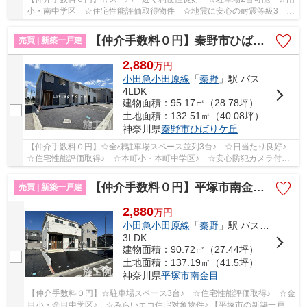
小・南中学区 ☆住宅性能評価取得物件 ☆地震に安心の耐震等級3 ☆
駅徒歩圏内の立地 ☆全居室収納完備 ☆エコジョー...
【仲介手数料０円】秦野市ひばりヶ丘第2 新築一戸建て 全4棟
売買 | 新築一戸建
2,880
万
円
小田急小田原線
「
秦野
」駅 バス2分 「バス停」 停歩13分
4LDK
建物面積：95.17㎡（28.78坪）
土地面積：132.51㎡（40.08坪）
神奈川県
秦野市
ひばりケ丘
【仲介手数料０円】☆全棟駐車場スペース並列3台♪ ☆日当たり良好♪
☆住宅性能評価取得♪ ☆本町小・本町中学区♪ ☆安心防犯カメラ付き♪
【秦野市の新築一戸建てのことならリビングボイ...
【仲介手数料０円】平塚市南金目第20 新築一戸建て 全２棟
売買 | 新築一戸建
2,880
万
円
小田急小田原線
「
秦野
」駅 バス30分 「バス停」 停歩7分
3LDK
建物面積：90.72㎡（27.44坪）
土地面積：137.19㎡（41.5坪）
神奈川県
平塚市
南金目
【仲介手数料０円】☆駐車場スペース3台♪ ☆住宅性能評価取得♪ ☆金
目小・金目中学区♪ ☆みらいエコ住宅対象物件♪ 【平塚市の新築一戸建