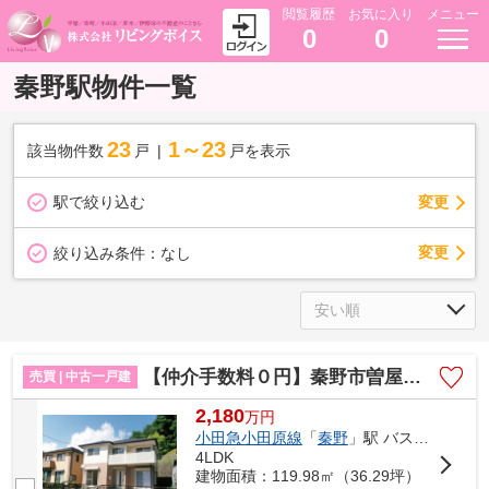
閲覧履歴
お気に入り
メニュー
0
0
秦野駅物件一覧
23
1～23
該当物件数
戸
戸を表示
駅で絞り込む
変更
変更
絞り込み条件：
なし
【仲介手数料０円】秦野市曽屋 中古戸建
売買 | 中古一戸建
2,180
万
円
小田急小田原線
「
秦野
」駅 バス13分 「曽屋弘法」 停歩4分
4LDK
建物面積：119.98㎡（36.29坪）