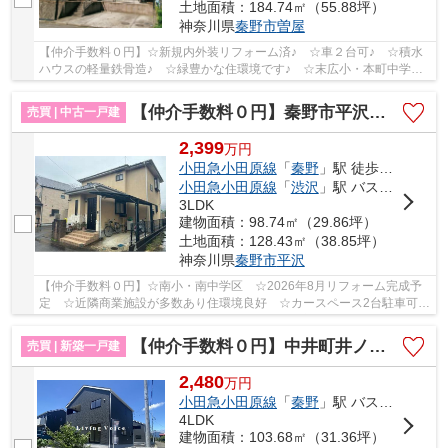
土地面積：184.74㎡（55.88坪）
神奈川県
秦野市
曽屋
【仲介手数料０円】☆新規内外装リフォーム済♪ ☆車２台可♪ ☆積水
ハウスの軽量鉄骨造♪ ☆緑豊かな住環境です♪ ☆末広小・本町中学区♪
【秦野市の中古戸建の事ならリビングボイスにお任...
【仲介手数料０円】秦野市平沢 中古一戸建て
売買 | 中古一戸建
2,399
万
円
小田急小田原線
「
秦野
」駅 徒歩26分
小田急小田原線
「
渋沢
」駅 バス10分 「保健福祉センター前（秦野市）」 停歩5分
3LDK
建物面積：98.74㎡（29.86坪）
土地面積：128.43㎡（38.85坪）
神奈川県
秦野市
平沢
【仲介手数料０円】☆南小・南中学区 ☆2026年8月リフォーム完成予
定 ☆近隣商業施設が多数あり住環境良好 ☆カースペース2台駐車可能
（車種による） ☆小・中学校徒歩圏内♪ 【秦野市の...
【仲介手数料０円】中井町井ノ口第11 新築一戸建て 1号棟 全5棟
売買 | 新築一戸建
2,480
万
円
小田急小田原線
「
秦野
」駅 バス10分 「東名秦野」 停歩17分
4LDK
建物面積：103.68㎡（31.36坪）