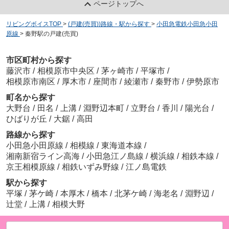
ページトップへ
リビングボイスTOP
>
(戸建(売買))路線・駅から探す
>
小田急電鉄小田急小田
原線
>
秦野駅の戸建(売買)
市区町村から探す
藤沢市
/
相模原市中央区
/
茅ヶ崎市
/
平塚市
/
相模原市南区
/
厚木市
/
座間市
/
綾瀬市
/
秦野市
/
伊勢原市
町名から探す
大野台
/
田名
/
上溝
/
淵野辺本町
/
立野台
/
香川
/
陽光台
/
ひばりが丘
/
大鋸
/
高田
路線から探す
小田急小田原線
/
相模線
/
東海道本線
/
湘南新宿ライン高海
/
小田急江ノ島線
/
横浜線
/
相鉄本線
/
京王相模原線
/
相鉄いずみ野線
/
江ノ島電鉄
駅から探す
平塚
/
茅ケ崎
/
本厚木
/
橋本
/
北茅ケ崎
/
海老名
/
淵野辺
/
辻堂
/
上溝
/
相模大野