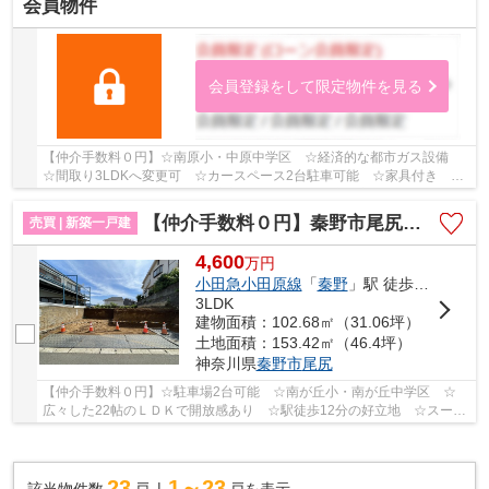
会員物件
会員登録をして限定物件を見る
【仲介手数料０円】☆南原小・中原中学区 ☆経済的な都市ガス設備
☆間取り3LDKへ変更可 ☆カースペース2台駐車可能 ☆家具付き ☆
近隣商業施設が多数あり住環境良好 ☆リビング床暖房...
【仲介手数料０円】秦野市尾尻 新築一戸建て
売買 | 新築一戸建
4,600
万
円
小田急小田原線
「
秦野
」駅 徒歩12分
3LDK
建物面積：102.68㎡（31.06坪）
土地面積：153.42㎡（46.4坪）
神奈川県
秦野市
尾尻
【仲介手数料０円】☆駐車場2台可能 ☆南が丘小・南が丘中学区 ☆
広々した22帖のＬＤＫで開放感あり ☆駅徒歩12分の好立地 ☆スーパ
ー近く利便性良好 ☆SIC・WIC付き♪ 【秦野市の新築一...
23
1～23
該当物件数
戸
戸を表示