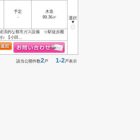
予定
木造
-
99.36㎡
選択
▼
☆経済的な都市ガス設備 ☆駅徒歩圏
【小田...
2
1-2
該当公開件数
戸
戸表示