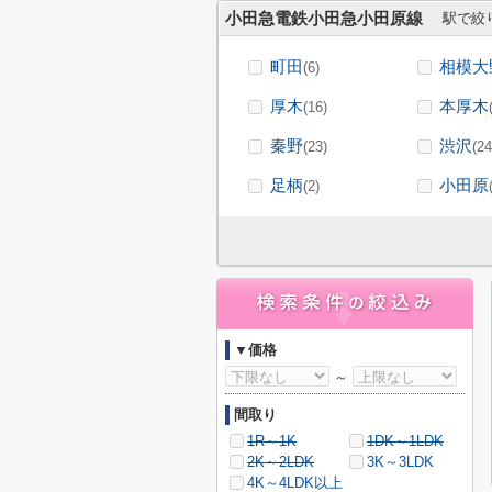
小田急電鉄小田急小田原線
駅で絞
町田
相模大
(6)
厚木
本厚木
(16)
秦野
渋沢
(23)
(24
足柄
小田原
(2)
▼価格
～
間取り
1R～1K
1DK～1LDK
2K～2LDK
3K～3LDK
4K～4LDK以上