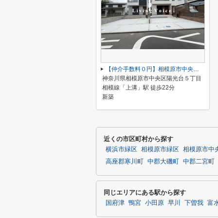
【仲介手数料０円】相模原市中央区陽光台5丁目 新築一戸建て
神奈川県相模原市中央区陽光台５丁目
相模線「上溝」駅 徒歩22分
新築
近くの市区町村から探す
横浜市緑区
相模原市緑区
相模原市中
高座郡寒川町
中郡大磯町
中郡二宮町
同じエリアにある駅から探す
国府津
鴨宮
小田原
早川
下曽我
富