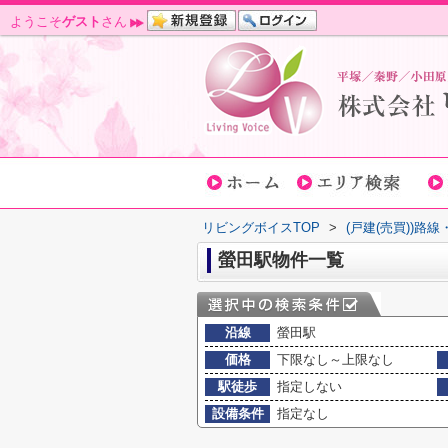
ようこそ
ゲスト
さん
リビングボイスTOP
>
(戸建(売買))路
螢田駅物件一覧
沿線
螢田駅
価格
下限なし～上限なし
駅徒歩
指定しない
設備条件
指定なし