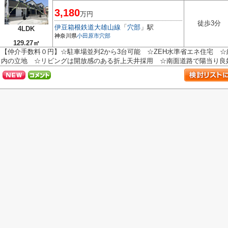
3,180
万円
徒歩3分
伊豆箱根鉄道大雄山線
「
穴部
」駅
4LDK
神奈川県
小田原市
穴部
129.27㎡
【仲介手数料０円】☆駐車場並列2から3台可能 ☆ZEH水準省エネ住宅 
内の立地 ☆リビングは開放感のある折上天井採用 ☆南面道路で陽当り良好♪ 