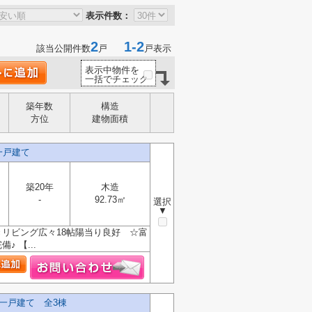
表示件数：
2
1-2
該当公開件数
戸
戸表示
表示中物件を
一括でチェック
築年数
構造
方位
建物面積
一戸建て
築20年
木造
-
92.73㎡
選択
▼
リビング広々18帖陽当り良好 ☆富
 【...
一戸建て 全3棟