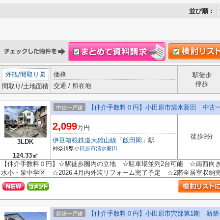
並び順：
外観
/
間取り図
価格
駅徒歩
停歩
交通 / 所在地
間取り/土地面積
【仲介手数料０円】小田原市清水新田 中古
中古一戸建
2,099
万円
徒歩9分
伊豆箱根鉄道大雄山線
「
飯田岡
」駅
3LDK
神奈川県
小田原市
清水新田
124.33㎡
【仲介手数料０円】☆駅徒歩圏内の立地 ☆駐車場並列2台可能 ☆南西向き
水小・泉中学区 ☆2026.4月内外装リフォーム完了予定 ☆2階全居室収納完備♪
【仲介手数料０円】小田原市穴部第1期 新築
新築一戸建