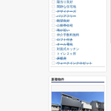
陽当り良好
閑静な住宅地
デザイナーズ
バリアフリー
眺望良好
二世帯住宅
海が近い
仲介手数料無料
ロフト付き
オール電化
対面式キッチン
トイレ２ヶ所
床暖房
ウォークインクロゼット
新着物件