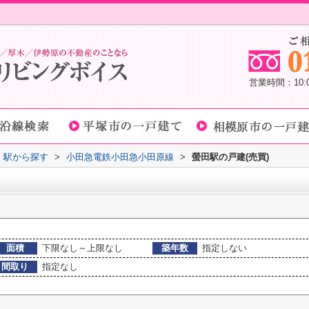
営業時間：10
線・駅から探す
>
小田急電鉄小田急小田原線
>
螢田駅の戸建(売買)
面積
下限なし～上限なし
築年数
指定しない
間取り
指定なし