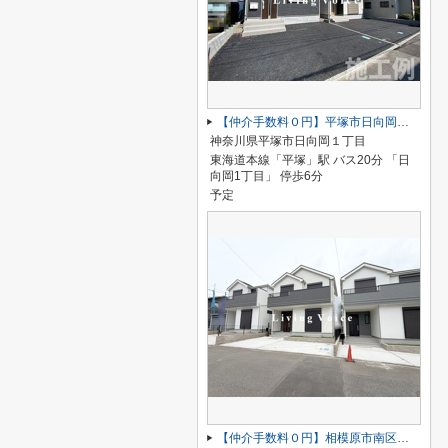
【仲介手数料０円】平塚市日向岡 第4 新築一戸建て 全2棟
神奈川県平塚市日向岡１丁目
東海道本線「平塚」駅 バス20分 「日
向岡1丁目」 停歩6分
予定
【仲介手数料０円】相模原市南区磯部 新築一戸建て 全3棟