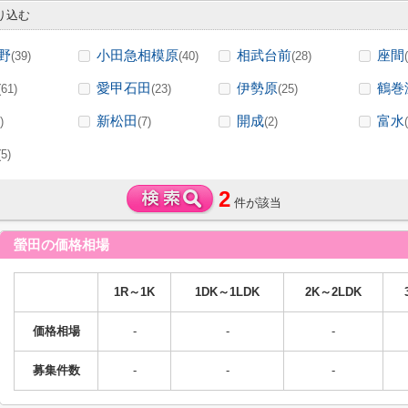
り込む
野
小田急相模原
相武台前
座間
(39)
(40)
(28)
愛甲石田
伊勢原
鶴巻
(61)
(23)
(25)
新松田
開成
富水
)
(7)
(2)
(5)
2
件が該当
螢田の価格相場
1R～1K
1DK～1LDK
2K～2LDK
価格相場
-
-
-
募集件数
-
-
-