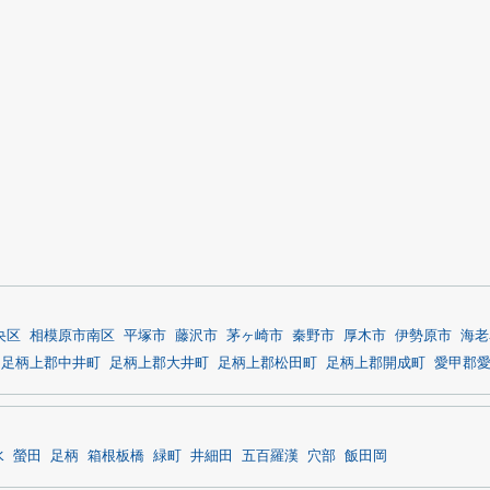
央区
相模原市南区
平塚市
藤沢市
茅ヶ崎市
秦野市
厚木市
伊勢原市
海老
足柄上郡中井町
足柄上郡大井町
足柄上郡松田町
足柄上郡開成町
愛甲郡
水
螢田
足柄
箱根板橋
緑町
井細田
五百羅漢
穴部
飯田岡