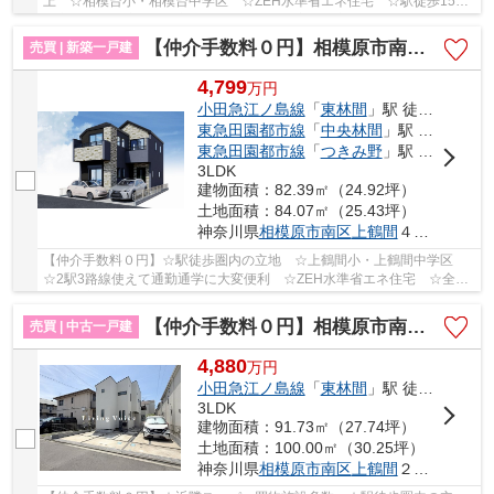
上 ☆相模台小・相模台中学区 ☆ZEH水準省エネ住宅 ☆駅徒歩15分
の立地 ☆経済的な都市ガス設備 ☆全居室収納完備♪ ...
【仲介手数料０円】相模原市南区上鶴間12期 新築一戸建て
売買 | 新築一戸建
4,799
万
円
小田急江ノ島線
「
東林間
」駅 徒歩10分
東急田園都市線
「
中央林間
」駅 徒歩14分
東急田園都市線
「
つきみ野
」駅 徒歩21分
3LDK
建物面積：82.39㎡（24.92坪）
土地面積：84.07㎡（25.43坪）
神奈川県
相模原市南区
上鶴間
４丁目
【仲介手数料０円】☆駅徒歩圏内の立地 ☆上鶴間小・上鶴間中学区
☆2駅3路線使えて通勤通学に大変便利 ☆ZEH水準省エネ住宅 ☆全居
室収納完備 ☆スーパー近く利便性良好♪ 【相模原市南...
【仲介手数料０円】相模原市南区上鶴間2丁目 中古一戸建て
売買 | 中古一戸建
4,880
万
円
小田急江ノ島線
「
東林間
」駅 徒歩15分
3LDK
建物面積：91.73㎡（27.74坪）
土地面積：100.00㎡（30.25坪）
神奈川県
相模原市南区
上鶴間
２丁目