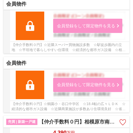
会員物件
会員登録をして限定物件を見る
【仲介手数料０円】☆近隣スーパー買物施設多数 ☆駅徒歩圏内の立
地 ☆平坦地で暮らしやすい住環境 ☆経済的な都市ガス設備 ☆相模
が丘小・相模中学区 ☆住宅性能評価取得物件♪ 【座間...
会員物件
会員登録をして限定物件を見る
【仲介手数料０円】☆鶴園小・谷口中学区 ☆18.4帖の広々ＬＤＫ ☆
経済的な都市ガス設備 ☆近隣商業施設が多数あり住環境良好 ☆省エ
ネ基準適合住宅♪ 【相模原市南区の新築一戸建てのこ...
【仲介手数料０円】相模原市南区相南2丁目1期 新築一戸建て
売買 | 新築一戸建
4,390
万
円