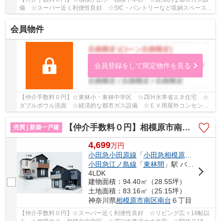
備 ☆スーパー近く利便性良好 ☆SIC・パントリーなど収納スペース豊
富 ☆開放的な2階リビング ☆リビングイン階段 ☆...
会員物件
会員登録をして限定物件を見る
【仲介手数料０円】☆東林小・東林中学区 ☆ZEH水準省エネ住宅 ☆
ダブルボウル洗面 ☆経済的な都市ガス設備 ☆ＥＶ用屋外コンセン
ト・宅配ボックス付き ☆カースペース2台駐車可能 ☆ロ...
【仲介手数料０円】相模原市南区南台5期 新築一戸建て 全2棟
売買 | 新築一戸建
4,699
万
円
小田急小田原線
「
小田急相模原
」駅 徒歩1
小田急江ノ島線
「
東林間
」駅 バス9分 「相模台まちづくりセンター前」 停歩6分
4LDK
建物面積：94.40㎡（28.55坪）
土地面積：83.16㎡（25.15坪）
神奈川県
相模原市南区
南台
６丁目
【仲介手数料０円】☆スーパー近く利便性良好 ☆リビング広々18帖以