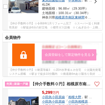
東急田園都市線
「
中央林間
」駅 徒歩22分
4LDK
建物面積：96.88㎡（29.30坪）
土地面積：100.31㎡（30.34坪）
神奈川県
相模原市南区
東林間
６丁目
【仲介手数料０円】☆令和8年1月リフォーム完了 ☆スーパー近く利便
性良好 ☆駅徒歩6分の好立地 ☆都市ガス設備 ☆くぬぎ台小・上鶴間
中学区 ☆駐車場2台可能 ☆収納豊富♪ 【相模原市南...
会員物件
会員登録をして限定物件を見る
【仲介手数料０円】☆耐震等級3 ☆ZEH水準省エネ住宅 ☆太陽光発電
システム搭載 ☆駅まで徒歩10分圏内 ☆南道路6mあり陽当り良好 ☆
リビング床暖房完備 ☆パントリー・WICなど収納スペ...
【仲介手数料０円】相模原市南区旭町2期 新築一戸建て
売買 | 新築一戸建
5,299
万
円
小田急小田原線
「
相模大野
」駅 徒歩17分
小田急小田原線
「
小田急相模原
」駅 徒歩1