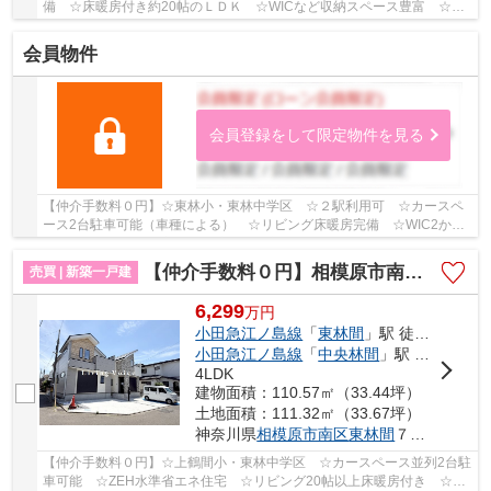
備 ☆床暖房付き約20帖のＬＤＫ ☆WICなど収納スペース豊富 ☆カ
ースペース並列2台駐車可能（車種による） ☆コンビニ...
会員物件
会員登録をして限定物件を見る
【仲介手数料０円】☆東林小・東林中学区 ☆２駅利用可 ☆カースペ
ース2台駐車可能（車種による） ☆リビング床暖房完備 ☆WIC2か所
あり収納スペース豊富 ☆経済的な都市ガス設備 ☆近...
【仲介手数料０円】相模原市南区東林間17期 新築一戸建て 全2棟
売買 | 新築一戸建
6,299
万
円
小田急江ノ島線
「
東林間
」駅 徒歩13分
小田急江ノ島線
「
中央林間
」駅 徒歩16分
4LDK
建物面積：110.57㎡（33.44坪）
土地面積：111.32㎡（33.67坪）
神奈川県
相模原市南区
東林間
７丁目
【仲介手数料０円】☆上鶴間小・東林中学区 ☆カースペース並列2台駐
車可能 ☆ZEH水準省エネ住宅 ☆リビング20帖以上床暖房付き ☆2