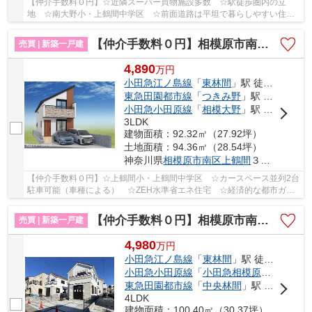
【仲介手数料０円】☆近隣スーパー買物施設多数 ☆駅徒歩圏内の立
地 ☆南大野小・上鶴間中学区 ☆前面道路は平坦で暮らしやすい住環
境 ☆19帖のリビング上部に勾配天井 ☆駐車場2台可能...
【仲介手数料０円】相模原市南区上鶴間3丁目3期 新築一戸建て
売買 | 新築一戸建
4,890
万
円
小田急江ノ島線
「
東林間
」駅 徒歩15分
東急田園都市線
「
つきみ野
」駅 徒歩22分
小田急小田原線
「
相模大野
」駅 徒歩24分
3LDK
建物面積：92.32㎡（27.92坪）
土地面積：94.36㎡（28.54坪）
神奈川県
相模原市南区
上鶴間
３丁目
【仲介手数料０円】☆上鶴間小・上鶴間中学区 ☆カースペース並列2台
駐車可能（車種による） ☆ZEH水準省エネ住宅 ☆経済的な都市ガス
設備 ☆３ＬＤＫ→４ＬＤＫ変更可能 ☆宅配ボックス...
【仲介手数料０円】相模原市南区相南2丁目5期 新築一戸建て 1号棟 全2棟
売買 | 新築一戸建
4,980
万
円
小田急江ノ島線
「
東林間
」駅 徒歩15分
小田急小田原線
「
小田急相模原
」駅 徒歩1
東急田園都市線
「
中央林間
」駅 徒歩24分
4LDK
建物面積：100.40㎡（30.37坪）