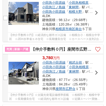
小田急小田原線
「
小田急相模原
」駅 徒歩1
小田急江ノ島線
「
東林間
」駅 バス8分 「ハウス南門前」 停歩4分
小田急小田原線
「
相模大野
」駅 バス8分 「鶴ヶ丘（神奈川県）」 停歩9分
4LDK
建物面積：98.12㎡（29.68坪）
土地面積：120.28㎡（36.38坪）
神奈川県
相模原市南区
南台
５丁目
【仲介手数料０円】☆経済的な都市ガス設備 ☆相模台小・相模台中学
区 ☆ZEH水準省エネ住宅 ☆長期優良住宅 ☆カースペース並列2台駐
車可能 ☆スーパー近く利便性良好 ☆WICなど収納ス...
【仲介手数料０円】座間市広野台3期 新築一戸建て
売買 | 新築一戸建
3,780
万
円
小田急小田原線
「
相武台前
」駅 徒歩18分
小田急小田原線
「
小田急相模原
」駅 徒歩1
小田急江ノ島線
「
東林間
」駅 バス4分 「相模台」 停歩13分
4LDK
建物面積：87.77㎡（26.55坪）
土地面積：84.28㎡（25.49坪）
神奈川県
座間市
広野台
１丁目
【仲介手数料０円】☆太陽光発電設備標準搭載 ☆相模野小・相模中学
区 ☆長期優良住宅 ☆経済的な都市ガス設備 ☆近隣スーパー買物施
設多数 ☆長期優良住宅 ☆リビングは開放感のある折...