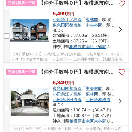
【仲介手数料０円】相模原市南区上鶴間13期 新築一戸建て 全2棟
売買 | 新築一戸建
5,499
万
円
小田急江ノ島線
「
東林間
」駅 徒歩14分
東急田園都市線
「
中央林間
」駅 徒歩15分
4LDK
建物面積：87.00㎡（26.31坪）
土地面積：87.25㎡（26.39坪）
神奈川県
相模原市南区
上鶴間
４丁目
【仲介手数料０円】☆2駅徒歩件で利用可能♪ ☆駐車場スペース2台♪
☆ZEH水準省エネ住宅♪ ☆上鶴間小・上鶴間中学区内♪ 【相模原市南区
の新築一戸建てのことならリビングボイスにお任せ...
【仲介手数料０円】相模原市南区東林間13期 新築一戸建て
売買 | 新築一戸建
5,849
万
円
東急田園都市線
「
中央林間
」駅 徒歩12分
小田急江ノ島線
「
東林間
」駅 徒歩14分
小田急小田原線
「
小田急相模原
」駅 バス4
4LDK
建物面積：100.74㎡（30.47坪）
土地面積：100.87㎡（30.51坪）
神奈川県
相模原市南区
東林間
８丁目
【仲介手数料０円】☆上鶴間小・林間中学区 ☆経済的な都市ガス設