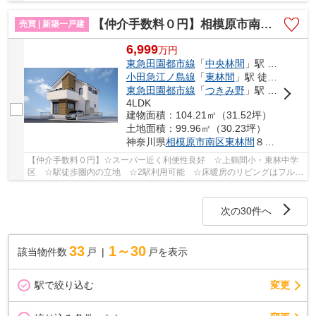
駅利用可 ☆経済的な都市ガス設備 ☆WICなど収納スペ...
【仲介手数料０円】相模原市南区東林間15期 新築一戸建て
売買 | 新築一戸建
6,999
万
円
東急田園都市線
「
中央林間
」駅 徒歩10分
小田急江ノ島線
「
東林間
」駅 徒歩10分
東急田園都市線
「
つきみ野
」駅 バス3分 「つきみ野北農園」 停歩16分
4LDK
建物面積：104.21㎡（31.52坪）
土地面積：99.96㎡（30.23坪）
神奈川県
相模原市南区
東林間
８丁目
【仲介手数料０円】☆スーパー近く利便性良好 ☆上鶴間小・東林中学
区 ☆駅徒歩圏内の立地 ☆2駅利用可能 ☆床暖房のリビングはフルオ
ープンキッチンで開放感あり ☆ZEH水準省エネ住宅♪...
次の30件へ
33
1～30
該当物件数
戸
戸を表示
駅で絞り込む
変更