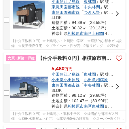
小田急江ノ島線
「
東林間
」駅 徒歩13分
東急田園都市線
「
中央林間
」駅 徒歩17分
東急田園都市線
「
つきみ野
」駅 徒歩19分
4LDK
建物面積：94.39㎡（28.55坪）
土地面積：96.32㎡（29.13坪）
神奈川県
相模原市南区
上鶴間
４丁目
【仲介手数料０円】☆上鶴間小・上鶴間中学区 ☆経済的な都市ガス設
備 ☆長期優良住宅 ☆プライベート性が高い2階リビング ☆2路線2
駅利用可 ☆地震に強い耐震等級 ☆コンビニ徒歩圏内♪...
【仲介手数料０円】相模原市南区東林間6丁目 新築一戸建て 全3棟
売買 | 新築一戸建
5,480
万
円
小田急江ノ島線
「
東林間
」駅 徒歩5分
小田急小田原線
「
小田急相模原
」駅 徒歩1
東急田園都市線
「
中央林間
」駅 徒歩22分
3LDK
建物面積：98.12㎡（29.68坪）
土地面積：102.47㎡（30.99坪）
神奈川県
相模原市南区
東林間
６丁目
【仲介手数料０円】☆上鶴間小・東林中学区 ☆経済的な都市ガス設
備 ☆ZEH水準省エネ住宅 ☆駅徒歩5分の好立地 ☆スーパー近く利便
性良好 ☆収納豊富な間取り♪ 【相模原市南区の新築一...