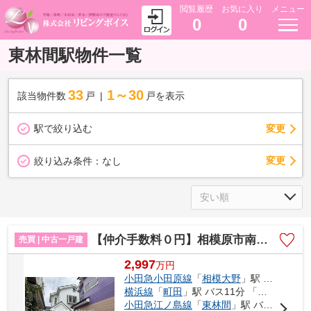
閲覧履歴
お気に入り
メニュー
0
0
東林間駅物件一覧
33
1～30
該当物件数
戸
戸を表示
駅で絞り込む
変更
変更
絞り込み条件：
なし
【仲介手数料０円】相模原市南区上鶴間本町8丁目 中古一戸建て
売買 | 中古一戸建
2,997
万
円
小田急小田原線
「
相模大野
」駅 徒歩27分
横浜線
「
町田
」駅 バス11分 「かわせみ会館前」 停歩6分
小田急江ノ島線
「
東林間
」駅 バス7分 「上鶴間高校入口」 停歩5分