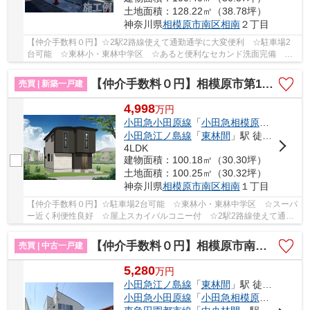
土地面積：128.22㎡（38.78坪）
神奈川県
相模原市南区
相南
２丁目
【仲介手数料０円】☆2駅2路線使えて通勤通学に大変便利 ☆駐車場2
台可能 ☆東林小・東林中学区 ☆あると便利なセカンド洗面完備 ☆
経済的な都市ガス設備 ☆収納豊富な間取り ☆制震装...
【仲介手数料０円】相模原市第12南区相南 新築一戸建て 全3棟
売買 | 新築一戸建
4,998
万
円
小田急小田原線
「
小田急相模原
」駅 徒歩1
小田急江ノ島線
「
東林間
」駅 徒歩15分
4LDK
建物面積：100.18㎡（30.30坪）
土地面積：100.25㎡（30.32坪）
神奈川県
相模原市南区
相南
１丁目
【仲介手数料０円】☆駐車場2台可能 ☆東林小・東林中学区 ☆スーパ
ー近く利便性良好 ☆屋上スカイバルコニー付 ☆2駅2路線使えて通勤
通学に大変便利 ☆東林小・東林中学区♪ 【相模原市...
【仲介手数料０円】相模原市南区東林間6丁目 中古一戸建て
売買 | 中古一戸建
5,280
万
円
小田急江ノ島線
「
東林間
」駅 徒歩6分
小田急小田原線
「
小田急相模原
」駅 徒歩2