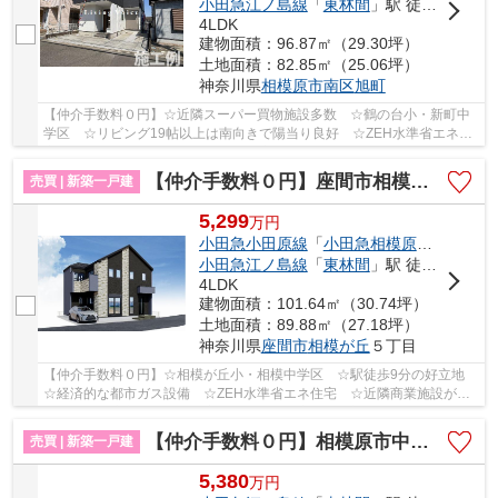
小田急江ノ島線
「
東林間
」駅 徒歩21分
4LDK
建物面積：96.87㎡（29.30坪）
土地面積：82.85㎡（25.06坪）
神奈川県
相模原市南区
旭町
【仲介手数料０円】☆近隣スーパー買物施設多数 ☆鶴の台小・新町中
学区 ☆リビング19帖以上は南向きで陽当り良好 ☆ZEH水準省エネ住
宅 ☆2駅2路線使えて通勤通学に大変便利♪ 【相模原...
【仲介手数料０円】座間市相模が丘9期 新築一戸建て
売買 | 新築一戸建
5,299
万
円
小田急小田原線
「
小田急相模原
」駅 徒歩9
小田急江ノ島線
「
東林間
」駅 徒歩25分
4LDK
建物面積：101.64㎡（30.74坪）
土地面積：89.88㎡（27.18坪）
神奈川県
座間市
相模が丘
５丁目
【仲介手数料０円】☆相模が丘小・相模中学区 ☆駅徒歩9分の好立地
☆経済的な都市ガス設備 ☆ZEH水準省エネ住宅 ☆近隣商業施設が多
数あり住環境良好 ☆全居室収納スペース完備♪ 【座...
【仲介手数料０円】相模原市中央区上鶴間4丁目 新築一戸建て
売買 | 新築一戸建
5,380
万
円