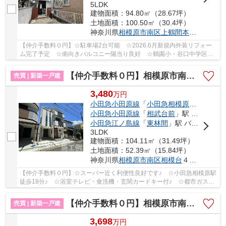
5LDK
建物面積：94.80㎡（28.67坪）
土地面積：100.50㎡（30.4坪）
神奈川県
相模原市南区
上鶴間本町
８丁目
【仲介手数料０円】☆駐車場2台可能 ☆2026.6月新規内外装リフォー
ム完了予定 ☆南向きバルコニー陽当り良好 ☆鶴園小・谷口中学区
☆コンビニ徒歩圏内 ☆2駅利用可能で通勤通学に大変...
【仲介手数料０円】相模原市南区相模台4丁目5期 新築一戸建て
売買 | 新築一戸建
3,480
万
円
小田急小田原線
「
小田急相模原
」駅 徒歩1
小田急小田原線
「
相武台前
」駅 バス1分 「団地東（相模原市）」 停歩2分
小田急江ノ島線
「
東林間
」駅 バス7分 「相模台まちづくりセンター前」 停歩12分
3LDK
建物面積：104.11㎡（31.49坪）
土地面積：52.39㎡（15.84坪）
神奈川県
相模原市南区
相模台
４丁目
【仲介手数料０円】☆スーパー近く利便性良好です♪ ☆小田急相模原駅
徒歩18分♪ ☆浴室テレビ・食洗機・玄関カードキー付♪ ☆都市ガス♪
【相模原市南区の新築一戸建ての事ならリビングボ...
【仲介手数料０円】相模原市南区南台5丁目 新築一戸建て
売買 | 新築一戸建
3,698
万
円