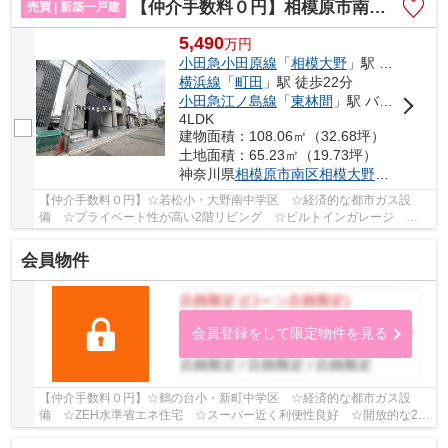
【仲介手数料０円】相模原市南区相模大野1丁目1期 新築一戸建て 全2棟
売買 | 新築一戸建
5,490
万
円
小田急小田原線
「
相模大野
」駅 徒歩15分
横浜線
「
町田
」駅 徒歩22分
小田急江ノ島線
「
東林間
」駅 バス3分 「相模大野駅南口」 停歩20分
4LDK
建物面積：108.06㎡（32.68坪）
土地面積：65.23㎡（19.73坪）
神奈川県
相模原市南区
相模大野
１丁目
【仲介手数料０円】☆若松小・大野南中学区 ☆経済的な都市ガス設
備 ☆プライベート性が高い2階リビング ☆ビルトインガレージ
☆ZEH水準省エネ住宅 ☆収納スペース豊富♪ 【相模原市中...
会員物件
会員登録をして限定物件を見る
【仲介手数料０円】☆鶴の台小・新町中学区 ☆経済的な都市ガス設
備 ☆ZEH水準省エネ住宅 ☆スーパー近く利便性良好 ☆開放的な2階
リビング ☆閑静な住宅街♪ 【相模原市南区の新築一戸...