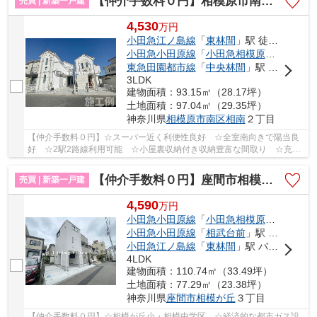
【仲介手数料０円】相模原市南区相南2丁目4期 新築一戸建て 全2棟
売買 | 新築一戸建
4,530
万
円
小田急江ノ島線
「
東林間
」駅 徒歩15分
小田急小田原線
「
小田急相模原
」駅 徒歩1
東急田園都市線
「
中央林間
」駅 徒歩24分
3LDK
建物面積：93.15㎡（28.17坪）
土地面積：97.04㎡（29.35坪）
神奈川県
相模原市南区
相南
２丁目
【仲介手数料０円】☆スーパー近く利便性良好 ☆全室南向きで陽当良
好 ☆2駅2路線利用可能 ☆小屋裏収納付き収納豊富な間取り ☆充実
した設備 ☆経済的な都市ガス設備 ☆東林小・東林中...
【仲介手数料０円】座間市相模が丘3丁目 新築一戸建て
売買 | 新築一戸建
4,590
万
円
小田急小田原線
「
小田急相模原
」駅 徒歩1
小田急小田原線
「
相武台前
」駅 徒歩25分
小田急江ノ島線
「
東林間
」駅 バス4分 「相模台」 停歩5分
4LDK
建物面積：110.74㎡（33.49坪）
土地面積：77.29㎡（23.38坪）
神奈川県
座間市
相模が丘
３丁目
【仲介手数料０円】☆相模が丘小・相模中学区 ☆経済的な都市ガス設