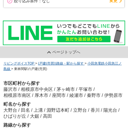
変更
絞り込み条件：
なし
ページトップへ
リビングボイスTOP
>
(戸建(売買))路線・駅から探す
>
小田急電鉄小田急江ノ
島線
>
東林間駅の戸建(売買)
市区町村から探す
藤沢市
/
相模原市中央区
/
茅ヶ崎市
/
平塚市
/
相模原市南区
/
厚木市
/
座間市
/
綾瀬市
/
秦野市
/
伊勢原市
町名から探す
大野台
/
田名
/
上溝
/
淵野辺本町
/
立野台
/
香川
/
陽光台
/
ひばりが丘
/
大鋸
/
高田
路線から探す