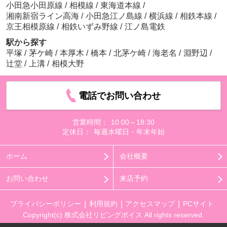
小田急小田原線
/
相模線
/
東海道本線
/
湘南新宿ライン高海
/
小田急江ノ島線
/
横浜線
/
相鉄本線
/
京王相模原線
/
相鉄いずみ野線
/
江ノ島電鉄
駅から探す
平塚
/
茅ケ崎
/
本厚木
/
橋本
/
北茅ケ崎
/
海老名
/
淵野辺
/
辻堂
/
上溝
/
相模大野
電話でお問い合わせ
営業時間：
10:00～18:30
定休日：
毎週水曜日・年末年始
ホーム
会社概要
お問い合わせ
来店予約
プライバシーポリシー
利用規約
アクセスマップ
PCサイト
Copyright(c) 株式会社リビングボイス All rights reserved.