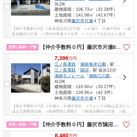
3LDK
建物面積：106.73㎡（32.28坪）
土地面積：141.08㎡（42.67坪）
神奈川県
藤沢市
片瀬
４丁目
【仲介手数料０円】☆駐車場並列2台可能 ☆片瀬小・片瀬中学区 ☆駅
徒歩圏内の立地 ☆ZEH水準省エネ住宅 ☆リビングは足元から温まる
床暖房完備 ☆経済的な都市ガス設備 ☆広々としたラ...
【仲介手数料０円】藤沢市片瀬8期 新築一戸建て
売買 | 新築一戸建
7,399
万
円
江ノ島電鉄
「
湘南海岸公園
」駅 徒歩4分
江ノ島電鉄
「
鵠沼
」駅 徒歩12分
湘南モノレール
「
湘南江の島
」駅 徒歩14分
4LDK
建物面積：110.00㎡（33.27坪）
土地面積：139.86㎡（42.3坪）
神奈川県
藤沢市
片瀬
４丁目
【仲介手数料０円】☆片瀬小・片瀬中学区 ☆リビング18帖は足元から
温まる床暖房完備 ☆収納豊富な間取り ☆駅徒歩圏内の立地 ☆経済
的な都市ガス設備 ☆駐車場並列2台可能 ☆ZEH水準省...
【仲介手数料０円】藤沢市鵠沼松が岡2丁目 新築一戸建て 全3棟
売買 | 新築一戸建
8,480
万
円