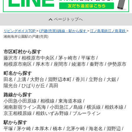
ページトップへ
リビングボイスTOP
>
(戸建(売買))路線・駅から探す
>
江ノ島電鉄江ノ島電鉄
>
湘南海岸公園駅の戸建(売買)
市区町村から探す
藤沢市
/
相模原市中央区
/
茅ヶ崎市
/
平塚市
/
相模原市南区
/
厚木市
/
座間市
/
綾瀬市
/
秦野市
/
伊勢原市
町名から探す
田名
/
上溝
/
大野台
/
淵野辺本町
/
香川
/
立野台
/
大鋸
/
陽光台
/
ひばりが丘
/
高田
路線から探す
小田急小田原線
/
相模線
/
東海道本線
/
湘南新宿ライン高海
/
小田急江ノ島線
/
横浜線
/
相鉄本線
/
京王相模原線
/
相鉄いずみ野線
/
ブルーライン
駅から探す
平塚
/
茅ケ崎
/
本厚木
/
橋本
/
北茅ケ崎
/
海老名
/
淵野辺
/