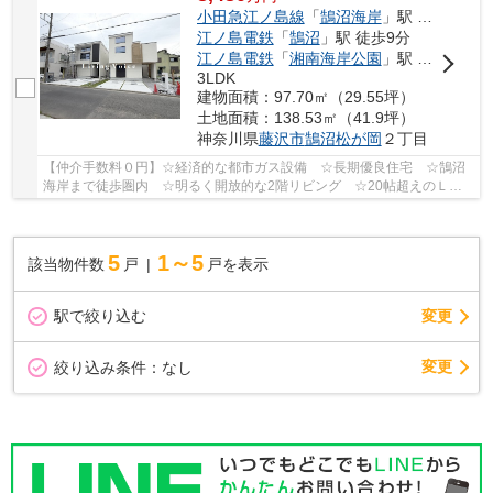
小田急江ノ島線
「
鵠沼海岸
」駅 徒歩10分
江ノ島電鉄
「
鵠沼
」駅 徒歩9分
江ノ島電鉄
「
湘南海岸公園
」駅 徒歩12分
3LDK
建物面積：97.70㎡（29.55坪）
土地面積：138.53㎡（41.9坪）
神奈川県
藤沢市
鵠沼松が岡
２丁目
【仲介手数料０円】☆経済的な都市ガス設備 ☆長期優良住宅 ☆鵠沼
海岸まで徒歩圏内 ☆明るく開放的な2階リビング ☆20帖超えのＬＤ
Ｋ ☆バルコニーはウッドデッキ敷 ☆カースペース並...
5
1～5
該当物件数
戸
戸を表示
駅で絞り込む
変更
変更
絞り込み条件：
なし