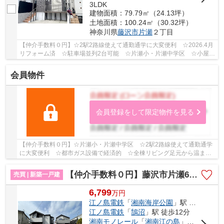
3LDK
建物面積：79.79㎡（24.13坪）
土地面積：100.24㎡（30.32坪）
神奈川県
藤沢市
片瀬
２丁目
【仲介手数料０円】☆2駅2路線使えて通勤通学に大変便利 ☆2026.4月
リフォーム済 ☆駐車場並列2台可能 ☆片瀬小・片瀬中学区 ☆小屋裏
収納付き収納豊富 ☆アフターサービス保証付♪ 【藤...
会員物件
会員登録をして限定物件を見る
【仲介手数料０円】☆片瀬小・片瀬中学区 ☆2駅2路線使えて通勤通学
に大変便利 ☆都市ガス設備で経済的 ☆全棟リビング足元から温まる
床暖房完備 ☆駐車スペース並列2台可能♪ 【藤沢市...
【仲介手数料０円】藤沢市片瀬6期 新築一戸建て 全2棟
売買 | 新築一戸建
6,799
万
円
江ノ島電鉄
「
湘南海岸公園
」駅 徒歩4分
江ノ島電鉄
「
鵠沼
」駅 徒歩12分
湘南モノレール
「
湘南江の島
」駅 徒歩14分