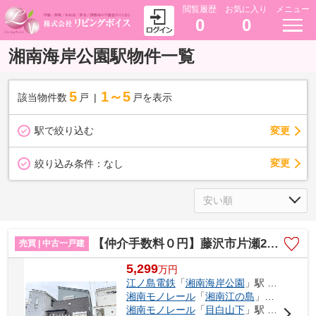
閲覧履歴
お気に入り
メニュー
0
0
湘南海岸公園駅物件一覧
5
1～5
該当物件数
戸
戸を表示
駅で絞り込む
変更
変更
絞り込み条件：
なし
【仲介手数料０円】藤沢市片瀬2丁目 中古一戸建て
売買 | 中古一戸建
5,299
万
円
江ノ島電鉄
「
湘南海岸公園
」駅 徒歩8分
湘南モノレール
「
湘南江の島
」駅 徒歩10分
湘南モノレール
「
目白山下
」駅 徒歩11分