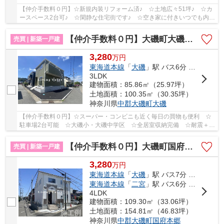
【仲介手数料０円】☆新規内装リフォーム済♪ ☆土地広々51坪♪ ☆カ
ースペース2台可♪ ☆閑静な住宅街です♪ ☆空き家に付きいつでも内見
可能です♪ 【大磯町の中古戸建の事ならリビングボ...
【仲介手数料０円】大磯町大磯第5 新築一戸建て 2号棟 全2棟
売買 | 新築一戸建
3,280
万
円
東海道本線
「
大磯
」駅 バス6分 「長者町芦添」 停歩3分
3LDK
建物面積：85.86㎡（25.97坪）
土地面積：100.35㎡（30.35坪）
神奈川県
中郡大磯町
大磯
【仲介手数料０円】☆スーパー・コンビニも近く毎日の買物も便利 ☆
駐車場2台可能 ☆大磯小・大磯中学区 ☆全居室収納完備 ☆耐震＋制
震装置設置で地震に強い家 ☆ZEH水準省エネ住宅♪ ...
【仲介手数料０円】大磯町国府本郷2期 新築一戸建て 全5区画
売買 | 新築一戸建
3,280
万
円
東海道本線
「
大磯
」駅 バス7分 「中丸」 停歩3分
東海道本線
「
二宮
」駅 バス6分 「中丸」 停歩4分
4LDK
建物面積：109.30㎡（33.06坪）
土地面積：154.81㎡（46.83坪）
神奈川県
中郡大磯町
国府本郷