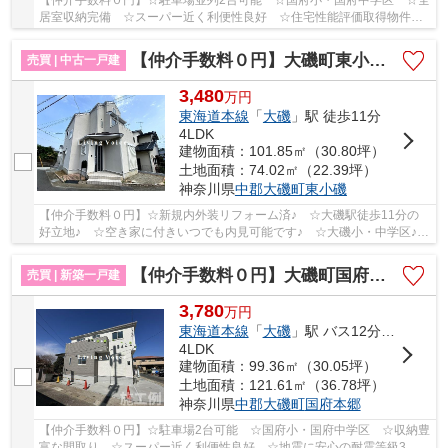
【仲介手数料０円】☆駐車場並列2台可能 ☆国府小・国府中学区 ☆全
居室収納完備 ☆スーパー近く利便性良好 ☆住宅性能評価取得物件
☆地震に安心の耐震等級3 ☆断熱性能等級6♪ 【大磯...
【仲介手数料０円】大磯町東小磯 中古戸建
売買 | 中古一戸建
3,480
万
円
東海道本線
「
大磯
」駅 徒歩11分
4LDK
建物面積：101.85㎡（30.80坪）
土地面積：74.02㎡（22.39坪）
神奈川県
中郡大磯町
東小磯
【仲介手数料０円】☆新規内外装リフォーム済♪ ☆大磯駅徒歩11分の
好立地♪ ☆空き家に付きいつでも内見可能です♪ ☆大磯小・中学区♪
【大磯町の中古戸建の事ならリビングボイスにお任せ...
【仲介手数料０円】大磯町国府本郷第1期 新築一戸建て 全2棟
売買 | 新築一戸建
3,780
万
円
東海道本線
「
大磯
」駅 バス12分 「大磯プリンスホテル入口」 停歩2分
4LDK
建物面積：99.36㎡（30.05坪）
土地面積：121.61㎡（36.78坪）
神奈川県
中郡大磯町
国府本郷
【仲介手数料０円】☆駐車場2台可能 ☆国府小・国府中学区 ☆収納豊
富な間取り ☆スーパー近く利便性良好 ☆地震に安心の耐震等級3 ☆