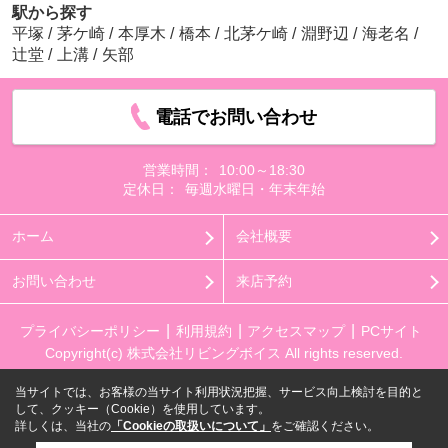
駅から探す
平塚
/
茅ケ崎
/
本厚木
/
橋本
/
北茅ケ崎
/
淵野辺
/
海老名
/
辻堂
/
上溝
/
矢部
電話でお問い合わせ
営業時間：
10:00～18:30
定休日：
毎週水曜日・年末年始
ホーム
会社概要
お問い合わせ
来店予約
プライバシーポリシー
利用規約
アクセスマップ
PCサイト
Copyright(c) 株式会社リビングボイス All rights reserved.
当サイトでは、お客様の当サイト利用状況把握、サービス向上検討を目的と
して、クッキー（Cookie）を使用しています。
詳しくは、当社の
「Cookieの取扱いについて」
をご確認ください。