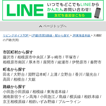
ページトップへ
リビングボイスTOP
>
(戸建(売買))路線・駅から探す
>
JR東海道本線
>
大磯駅
の戸建(売買)
市区町村から探す
藤沢市
/
相模原市中央区
/
茅ヶ崎市
/
平塚市
/
相模原市南区
/
厚木市
/
座間市
/
綾瀬市
/
伊勢原市
/
秦野市
町名から探す
田名
/
大野台
/
淵野辺本町
/
上溝
/
立野台
/
香川
/
陽光台
/
高田
/
相模台
/
大鋸
路線から探す
小田急小田原線
/
相模線
/
東海道本線
/
湘南新宿ライン高海
/
小田急江ノ島線
/
横浜線
/
相鉄本線
/
京王相模原線
/
相鉄いずみ野線
/
ブルーライン