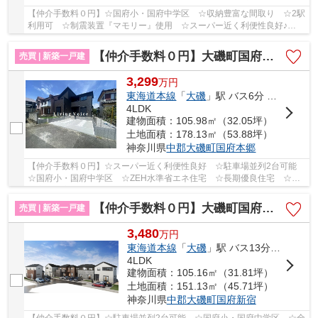
【仲介手数料０円】☆国府小・国府中学区 ☆収納豊富な間取り ☆2駅
利用可 ☆制震装置『マモリー』使用 ☆スーパー近く利便性良好♪
【大磯町の新築一戸建てのことならリビングボイスに...
【仲介手数料０円】大磯町国府本郷18期 新築一戸建て
売買 | 新築一戸建
3,299
万
円
東海道本線
「
大磯
」駅 バス6分 「馬場（大磯町）」 停歩5分
4LDK
建物面積：105.98㎡（32.05坪）
土地面積：178.13㎡（53.88坪）
神奈川県
中郡大磯町
国府本郷
【仲介手数料０円】☆スーパー近く利便性良好 ☆駐車場並列2台可能
☆国府小・国府中学区 ☆ZEH水準省エネ住宅 ☆長期優良住宅 ☆全
居室収納完備 ☆南側に庭スペースあり♪ 【大磯町の新...
【仲介手数料０円】大磯町国府新宿第1期 新築一戸建て 全5棟
売買 | 新築一戸建
3,480
万
円
東海道本線
「
大磯
」駅 バス13分 「天の杜」 停歩6分
4LDK
建物面積：105.16㎡（31.81坪）
土地面積：151.13㎡（45.71坪）
神奈川県
中郡大磯町
国府新宿