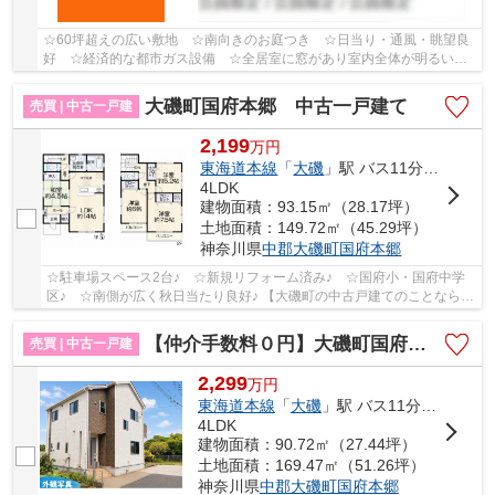
☆60坪超えの広い敷地 ☆南向きのお庭つき ☆日当り・通風・眺望良
好 ☆経済的な都市ガス設備 ☆全居室に窓があり室内全体が明るいで
す♪ 【平塚市の中古戸建のことならリビングボイスに...
大磯町国府本郷 中古一戸建て
売買 | 中古一戸建
2,199
万
円
東海道本線
「
大磯
」駅 バス11分 「中丸（大磯町）」 停歩4分
4LDK
建物面積：93.15㎡（28.17坪）
土地面積：149.72㎡（45.29坪）
神奈川県
中郡大磯町
国府本郷
☆駐車場スペース2台♪ ☆新規リフォーム済み♪ ☆国府小・国府中学
区♪ ☆南側が広く秋日当たり良好♪ 【大磯町の中古戸建てのことならリ
ビングボイスにお任せ下さい！】
【仲介手数料０円】大磯町国府本郷 中古戸建
売買 | 中古一戸建
2,299
万
円
東海道本線
「
大磯
」駅 バス11分 「中丸（大磯町）」 停歩5分
4LDK
建物面積：90.72㎡（27.44坪）
土地面積：169.47㎡（51.26坪）
神奈川県
中郡大磯町
国府本郷