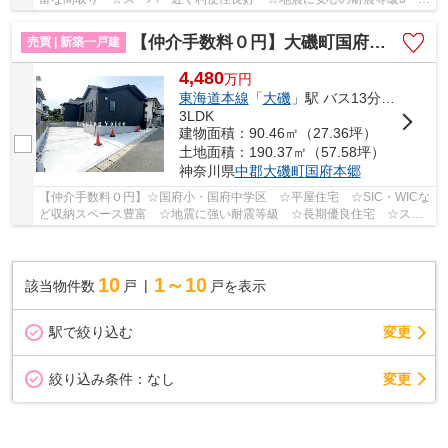
長期優良住宅 ☆南東向き陽当り良好♪ 【大磯町の新...
【仲介手数料０円】大磯町国府本郷第2期 新築一戸建て
売買 | 新築一戸建
4,480
万
円
東海道本線
「
大磯
」駅 バス13分 「大磯プリンスホテル入口」 停歩5分
3LDK
建物面積：90.46㎡（27.36坪）
土地面積：190.37㎡（57.58坪）
神奈川県
中郡大磯町
国府本郷
【仲介手数料０円】☆国府小・国府中学区 ☆平屋住宅 ☆SIC・WICな
ど収納スペース豊富 ☆地震に強い耐震等級 ☆長期優良住宅 ☆スー
パー近く利便性良好 ☆カースペース2台駐車可能♪ 【...
10
1～10
該当物件数
戸
戸を表示
駅で絞り込む
変更
変更
絞り込み条件：
なし