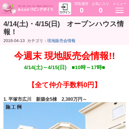
閲覧履歴
お気に入り
メニュー
0
0
4/14(土)・4/15(日) オープンハウス情
報！
2018-04-13
カテゴリ：
現地販売会情報
今週末 現地販売会情報!!
4/14(土)～4/15(日) ■10時～17時■
【
全て仲介手数料0円】
1. 平塚市広川 新築全5棟 2,380万円～