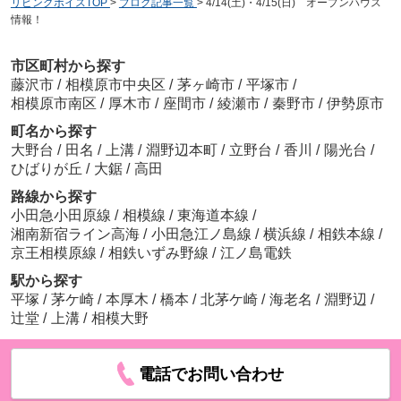
リビングボイスTOP
>
ブログ記事一覧
>
4/14(土)・4/15(日) オープンハウス
情報！
市区町村から探す
藤沢市
/
相模原市中央区
/
茅ヶ崎市
/
平塚市
/
相模原市南区
/
厚木市
/
座間市
/
綾瀬市
/
秦野市
/
伊勢原市
町名から探す
大野台
/
田名
/
上溝
/
淵野辺本町
/
立野台
/
香川
/
陽光台
/
ひばりが丘
/
大鋸
/
高田
路線から探す
小田急小田原線
/
相模線
/
東海道本線
/
湘南新宿ライン高海
/
小田急江ノ島線
/
横浜線
/
相鉄本線
/
京王相模原線
/
相鉄いずみ野線
/
江ノ島電鉄
駅から探す
平塚
/
茅ケ崎
/
本厚木
/
橋本
/
北茅ケ崎
/
海老名
/
淵野辺
/
辻堂
/
上溝
/
相模大野
電話でお問い合わせ