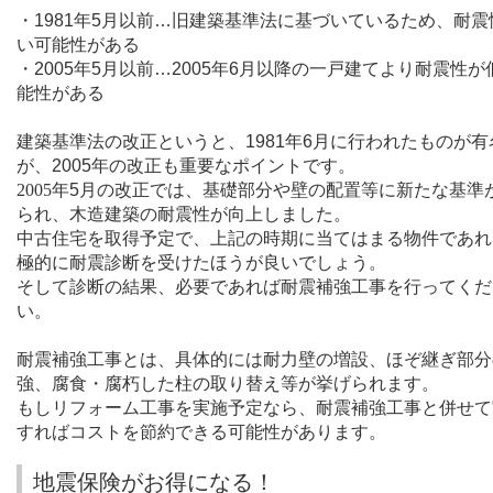
・
1981
年
5
月以前
…
旧建築基準法に基づいているため、耐震
い可能性がある
・
2005
年
5
月以前
…2005
年
6
月以降の一戸建てより耐震性が
能性がある
建築基準法の改正というと、
1981
年
6
月に行われたものが有
が、
2005
年の改正も重要なポイントです。
2005
年
5
月の改正では、基礎部分や壁の配置等に新たな基準
られ、木造建築の耐震性が向上しました。
中古住宅を取得予定で、上記の時期に当てはまる物件であれ
極的に耐震診断を受けたほうが良いでしょう。
そして診断の結果、必要であれば耐震補強工事を行ってくだ
い。
耐震補強工事とは、具体的には耐力壁の増設、ほぞ継ぎ部分
強、腐食・腐朽した柱の取り替え等が挙げられます。
もしリフォーム工事を実施予定なら、耐震補強工事と併せて
すればコストを節約できる可能性があります。
地震保険がお得になる！