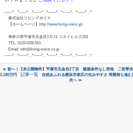
——*…*——*…*——*…*——*…*——*…*——*…*
株式会社リビングボイス
【ホームページ】
http://www.living-voice.jp/
神奈川県平塚市北金目1-5-11 スカイヒルズ102
TEL: 0120-028-551
Email: info@living-voice.co.jp
——*…*——*…*——*…*——*…*——*…*——*…*
≪ 前へ｜【未公開物件】平塚市北金目2丁目 建築条件なし売地 二世
記事一覧
3,180万円
自然あふれる横浜市泉区の住みやすさ 再開発も進む
次へ ≫