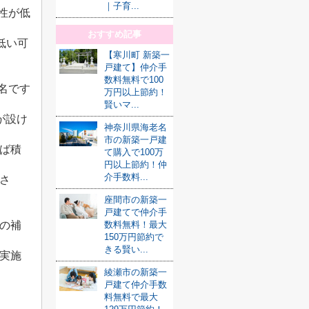
｜子育...
性が低
おすすめ記事
低い可
【寒川町 新築一
戸建て】仲介手
数料無料で100
名です
万円以上節約！
賢いマ...
が設け
神奈川県海老名
市の新築一戸建
ば積
て購入で100万
円以上節約！仲
介手数料...
さ
座間市の新築一
戸建てで仲介手
数料無料！最大
の補
150万円節約で
きる賢い...
実施
綾瀬市の新築一
戸建て仲介手数
料無料で最大