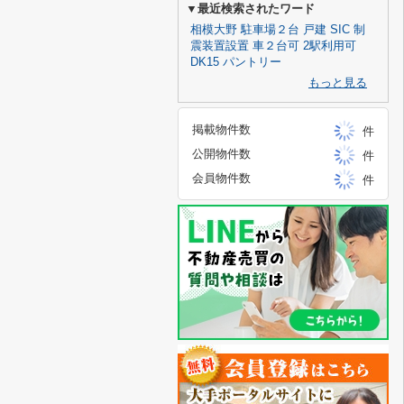
▼最近検索されたワード
相模大野
駐車場２台
戸建
SIC
制
震装置設置
車２台可
2駅利用可
DK15
パントリー
もっと見る
掲載物件数
件
公開物件数
件
会員物件数
件