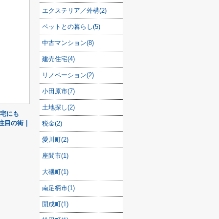
エクステリア／外構(2)
ペットとの暮らし(5)
中古マンション(8)
建売住宅(4)
リノベーション(2)
小田原市(7)
土地探し(2)
帯住宅にも
注目の街｜
税金(2)
愛川町(2)
座間市(1)
大磯町(1)
南足柄市(1)
開成町(1)