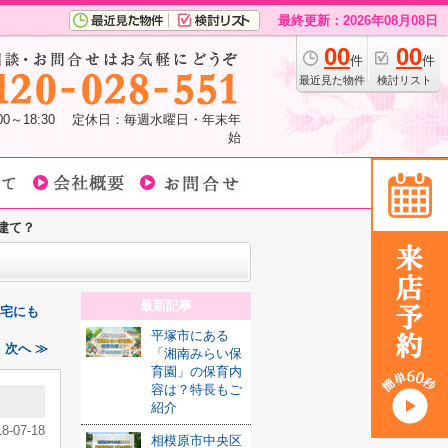
最終更新：2026年08月08日
00
00
件
件
最近見た物件
検討リスト
:00～18:30 定休日：毎週水曜日・年末年
始
建て？
最新記事
帯住宅にも
平塚市にある
次へ ≫
「湘南みらい保
育園」の保育内
容は？特長もご
紹介
18-07-18
相模原市中央区