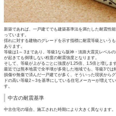
新築であれば、一戸建てでも建築基準法を満たした耐震性能
っています。
揺れに対する建物のグレードを示す指標に耐震等級というも
あります。
等級は
1
～
3
まであり、等級
1
なら阪神・淡路大震災レベルの
が起きても倒壊しない程度の耐震強度となります。
そして、等級が上がるごとに強度が
1.25
倍、
1.5
倍と増しま
最近では熊本地震で全半壊が多発した地域でも、等級
3
では
損傷や無傷で済んだ一戸建てが多く、そういった現状からグ
ドの高い等級
2
～
3
を基準にしている住宅メーカーが増えて
す。
中古の耐震基準
中古住宅の場合、施工された時期により大きく異なります。