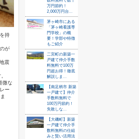
数料無料で数十
万円節約！
2,000万円台...
茅ヶ崎市にある
「茅ヶ崎看護専
門学校」の概
を持
要！学部や特徴
もご紹介
のが
二宮町の新築一
戸建て仲介手数
地震
料無料で100万
円超お得！徹底
す。
解説しま...
軽微な
【南足柄市 新築
レー
一戸建て】仲介
いま
手数料無料で
100万円節約！
失敗しな...
【大磯町】新築
一戸建て仲介手
数料無料の仕組
みと賢い活用法