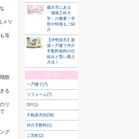
藤沢市にある
な
「湘南工科大
学」の概要！学
るメリ
部や特徴もご紹
介
も等
【伊勢原市】新
築一戸建て仲介
手数料無料の仕
組みと賢い購入
方法！...
カテゴリ
飛散
一戸建て(7)
きる
リフォーム(7)
のリ
DIY(1)
で
不動産売却(38)
仲介手数料(1)
ング
二宮町(2)