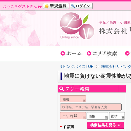
ようこそ
ゲスト
さん
リビングボイスTOP
>
株式会社リビン
地震に負けない耐震性能が
種別
エリア| 駅
価格
面積
-
件該当