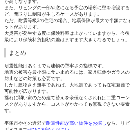
が高くなります。
また、リビングの一部や窓になる予定の場所に壁を増設する
ど、間取りに制限が生じるケースがあります。
ただ、耐震等級
3
の住宅の場合、地震保険が最大で半額にな
ットがあります。
大災害が発生する度に保険料率は上がっていますから、今後
級により保険料負担額の差はますます大きくなるでしょう。
まとめ
耐震性能はあくまでも建物の堅牢さの指標です。
地震の被害を最小限に食い止めるには、家具転倒やガラスの
防止などの対策も必要です。
しかし建物さえ無事であれば、大地震であっても在宅避難で
可能性が広がります。
揺れに弱い家のため建て替えを余儀なくされれば二重ローン
スクがありますから、コストがかかっても無視できない要素
す。
平塚市やその近郊で
耐震性能が高い物件をお探し
なら、リビ
ボイスまで
ぜひご相談ください
。