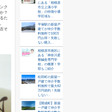
にある「相模原
ンク
市立上溝小学
校」の特徴や通
か？
学区域を...
るた
。
平塚駅の新築戸
古そ
建てが仲介手数
料無料で100万
円お得！失敗し
ない購入...
相模原市南区に
ある「神奈川柔
整鍼灸専門学
校」の概要！学
部もご紹介
松田町の新築一
戸建て仲介手数
料無料で最大82
万円節約！失敗
しない...
【開成町】新築
一戸建て仲介手