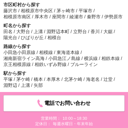
市区町村から探す
藤沢市
/
相模原市中央区
/
茅ヶ崎市
/
平塚市
/
相模原市南区
/
厚木市
/
座間市
/
綾瀬市
/
秦野市
/
伊勢原市
町名から探す
田名
/
大野台
/
上溝
/
淵野辺本町
/
立野台
/
香川
/
大鋸
/
陽光台
/
ひばりが丘
/
相模台
路線から探す
小田急小田原線
/
相模線
/
東海道本線
/
湘南新宿ライン高海
/
小田急江ノ島線
/
横浜線
/
相鉄本線
/
京王相模原線
/
相鉄いずみ野線
/
ブルーライン
駅から探す
平塚
/
茅ケ崎
/
橋本
/
本厚木
/
北茅ケ崎
/
海老名
/
辻堂
/
淵野辺
/
上溝
/
矢部
電話でお問い合わせ
営業時間：
10:00～18:30
定休日：
毎週水曜日・年末年始