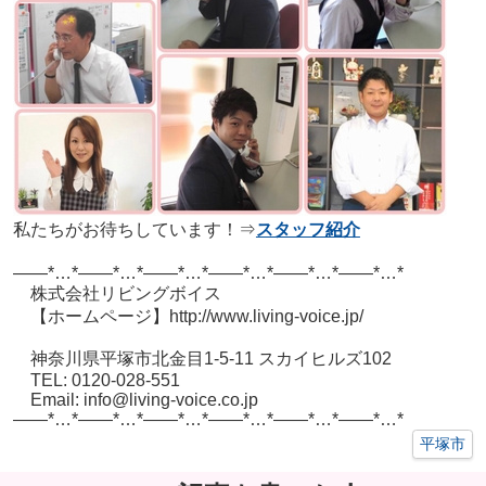
私たちがお待ちしています！⇒
スタッフ紹介
——*…*——*…*——*…*——*…*——*…*——*…*
株式会社リビングボイス
【ホームページ】http://www.living-voice.jp/
神奈川県平塚市北金目1-5-11 スカイヒルズ102
TEL: 0120-028-551
Email: info@living-voice.co.jp
——*…*——*…*——*…*——*…*——*…*——*…*
平塚市