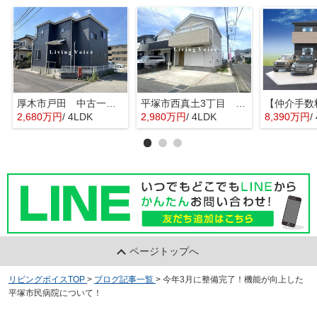
厚木市戸田 中古一戸建て
平塚市西真土3丁目 中古一戸建て
2,680万円
/ 4LDK
2,980万円
/ 4LDK
8,390万円
/
ページトップへ
リビングボイスTOP
>
ブログ記事一覧
>
今年3月に整備完了！機能が向上した
平塚市民病院について！