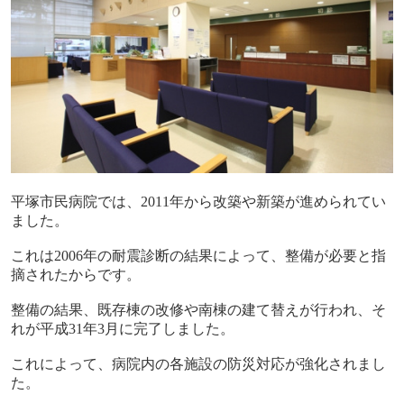
平塚市民病院では、
2011
年から改築や新築が進められてい
ました。
これは
2006
年の耐震診断の結果によって、整備が必要と指
摘されたからです。
整備の結果、既存棟の改修や南棟の建て替えが行われ、そ
れが平成
31
年
3
月に完了しました。
これによって、病院内の各施設の防災対応が強化されまし
た。