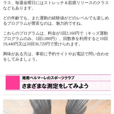
ラス、毎週金曜日にはストレッチ＆筋膜リリースのクラス
などもあります。
どの年齢でも、また運動の経験値がどのレベルでも楽しめ
るプログラムが豊富なのは、魅力的ですね。
これらのプログラムは、料金が
1
回
2,160
円で（キッズ運動
プログラムのみ、
1
回
1,080
円）、回数券を利用すると
10
回
19,440
円又は
20
回
36,720
円で受けられます。
興味がある方は、事前に予約サイトやお電話で問い合わせ
をしてみましょう。