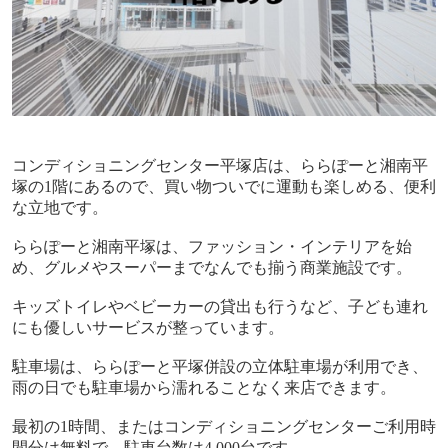
コンディショニングセンター平塚店は、ららぽーと湘南平
塚の
1
階にあるので、買い物ついでに運動も楽しめる、便利
な立地です。
ららぽーと湘南平塚は、ファッション・インテリアを始
め、グルメやスーパーまでなんでも揃う商業施設です。
キッズトイレやベビーカーの貸出も行うなど、子ども連れ
にも優しいサービスが整っています。
駐車場は、ららぽーと平塚併設の立体駐車場が利用でき、
雨の日でも駐車場から濡れることなく来店できます。
最初の
1
時間、またはコンディショニングセンターご利用時
間分は無料で、駐車台数は
4,000
台です。