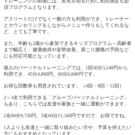
トレーニングの前後には、変化を知るために初回測定も必
須プログラムとなります。
アスリートだけでなく一般の方も利用ができ、トレーナー
とカウンセリングをしながらメニュー作りもしてくれるな
ど、とても丁寧です。
また、年齢も
2
歳から参加できるキッズプログラム～高齢者
まで幅広く、健康維持や姿勢改善、肩こり腰痛の予防など
にも対応可能となっています。
個人のパーソナルトレーニングでは、
1
回
30
分
3,240
円から
利用でき、
45
分
4,860
円、
60
分
6,840
円です。
お得な回数券も用意されています。（
4
回・
8
回・
12
回）
2
～
3
名で利用できる「グループパーソナルトレーニング」
もあり、こちらでは友達や家族と一緒に運動ができます。
2
名
60
分
9,720
円、
3
名
60
分
11,340
円ですので、お得ですね。
1
人よりも友達と一緒に取り組みたい方や、予算を抑えたい
方にもおすすめとなっています。