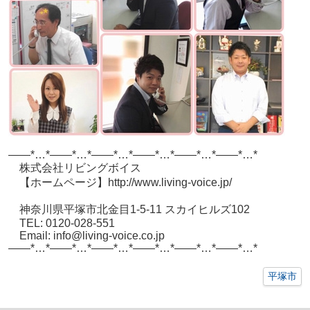
——*…*——*…*——*…*——*…*——*…*——*…*
株式会社リビングボイス
【ホームページ】http://www.living-voice.jp/
神奈川県平塚市北金目1-5-11 スカイヒルズ102
TEL: 0120-028-551
Email: info@living-voice.co.jp
——*…*——*…*——*…*——*…*——*…*——*…*
平塚市