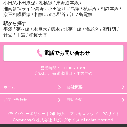
小田急小田原線
/
相模線
/
東海道本線
/
湘南新宿ライン高海
/
小田急江ノ島線
/
横浜線
/
相鉄本線
/
京王相模原線
/
相鉄いずみ野線
/
江ノ島電鉄
駅から探す
平塚
/
茅ケ崎
/
本厚木
/
橋本
/
北茅ケ崎
/
海老名
/
淵野辺
/
辻堂
/
上溝
/
相模大野
電話でお問い合わせ
営業時間：
10:00～18:30
定休日：
毎週水曜日・年末年始
ホーム
会社概要
お問い合わせ
来店予約
プライバシーポリシー
利用規約
アクセスマップ
PCサイト
Copyright(c) 株式会社リビングボイス All rights reserved.