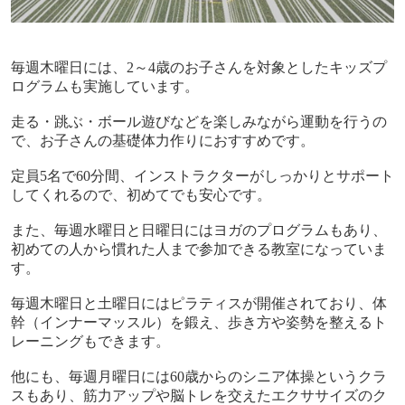
毎週木曜日には、
2
～
4
歳のお子さんを対象としたキッズプ
ログラムも実施しています。
走る・跳ぶ・ボール遊びなどを楽しみながら運動を行うの
で、お子さんの基礎体力作りにおすすめです。
定員
5
名で
60
分間、インストラクターがしっかりとサポート
してくれるので、初めてでも安心です。
また、毎週水曜日と日曜日にはヨガのプログラムもあり、
初めての人から慣れた人まで参加できる教室になっていま
す。
毎週木曜日と土曜日にはピラティスが開催されており、体
幹（インナーマッスル）を鍛え、歩き方や姿勢を整えるト
レーニングもできます。
他にも、毎週月曜日には
60
歳からのシニア体操というクラ
スもあり、筋力アップや脳トレを交えたエクササイズのク