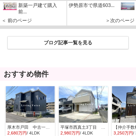
新築一戸建て購入
伊勢原市で県道603...
前...
＜ 前のページ
＞次のページ
ブログ記事一覧を見る
おすすめ物件
厚木市戸田 中古一戸建て
平塚市西真土3丁目 中古一戸建て
2,680万円
/ 4LDK
2,980万円
/ 4LDK
3,250万円
/