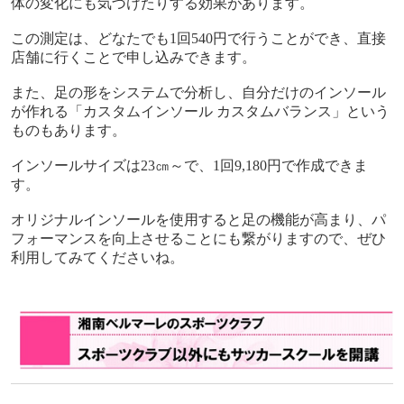
体の変化にも気づけたりする効果があります。
この測定は、どなたでも
1
回
540
円で行うことができ、直接
店舗に行くことで申し込みできます。
また、足の形をシステムで分析し、自分だけのインソール
が作れる「カスタムインソール カスタムバランス」という
ものもあります。
インソールサイズは
23
㎝～で、
1
回
9,180
円で作成できま
す。
オリジナルインソールを使用すると足の機能が高まり、パ
フォーマンスを向上させることにも繋がりますので、ぜひ
利用してみてくださいね。