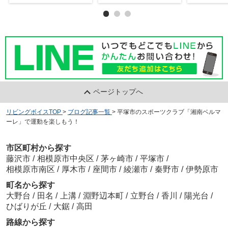
ページトップへ
リビングボイスTOP
>
ブログ記事一覧
>
平塚市のスポーツクラブ「湘南ベルマ
ーレ」で運動を楽しもう！
市区町村から探す
藤沢市
/
相模原市中央区
/
茅ヶ崎市
/
平塚市
/
相模原市南区
/
厚木市
/
座間市
/
綾瀬市
/
秦野市
/
伊勢原市
町名から探す
大野台
/
田名
/
上溝
/
淵野辺本町
/
立野台
/
香川
/
陽光台
/
ひばりが丘
/
大鋸
/
高田
路線から探す