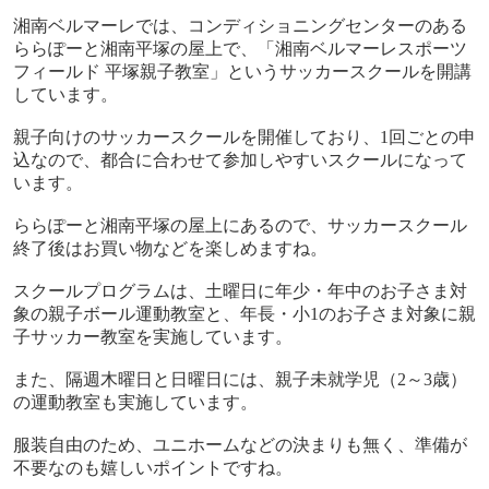
湘南ベルマーレでは、コンディショニングセンターのある
ららぽーと湘南平塚の屋上で、「湘南ベルマーレスポーツ
フィールド 平塚親子教室」というサッカースクールを開講
しています。
親子向けのサッカースクールを開催しており、
1
回ごとの申
込なので、都合に合わせて参加しやすいスクールになって
います。
ららぽーと湘南平塚の屋上にあるので、サッカースクール
終了後はお買い物などを楽しめますね。
スクールプログラムは、土曜日に年少・年中のお子さま対
象の親子ボール運動教室と、年長・小
1
のお子さま対象に親
子サッカー教室を実施しています。
また、隔週木曜日と日曜日には、親子未就学児（
2
～
3
歳）
の運動教室も実施しています。
服装自由のため、ユニホームなどの決まりも無く、準備が
不要なのも嬉しいポイントですね。