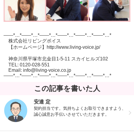
——*…*——*…*——*…*——*…*——*…*——*…*
株式会社リビングボイス
【ホームページ】http://www.living-voice.jp/
神奈川県平塚市北金目1-5-11 スカイヒルズ102
TEL: 0120-028-551
Email: info@living-voice.co.jp
——*…*——*…*——*…*——*…*——*…*——*…*
この記事を書いた人
安達 定
契約担当です。気持ちよくお取引できますよう、
誠心誠意お手伝いさせていただきます。