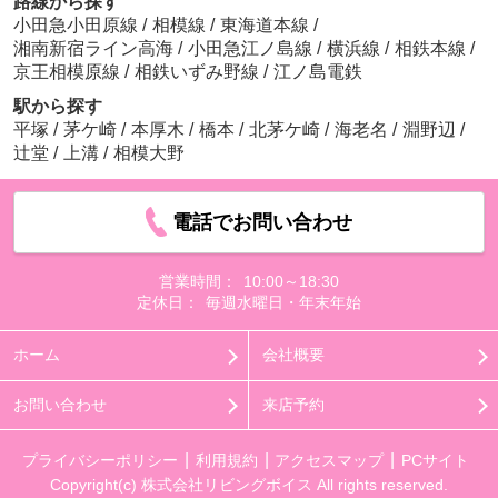
路線から探す
小田急小田原線
/
相模線
/
東海道本線
/
湘南新宿ライン高海
/
小田急江ノ島線
/
横浜線
/
相鉄本線
/
京王相模原線
/
相鉄いずみ野線
/
江ノ島電鉄
駅から探す
平塚
/
茅ケ崎
/
本厚木
/
橋本
/
北茅ケ崎
/
海老名
/
淵野辺
/
辻堂
/
上溝
/
相模大野
電話でお問い合わせ
営業時間：
10:00～18:30
定休日：
毎週水曜日・年末年始
ホーム
会社概要
お問い合わせ
来店予約
プライバシーポリシー
利用規約
アクセスマップ
PCサイト
Copyright(c) 株式会社リビングボイス All rights reserved.