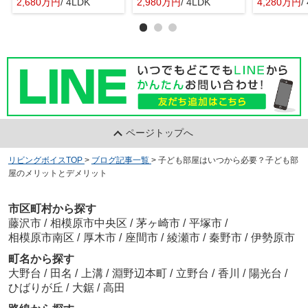
2,680万円
/ 4LDK
2,980万円
/ 4LDK
4,280万円
/
ページトップへ
リビングボイスTOP
>
ブログ記事一覧
>
子ども部屋はいつから必要？子ども部
屋のメリットとデメリット
市区町村から探す
藤沢市
/
相模原市中央区
/
茅ヶ崎市
/
平塚市
/
相模原市南区
/
厚木市
/
座間市
/
綾瀬市
/
秦野市
/
伊勢原市
町名から探す
大野台
/
田名
/
上溝
/
淵野辺本町
/
立野台
/
香川
/
陽光台
/
ひばりが丘
/
大鋸
/
高田