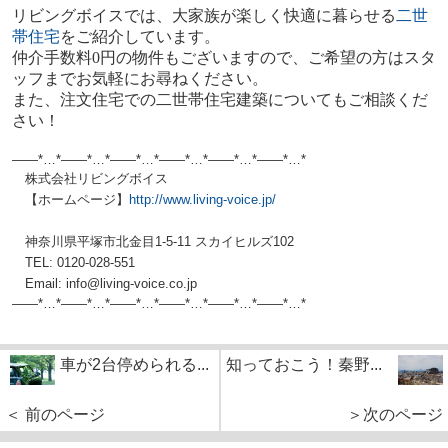
リビングボイスでは、大家族が楽しく快適に暮らせる
二世
帯住宅
をご紹介しています。
仲介手数料
0
円の物件もございますので、ご希望の方はスタ
ッフまでお気軽にお尋ねください。
また、注文住宅での二世帯住宅建築についてもご相談くだ
さい！
——*…*——*…*——*…*——*…*——*…*——*…*
株式会社リビングボイス
【ホームページ】
http://www.living-voice.jp/
神奈川県平塚市北金目1-5-11 スカイヒルズ102
TEL: 0120-028-551
Email: info@living-voice.co.jp
——*…*——*…*——*…*——*…*——*…*——*
…*
車が2台停められる...
知っておこう！秦野...
＜ 前のページ
＞次のページ