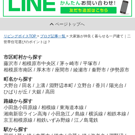
ページトップへ
リビングボイスTOP
>
ブログ記事一覧
>
大家族が仲良く暮らせる一戸建て｜二
世帯住宅選びのポイントは？
市区町村から探す
藤沢市
/
相模原市中央区
/
茅ヶ崎市
/
平塚市
/
相模原市南区
/
厚木市
/
座間市
/
綾瀬市
/
秦野市
/
伊勢原市
町名から探す
大野台
/
田名
/
上溝
/
淵野辺本町
/
立野台
/
香川
/
陽光台
/
ひばりが丘
/
大鋸
/
高田
路線から探す
小田急小田原線
/
相模線
/
東海道本線
/
湘南新宿ライン高海
/
小田急江ノ島線
/
横浜線
/
相鉄本線
/
京王相模原線
/
相鉄いずみ野線
/
江ノ島電鉄
駅から探す