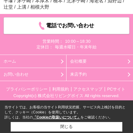
平塚
/
茅ケ崎
/
本厚木
/
橋本
/
北茅ケ崎
/
海老名
/
淵野辺
/
辻堂
/
上溝
/
相模大野
電話でお問い合わせ
営業時間：
10:00～18:30
定休日：
毎週水曜日・年末年始
ホーム
会社概要
お問い合わせ
来店予約
プライバシーポリシー
利用規約
アクセスマップ
PCサイト
Copyright(c) 株式会社リビングボイス All rights reserved.
当サイトでは、お客様の当サイト利用状況把握、サービス向上検討を目的と
して、クッキー（Cookie）を使用しています。
詳しくは、当社の
「Cookieの取扱いについて」
をご確認ください。
閉じる