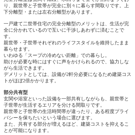
り、親世帯と子世帯が完全に別々に暮らす間取りです。上
下分離型・または左右分離型があります。
一戸建て二世帯住宅の完全分離型のメリットは、生活が完
全に分かれているので互いに干渉しあわずに済むことで
す。
親世帯・子世帯それぞれのライフスタイルを維持したまま
暮らせます。
いわゆる「スープの冷めない距離」での暮らし。
助けが必要な時にはすぐに声をかけられるので、協力しな
がら生活できます。
デメリットとしては、設備が
2軒分
必要になるため建築コス
トがほぼ
2
倍かかります。
部分共有型
玄関や浴室といった設備を一部共有しながらも、親世帯と
子世帯が生活するエリアを分ける間取りです。
親世帯と子世帯の生活時間帯が違ったり、ある程度プライ
バシーを保ちたいという場合に選びます。
また、共有する部分が増えるほど、建築コストを抑えるこ
とが可能になります。