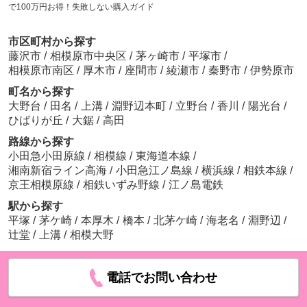
で100万円お得！失敗しない購入ガイド
市区町村から探す
藤沢市
/
相模原市中央区
/
茅ヶ崎市
/
平塚市
/
相模原市南区
/
厚木市
/
座間市
/
綾瀬市
/
秦野市
/
伊勢原市
町名から探す
大野台
/
田名
/
上溝
/
淵野辺本町
/
立野台
/
香川
/
陽光台
/
ひばりが丘
/
大鋸
/
高田
路線から探す
小田急小田原線
/
相模線
/
東海道本線
/
湘南新宿ライン高海
/
小田急江ノ島線
/
横浜線
/
相鉄本線
/
京王相模原線
/
相鉄いずみ野線
/
江ノ島電鉄
駅から探す
平塚
/
茅ケ崎
/
本厚木
/
橋本
/
北茅ケ崎
/
海老名
/
淵野辺
/
辻堂
/
上溝
/
相模大野
電話でお問い合わせ