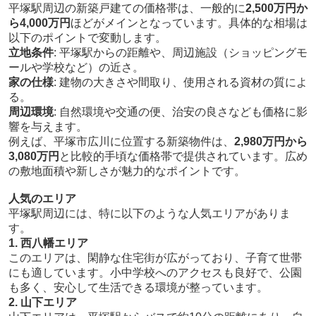
平塚駅周辺の新築戸建ての価格帯は、一般的に
2,500万円か
ら4,000万円
ほどがメインとなっています。具体的な相場は
以下のポイントで変動します。
立地条件
: 平塚駅からの距離や、周辺施設（ショッピングモ
ールや学校など）の近さ。
家の仕様
: 建物の大きさや間取り、使用される資材の質によ
る。
周辺環境
: 自然環境や交通の便、治安の良さなども価格に影
響を与えます。
例えば、平塚市広川に位置する新築物件は、
2,980万円から
3,080万円
と比較的手頃な価格帯で提供されています。広め
の敷地面積や新しさが魅力的なポイントです。
人気のエリア
平塚駅周辺には、特に以下のような人気エリアがありま
す。
1. 西八幡エリア
このエリアは、閑静な住宅街が広がっており、子育て世帯
にも適しています。小中学校へのアクセスも良好で、公園
も多く、安心して生活できる環境が整っています。
2. 山下エリア