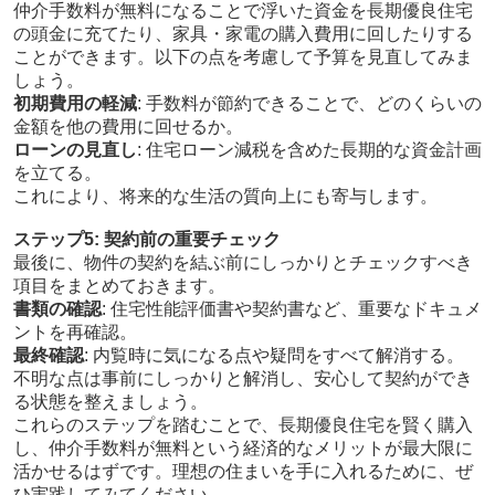
仲介手数料が無料になることで浮いた資金を長期優良住宅
の頭金に充てたり、家具・家電の購入費用に回したりする
ことができます。以下の点を考慮して予算を見直してみま
しょう。
初期費用の軽減
: 手数料が節約できることで、どのくらいの
金額を他の費用に回せるか。
ローンの見直し
: 住宅ローン減税を含めた長期的な資金計画
を立てる。
これにより、将来的な生活の質向上にも寄与します。
ステップ5: 契約前の重要チェック
最後に、物件の契約を結ぶ前にしっかりとチェックすべき
項目をまとめておきます。
書類の確認
: 住宅性能評価書や契約書など、重要なドキュメ
ントを再確認。
最終確認
: 内覧時に気になる点や疑問をすべて解消する。
不明な点は事前にしっかりと解消し、安心して契約ができ
る状態を整えましょう。
これらのステップを踏むことで、長期優良住宅を賢く購入
し、仲介手数料が無料という経済的なメリットが最大限に
活かせるはずです。理想の住まいを手に入れるために、ぜ
ひ実践してみてください。