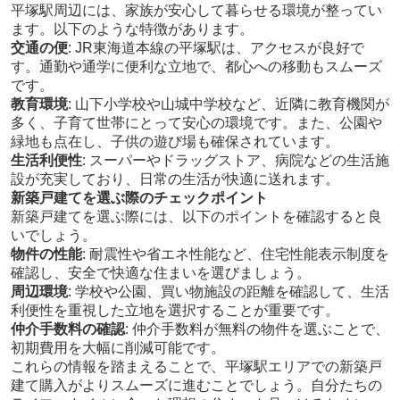
平塚駅周辺には、家族が安心して暮らせる環境が整ってい
ます。以下のような特徴があります。
交通の便
: JR東海道本線の平塚駅は、アクセスが良好で
す。通勤や通学に便利な立地で、都心への移動もスムーズ
です。
教育環境
: 山下小学校や山城中学校など、近隣に教育機関が
多く、子育て世帯にとって安心の環境です。また、公園や
緑地も点在し、子供の遊び場も確保されています。
生活利便性
: スーパーやドラッグストア、病院などの生活施
設が充実しており、日常の生活が快適に送れます。
新築戸建てを選ぶ際のチェックポイント
新築戸建てを選ぶ際には、以下のポイントを確認すると良
いでしょう。
物件の性能
: 耐震性や省エネ性能など、住宅性能表示制度を
確認し、安全で快適な住まいを選びましょう。
周辺環境
: 学校や公園、買い物施設の距離を確認して、生活
利便性を重視した立地を選択することが重要です。
仲介手数料の確認
: 仲介手数料が無料の物件を選ぶことで、
初期費用を大幅に削減可能です。
これらの情報を踏まえることで、平塚駅エリアでの新築戸
建て購入がよりスムーズに進むことでしょう。自分たちの