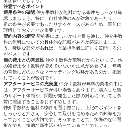
業が多いでしょう。
注意すべきポイント
適用条件の確認
仲介手数料が無料になる条件をしっかり確
認しましょう。特に、自社物件のみが対象であったり、一
定の条件が必要であったりするケースがあるため、事前に
理解しておくことが重要です。
契約内容の精査
契約書にはしっかりと目を通し、仲介手数
料の無料についての具体的な記載があるか確認しましょ
う。曖昧な部分があれば、営業担当者に詳しく質問するの
がベストです。
他の費用との関連性
仲介手数料が無料だからといって、他
の諸費用や手数料が増えていないか注意が必要です。無料
の背景にどのようなマーケティング戦略があるのか、把握
しておくことが賢明です。
アフターサービスの充実度
仲介手数料が無料の業者の中に
は、アフターサービスが薄い場合もあります。購入した後
のサポート体制や、問題が発生した際の対応についても事
前に確認することをおすすめします。
仲介手数料が無料の物件を選ぶ際には、上記のポイントを
しっかりと押さえ、安心して取引を進めるための知識を持
っておくことが大切です。そうすることで、後悔のない選
択ができ、快適な新生活が待っていることでしょう。