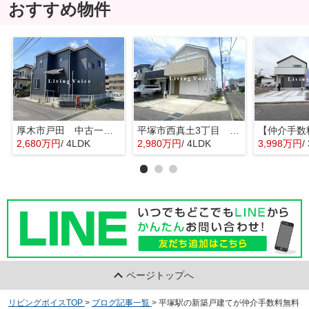
おすすめ物件
厚木市戸田 中古一戸建て
平塚市西真土3丁目 中古一戸建て
2,680万円
/ 4LDK
2,980万円
/ 4LDK
3,998万円
/
ページトップへ
リビングボイスTOP
>
ブログ記事一覧
>
平塚駅の新築戸建てが仲介手数料無料