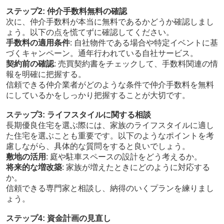
ステップ2: 仲介手数料無料の確認
次に、仲介手数料が本当に無料であるかどうか確認しまし
ょう。以下の点を慌てずに確認してください。
手数料の適用条件
: 自社物件である場合や特定イベントに基
づくキャンペーン。通年行われている自社サービス。
契約前の確認
: 売買契約書をチェックして、手数料関連の情
報を明確に把握する。
信頼できる仲介業者がどのような条件で仲介手数料を無料
にしているかをしっかり把握することが大切です。
ステップ3: ライフスタイルに関する相談
長期優良住宅を選ぶ際には、家族のライフスタイルに適し
た住宅を選ぶことも重要です。以下のようなポイントを考
慮しながら、具体的な質問をすると良いでしょう。
敷地の活用
: 庭や駐車スペースの設計をどう考えるか。
将来的な増改築
: 家族が増えたときにどのように対応する
か。
信頼できる専門家と相談し、納得のいくプランを練りまし
ょう。
ステップ4: 資金計画の見直し