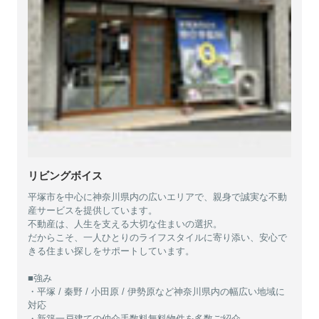
リビングボイス
平塚市を中心に神奈川県内の広いエリアで、親身で誠実な不動
産サービスを提供しています。
不動産は、人生を支える大切な住まいの選択。
だからこそ、一人ひとりのライフスタイルに寄り添い、安心で
きる住まい探しをサポートしています。
■強み
・平塚 / 秦野 / 小田原 / 伊勢原など神奈川県内の幅広い地域に
対応
・新築一戸建ての仲介手数料無料物件を多数ご紹介