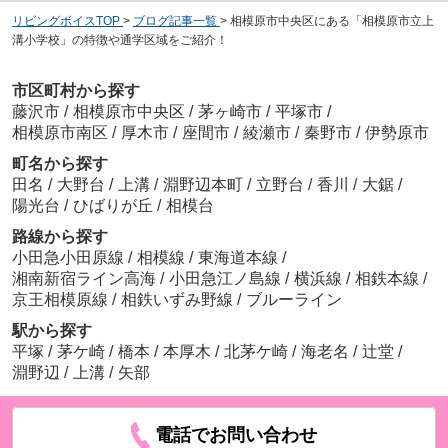
リビングボイスTOP
>
ブログ記事一覧
>
相模原市中央区にある「相模原市立上
溝小学校」の特徴や通学区域をご紹介！
市区町村から探す
藤沢市
/
相模原市中央区
/
茅ヶ崎市
/
平塚市
/
相模原市南区
/
厚木市
/
座間市
/
綾瀬市
/
秦野市
/
伊勢原市
町名から探す
田名
/
大野台
/
上溝
/
淵野辺本町
/
立野台
/
香川
/
大鋸
/
陽光台
/
ひばりが丘
/
相模台
路線から探す
小田急小田原線
/
相模線
/
東海道本線
/
湘南新宿ライン高海
/
小田急江ノ島線
/
横浜線
/
相鉄本線
/
京王相模原線
/
相鉄いずみ野線
/
ブルーライン
駅から探す
平塚
/
茅ケ崎
/
橋本
/
本厚木
/
北茅ケ崎
/
海老名
/
辻堂
/
淵野辺
/
上溝
/
矢部
電話でお問い合わせ