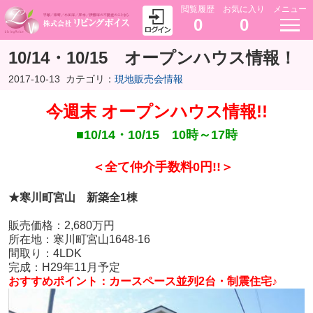
閲覧履歴
お気に入り
メニュー
0
0
10/14・10/15 オープンハウス情報！
2017-10-13
カテゴリ：
現地販売会情報
今週末 オープンハウス情報!!
■10/14・10/15 10時～17時
＜全て仲介手数料0円!!＞
★寒川町宮山 新築全1棟
販売価格：2,680万円
所在地：寒川町宮山1648-16
間取り：4LDK
完成：H29年11月予定
おすすめポイント：カースペース並列2台・制震住宅♪