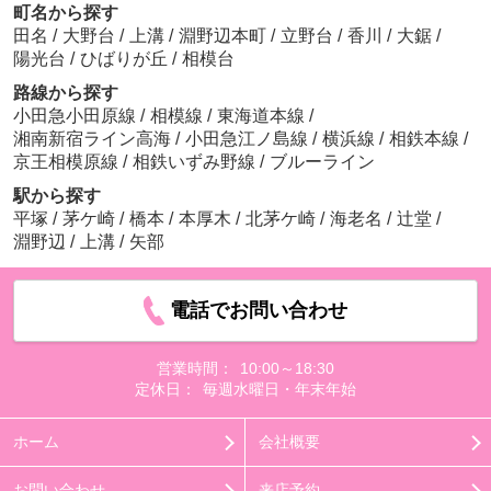
町名から探す
田名
/
大野台
/
上溝
/
淵野辺本町
/
立野台
/
香川
/
大鋸
/
陽光台
/
ひばりが丘
/
相模台
路線から探す
小田急小田原線
/
相模線
/
東海道本線
/
湘南新宿ライン高海
/
小田急江ノ島線
/
横浜線
/
相鉄本線
/
京王相模原線
/
相鉄いずみ野線
/
ブルーライン
駅から探す
平塚
/
茅ケ崎
/
橋本
/
本厚木
/
北茅ケ崎
/
海老名
/
辻堂
/
淵野辺
/
上溝
/
矢部
電話でお問い合わせ
営業時間：
10:00～18:30
定休日：
毎週水曜日・年末年始
ホーム
会社概要
お問い合わせ
来店予約