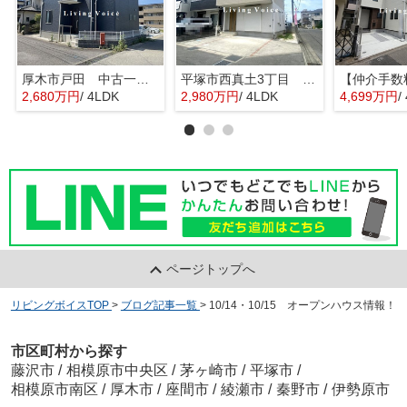
厚木市戸田 中古一戸建て
平塚市西真土3丁目 中古一戸建て
2,680万円
/ 4LDK
2,980万円
/ 4LDK
4,699万円
/
ページトップへ
リビングボイスTOP
>
ブログ記事一覧
>
10/14・10/15 オープンハウス情報！
市区町村から探す
藤沢市
/
相模原市中央区
/
茅ヶ崎市
/
平塚市
/
相模原市南区
/
厚木市
/
座間市
/
綾瀬市
/
秦野市
/
伊勢原市