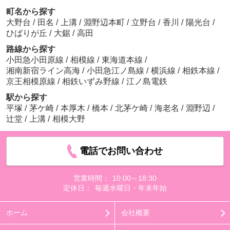
町名から探す
大野台
/
田名
/
上溝
/
淵野辺本町
/
立野台
/
香川
/
陽光台
/
ひばりが丘
/
大鋸
/
高田
路線から探す
小田急小田原線
/
相模線
/
東海道本線
/
湘南新宿ライン高海
/
小田急江ノ島線
/
横浜線
/
相鉄本線
/
京王相模原線
/
相鉄いずみ野線
/
江ノ島電鉄
駅から探す
平塚
/
茅ケ崎
/
本厚木
/
橋本
/
北茅ケ崎
/
海老名
/
淵野辺
/
辻堂
/
上溝
/
相模大野
電話でお問い合わせ
営業時間：
10:00～18:30
定休日：
毎週水曜日・年末年始
ホーム
会社概要