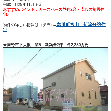
完成：H29年11月予定
おすすめポイント：カースペース並列2台・安心の制震住
宅♪
寒川町宮山 新築分譲住
物件の詳しい情報はコチラ♪→
宅
★秦野市下大槻 第5 新築全2棟 各2,280万円