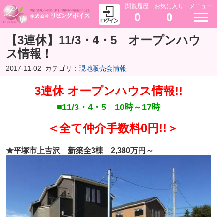
閲覧履歴
お気に入り
メニュー
0
0
【3連休】11/3・4・5 オープンハウ
ス情報！
2017-11-02
カテゴリ：
現地販売会情報
3連休 オープンハウス情報!!
■11/3・4・5 10時～17時
＜全て仲介手数料0円!!＞
★平塚市上吉沢 新築全3棟 2,380万円～