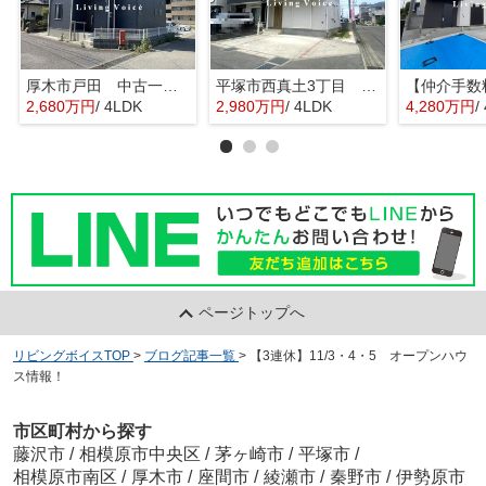
厚木市戸田 中古一戸建て
平塚市西真土3丁目 中古一戸建て
2,680万円
/ 4LDK
2,980万円
/ 4LDK
4,280万円
/
ページトップへ
リビングボイスTOP
>
ブログ記事一覧
>
【3連休】11/3・4・5 オープンハウ
ス情報！
市区町村から探す
藤沢市
/
相模原市中央区
/
茅ヶ崎市
/
平塚市
/
相模原市南区
/
厚木市
/
座間市
/
綾瀬市
/
秦野市
/
伊勢原市