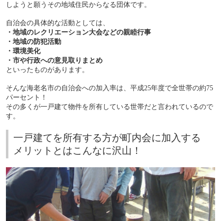
しようと願うその地域住民からなる団体です。
自治会の具体的な活動としては、
・地域のレクリエーション大会などの親睦行事
・地域の防犯活動
・環境美化
・市や行政への意見取りまとめ
といったものがあります。
そんな海老名市の自治会への加入率は、平成
25
年度で全世帯の約
75
パーセント！
その多くが一戸建て物件を所有している世帯だと言われているので
す。
一戸建てを所有する方が町内会に加入する
メリットとはこんなに沢山！