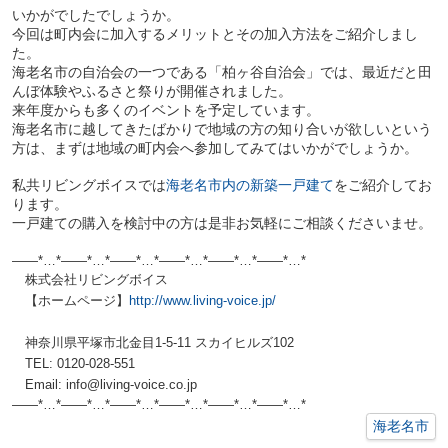
いかがでしたでしょうか。
今回は町内会に加入するメリットとその加入方法をご紹介しまし
た。
海老名市の自治会の一つである「柏ヶ谷自治会」では、最近だと田
んぼ体験やふるさと祭りが開催されました。
来年度からも多くのイベントを予定しています。
海老名市に越してきたばかりで地域の方の知り合いが欲しいという
方は、まずは地域の町内会へ参加してみてはいかがでしょうか。
私共リビングボイスでは
海老名市内の新築一戸建て
をご紹介してお
ります。
一戸建ての購入を検討中の方は是非お気軽にご相談くださいませ。
——*…*——*…*——*…*——*…*——*…*——*…*
株式会社リビングボイス
【ホームページ】
http://www.living-voice.jp/
神奈川県平塚市北金目1-5-11 スカイヒルズ102
TEL: 0120-028-551
Email: info@living-voice.co.jp
——*…*——*…*——*…*——*…*——*…*——*
…*
海老名市