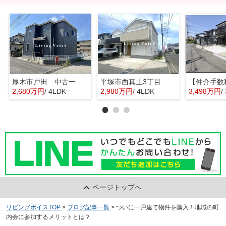
厚木市戸田 中古一戸建て
平塚市西真土3丁目 中古一戸建て
2,680万円
/ 4LDK
2,980万円
/ 4LDK
3,498万円
/
ページトップへ
リビングボイスTOP
>
ブログ記事一覧
>
ついに一戸建て物件を購入！地域の町
内会に参加するメリットとは？