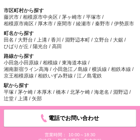
市区町村から探す
藤沢市
/
相模原市中央区
/
茅ヶ崎市
/
平塚市
/
相模原市南区
/
厚木市
/
座間市
/
綾瀬市
/
秦野市
/
伊勢原市
町名から探す
田名
/
大野台
/
上溝
/
香川
/
淵野辺本町
/
立野台
/
大鋸
/
ひばりが丘
/
陽光台
/
高田
路線から探す
小田急小田原線
/
相模線
/
東海道本線
/
湘南新宿ライン高海
/
小田急江ノ島線
/
横浜線
/
相鉄本線
/
京王相模原線
/
相鉄いずみ野線
/
江ノ島電鉄
駅から探す
平塚
/
茅ケ崎
/
本厚木
/
橋本
/
北茅ケ崎
/
海老名
/
淵野辺
/
辻堂
/
上溝
/
矢部
電話でお問い合わせ
営業時間：
10:00～18:30