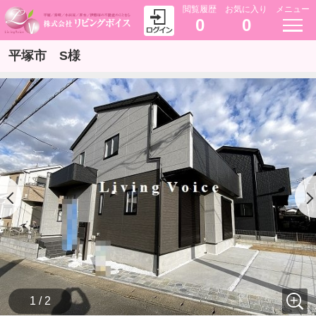
閲覧履歴
お気に入り
メニュー
0
0
平塚市 S様
1 / 2