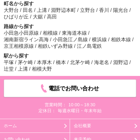
町名から探す
大野台
/
田名
/
上溝
/
淵野辺本町
/
立野台
/
香川
/
陽光台
/
ひばりが丘
/
大鋸
/
高田
路線から探す
小田急小田原線
/
相模線
/
東海道本線
/
湘南新宿ライン高海
/
小田急江ノ島線
/
横浜線
/
相鉄本線
/
京王相模原線
/
相鉄いずみ野線
/
江ノ島電鉄
駅から探す
平塚
/
茅ケ崎
/
本厚木
/
橋本
/
北茅ケ崎
/
海老名
/
淵野辺
/
辻堂
/
上溝
/
相模大野
電話でお問い合わせ
営業時間：
10:00～18:30
定休日：
毎週水曜日・年末年始
ホーム
会社概要
お問い合わせ
来店予約