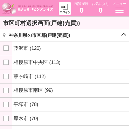
閲覧履歴
お気に入り
メニュー
0
0
市区町村選択画面(戸建(売買))
神奈川県の市区郡(戸建(売買))
藤沢市
(120)
相模原市中央区
(113)
茅ヶ崎市
(112)
相模原市南区
(99)
平塚市
(78)
厚木市
(70)