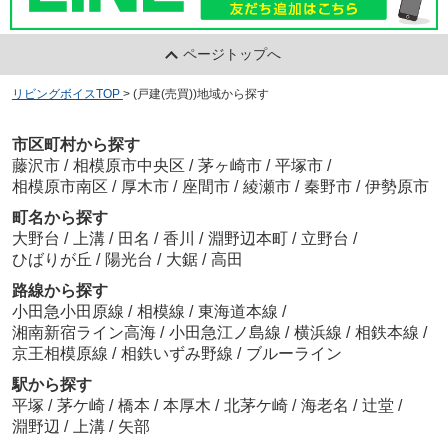
ページトップへ
リビングボイスTOP
>
(戸建(売買))地域から探す
市区町村から探す
藤沢市
/
相模原市中央区
/
茅ヶ崎市
/
平塚市
/
相模原市南区
/
厚木市
/
座間市
/
綾瀬市
/
秦野市
/
伊勢原市
町名から探す
大野台
/
上溝
/
田名
/
香川
/
淵野辺本町
/
立野台
/
ひばりが丘
/
陽光台
/
大鋸
/
高田
路線から探す
小田急小田原線
/
相模線
/
東海道本線
/
湘南新宿ライン高海
/
小田急江ノ島線
/
横浜線
/
相鉄本線
/
京王相模原線
/
相鉄いずみ野線
/
ブルーライン
駅から探す
平塚
/
茅ケ崎
/
橋本
/
本厚木
/
北茅ケ崎
/
海老名
/
辻堂
/
淵野辺
/
上溝
/
矢部