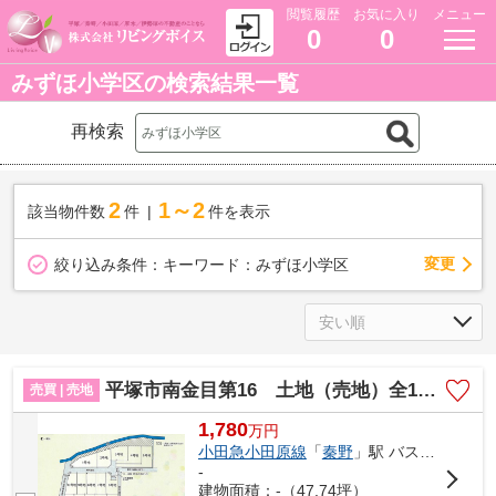
閲覧履歴
お気に入り
メニュー
0
0
みずほ小学区の検索結果一覧
再検索
2
1～2
該当物件数
件
件を表示
変更
絞り込み条件：
キーワード：みずほ小学区
平塚市南金目第16 土地（売地）全15区画
売買 | 売地
1,780
万
円
小田急小田原線
「
秦野
」駅 バス18分 「東海大学正門前」 停歩2分
-
建物面積：-（47.74坪）