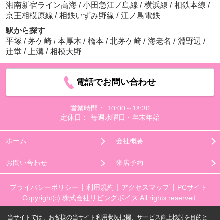
湘南新宿ライン高海
/
小田急江ノ島線
/
横浜線
/
相鉄本線
/
京王相模原線
/
相鉄いずみ野線
/
江ノ島電鉄
駅から探す
平塚
/
茅ケ崎
/
本厚木
/
橋本
/
北茅ケ崎
/
海老名
/
淵野辺
/
辻堂
/
上溝
/
相模大野
電話でお問い合わせ
営業時間：
10:00～18:30
定休日：
毎週水曜日・年末年始
ホーム
会社概要
お問い合わせ
来店予約
プライバシーポリシー
利用規約
アクセスマップ
PCサイト
Copyright(c) 株式会社リビングボイス All rights reserved.
当サイトでは、お客様の当サイト利用状況把握、サービス向上検討を目的と