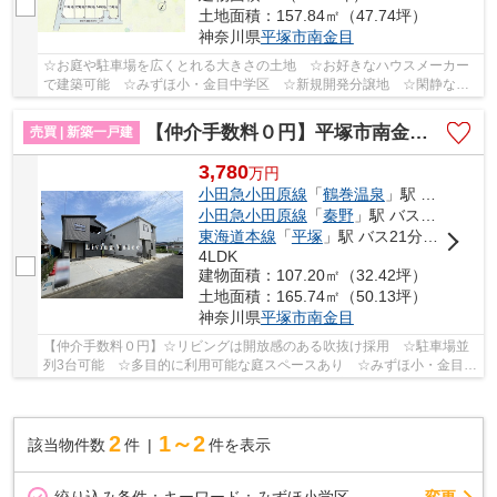
土地面積：157.84㎡（47.74坪）
神奈川県
平塚市
南金目
☆お庭や駐車場を広くとれる大きさの土地 ☆お好きなハウスメーカー
で建築可能 ☆みずほ小・金目中学区 ☆新規開発分譲地 ☆閑静な住
宅街♪ 【平塚市の土地（売地）のことならリビングボ...
【仲介手数料０円】平塚市南金目 新築一戸建て 全2棟
売買 | 新築一戸建
3,780
万
円
小田急小田原線
「
鶴巻温泉
」駅 バス12分 「青柳（神奈川県）」 停歩4分
小田急小田原線
「
秦野
」駅 バス15分 「青柳（神奈川県）」 停歩4分
東海道本線
「
平塚
」駅 バス21分 「青柳（神奈川県）」 停歩4分
4LDK
建物面積：107.20㎡（32.42坪）
土地面積：165.74㎡（50.13坪）
神奈川県
平塚市
南金目
【仲介手数料０円】☆リビングは開放感のある吹抜け採用 ☆駐車場並
列3台可能 ☆多目的に利用可能な庭スペースあり ☆みずほ小・金目中
学区 ☆天候に左右されないインナーバルコニー完...
2
1～2
該当物件数
件
件を表示
変更