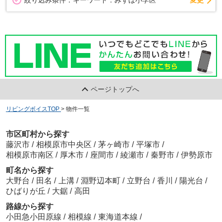
絞り込み条件：
キーワード：みずほ小学区
ページトップへ
リビングボイスTOP
>
物件一覧
市区町村から探す
藤沢市
/
相模原市中央区
/
茅ヶ崎市
/
平塚市
/
相模原市南区
/
厚木市
/
座間市
/
綾瀬市
/
秦野市
/
伊勢原市
町名から探す
大野台
/
田名
/
上溝
/
淵野辺本町
/
立野台
/
香川
/
陽光台
/
ひばりが丘
/
大鋸
/
高田
路線から探す
小田急小田原線
/
相模線
/
東海道本線
/