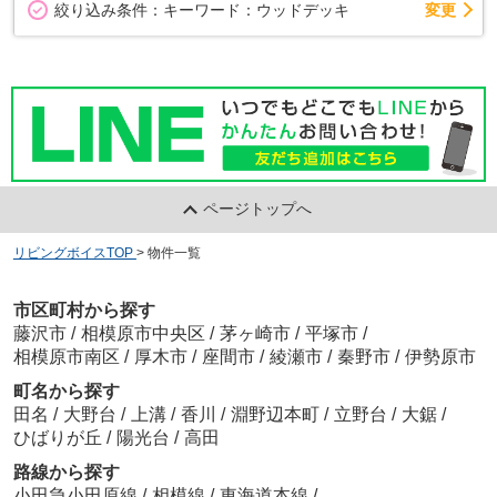
変更
絞り込み条件：
キーワード：ウッドデッキ
ページトップへ
リビングボイスTOP
>
物件一覧
市区町村から探す
藤沢市
/
相模原市中央区
/
茅ヶ崎市
/
平塚市
/
相模原市南区
/
厚木市
/
座間市
/
綾瀬市
/
秦野市
/
伊勢原市
町名から探す
田名
/
大野台
/
上溝
/
香川
/
淵野辺本町
/
立野台
/
大鋸
/
ひばりが丘
/
陽光台
/
高田
路線から探す
小田急小田原線
/
相模線
/
東海道本線
/