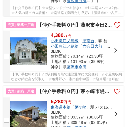
神奈川県
藤沢市
白旗
４丁目
【仲介手数料０円】☆大型ウッドデッキ付き♪ ☆駐車場スペース2台♪
☆人気の都市ガス設備♪ ☆南道路で陽当たり良好♪ 【藤沢市の中古戸建
てのことならリビングボイスにお任せ下さい！】
【仲介手数料０円】藤沢市今田2期 新築一戸建て
売買 | 新築一戸建
4,380
万
円
小田急江ノ島線
「
湘南台
」駅 徒歩18分
小田急江ノ島線
「
六会日大前
」駅 徒歩19分
3LDK
建物面積：79.14㎡（23.93坪）
土地面積：131.93㎡（39.9坪）
神奈川県
藤沢市
今田
【仲介手数料０円】☆2駅利用可能で通勤通学に大変便利 ☆小屋裏収納
など収納豊富な間取り ☆亀井野小・湘南台中学区 ☆駐車場2台可能
☆お庭スペースにはウッドデッキ完備 ☆経済的な...
【仲介手数料０円】茅ヶ崎市堤 新築一戸建て
売買 | 新築一戸建
5,280
万
円
東海道本線
「
茅ケ崎
」駅 バス15分 「堤坂下」 停歩4分
3LDK
建物面積：99.37㎡（30.05坪）
土地面積：309.48㎡（93.61坪）