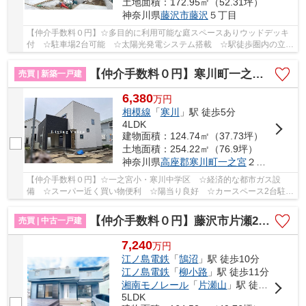
土地面積：172.95㎡（52.31坪）
神奈川県
藤沢市
藤沢
５丁目
【仲介手数料０円】☆多目的に利用可能な庭スペースありウッドデッキ
付 ☆駐車場2台可能 ☆太陽光発電システム搭載 ☆駅徒歩圏内の立
地 ☆本町小・第一中学区 ☆リビングは開放感のある...
【仲介手数料０円】寒川町一之宮2丁目 新築一戸建て
売買 | 新築一戸建
6,380
万
円
相模線
「
寒川
」駅 徒歩5分
4LDK
建物面積：124.74㎡（37.73坪）
土地面積：254.22㎡（76.9坪）
神奈川県
高座郡寒川町
一之宮
２丁目
【仲介手数料０円】☆一之宮小・寒川中学区 ☆経済的な都市ガス設
備 ☆スーパー近く買い物便利 ☆陽当り良好 ☆カースペース2台駐車
可能（車種による） ☆JR相模線「寒川」駅徒歩4分の...
【仲介手数料０円】藤沢市片瀬2丁目 中古戸建
売買 | 中古一戸建
7,240
万
円
江ノ島電鉄
「
鵠沼
」駅 徒歩10分
江ノ島電鉄
「
柳小路
」駅 徒歩11分
湘南モノレール
「
片瀬山
」駅 徒歩17分
5LDK