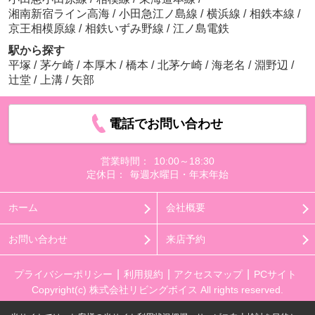
湘南新宿ライン高海
/
小田急江ノ島線
/
横浜線
/
相鉄本線
/
京王相模原線
/
相鉄いずみ野線
/
江ノ島電鉄
駅から探す
平塚
/
茅ケ崎
/
本厚木
/
橋本
/
北茅ケ崎
/
海老名
/
淵野辺
/
辻堂
/
上溝
/
矢部
電話でお問い合わせ
営業時間：
10:00～18:30
定休日：
毎週水曜日・年末年始
ホーム
会社概要
お問い合わせ
来店予約
プライバシーポリシー
利用規約
アクセスマップ
PCサイト
Copyright(c) 株式会社リビングボイス All rights reserved.