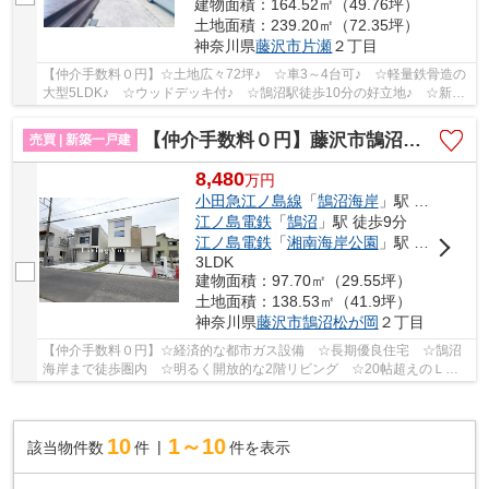
建物面積：164.52㎡（49.76坪）
土地面積：239.20㎡（72.35坪）
神奈川県
藤沢市
片瀬
２丁目
【仲介手数料０円】☆土地広々72坪♪ ☆車3～4台可♪ ☆軽量鉄骨造の
大型5LDK♪ ☆ウッドデッキ付♪ ☆鵠沼駅徒歩10分の好立地♪ ☆新規
外装リフォーム済♪ 【藤沢市の中古戸建の事ならリビン...
【仲介手数料０円】藤沢市鵠沼松が岡2丁目 新築一戸建て 全3棟
売買 | 新築一戸建
8,480
万
円
小田急江ノ島線
「
鵠沼海岸
」駅 徒歩10分
江ノ島電鉄
「
鵠沼
」駅 徒歩9分
江ノ島電鉄
「
湘南海岸公園
」駅 徒歩12分
3LDK
建物面積：97.70㎡（29.55坪）
土地面積：138.53㎡（41.9坪）
神奈川県
藤沢市
鵠沼松が岡
２丁目
【仲介手数料０円】☆経済的な都市ガス設備 ☆長期優良住宅 ☆鵠沼
海岸まで徒歩圏内 ☆明るく開放的な2階リビング ☆20帖超えのＬＤ
Ｋ ☆バルコニーはウッドデッキ敷 ☆カースペース並...
10
1～10
該当物件数
件
件を表示