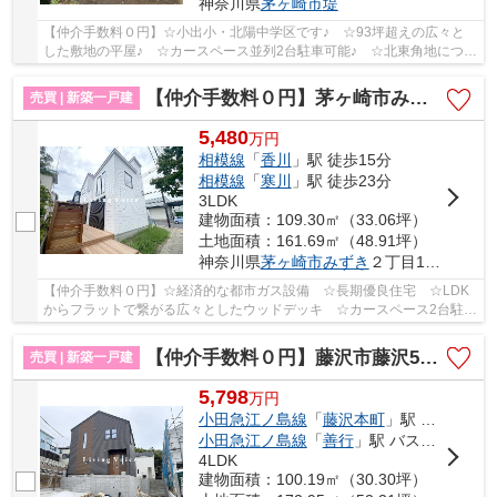
神奈川県
茅ヶ崎市
堤
【仲介手数料０円】☆小出小・北陽中学区です♪ ☆93坪超えの広々と
した敷地の平屋♪ ☆カースペース並列2台駐車可能♪ ☆北東角地につき
日当り・通風良好です♪ ☆コンビニ徒歩圏内にあり♪...
【仲介手数料０円】茅ヶ崎市みずき2丁目Ⅱ 新築一戸建て
売買 | 新築一戸建
5,480
万
円
相模線
「
香川
」駅 徒歩15分
相模線
「
寒川
」駅 徒歩23分
3LDK
建物面積：109.30㎡（33.06坪）
土地面積：161.69㎡（48.91坪）
神奈川県
茅ヶ崎市
みずき
２丁目10-25
【仲介手数料０円】☆経済的な都市ガス設備 ☆長期優良住宅 ☆LDK
からフラットで繋がる広々としたウッドデッキ ☆カースペース2台駐車
可能（車種による） ☆ロフト付き ☆スーパー近く...
【仲介手数料０円】藤沢市藤沢5丁目Ⅱ 新築一戸建て 全2棟
売買 | 新築一戸建
5,798
万
円
小田急江ノ島線
「
藤沢本町
」駅 徒歩12分
小田急江ノ島線
「
善行
」駅 バス7分 「関東航空前」 停歩13分
4LDK
建物面積：100.19㎡（30.30坪）