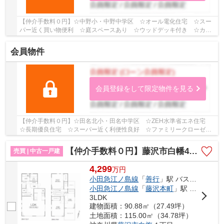
【仲介手数料０円】☆中野小・中野中学区 ☆オール電化住宅 ☆スー
パー近く買い物便利 ☆庭スペースあり ☆ウッドデッキ付き ☆カー
スペース3台駐車可能（車種による） ☆SIC・グルニエ...
会員物件
会員登録をして限定物件を見る
【仲介手数料０円】☆田名北小・田名中学区 ☆ZEH水準省エネ住宅
☆長期優良住宅 ☆スーパー近く利便性良好 ☆ファミリークローゼッ
ト・SIC・パントリーなど収納スペース豊富 ☆地震に...
【仲介手数料０円】藤沢市白幡4丁目 中古一戸建て
売買 | 中古一戸建
4,299
万
円
小田急江ノ島線
「
善行
」駅 バス11分 「バス停」 停歩3分
小田急江ノ島線
「
藤沢本町
」駅 徒歩21分
3LDK
建物面積：90.88㎡（27.49坪）
土地面積：115.00㎡（34.78坪）